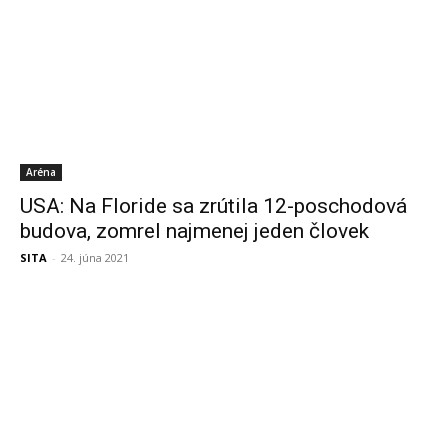
Aréna
USA: Na Floride sa zrútila 12-poschodová
budova, zomrel najmenej jeden človek
SITA
-
24. júna 2021