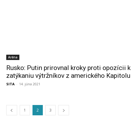
Aréna
Rusko: Putin prirovnal kroky proti opozícii k
zatýkaniu výtržníkov z amerického Kapitolu
SITA
-
14. júna 2021
1
2
3