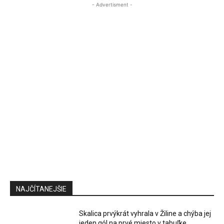
- Advertisment -
NAJČÍTANEJŠIE
Skalica prvýkrát vyhrala v Žiline a chýba jej
jeden gól na prvé miesto v tabuľke