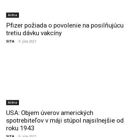
Aréna
Pfizer požiada o povolenie na posilňujúcu
tretiu dávku vakcíny
SITA
-
9. júla 2021
Aréna
USA: Objem úverov amerických
spotrebiteľov v máji stúpol najsilnejšie od
roku 1943
SITA
-
9. júla 2021