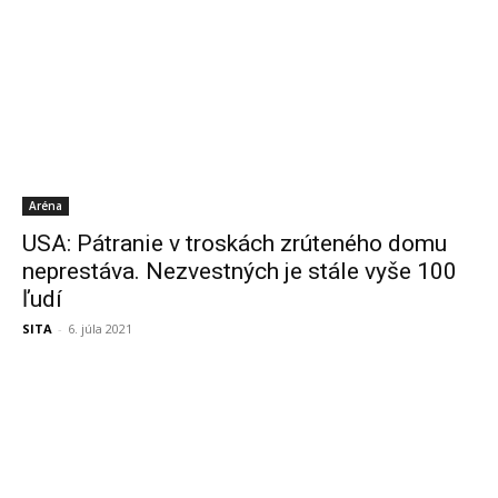
Aréna
USA: Pátranie v troskách zrúteného domu
neprestáva. Nezvestných je stále vyše 100
ľudí
SITA
-
6. júla 2021