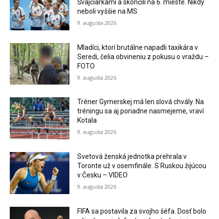
Švajčiarkami a skončili na 6. mieste. Nikdy
neboli vyššie na MS
9. augusta 2026
Mladíci, ktorí brutálne napadli taxikára v
Seredi, čelia obvineniu z pokusu o vraždu –
FOTO
9. augusta 2026
Tréner Gymerskej má len slová chvály. Na
tréningu sa aj poriadne nasmejeme, vraví
Kotala
9. augusta 2026
Svetová ženská jednotka prehrala v
Toronte už v osemfinále. S Ruskou žijúcou
v Česku – VIDEO
9. augusta 2026
FIFA sa postavila za svojho šéfa. Dosť bolo