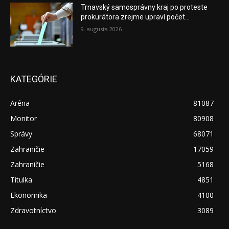
Trnavský samosprávny kraj po proteste
prokurátora zrejme upraví počet...
9. augusta 2026
KATEGÓRIE
Aréna
81087
Monitor
80908
Správy
68071
Zahraničie
17059
Zahraničie
5168
Titulka
4851
Ekonomika
4100
Zdravotníctvo
3089