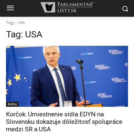
Tagy
USA
Tag:
USA
Aréna
Korčok: Umiestnenie sídla EDYN na
Slovensku dokazuje dôležitosť spolupráce
medzi SR a USA