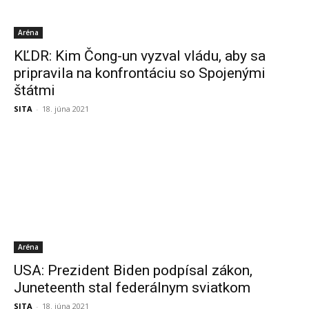
Aréna
KĽDR: Kim Čong-un vyzval vládu, aby sa
pripravila na konfrontáciu so Spojenými
štátmi
SITA
-
18. júna 2021
Aréna
USA: Prezident Biden podpísal zákon,
Juneteenth stal federálnym sviatkom
SITA
-
18. júna 2021