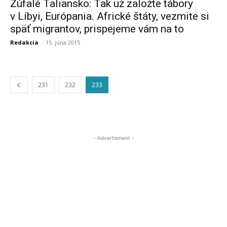
Zúfalé Taliansko: Tak už založte tábory
v Líbyi, Európania. Africké štáty, vezmite si
späť migrantov, prispejeme vám na to
Redakcia
-
15. júna 2015
231
232
233
- Advertisment -