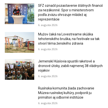
SFZ označil pozastavenie štátnych financií
za nezákonné. Spor s ministerstvom
podľa zväzu ohrozuje mládež aj
reprezentácie
6. augusta 2026
Mužov čaká na Lovestreame skúška
tehotenského bruška, na festivale sa tak
otvorí téma ženského zdravia
6. augusta 2026
Jemenskí Húsíovia spustili raketové a
dronové útoky, zabili najmenej 38 vládnych
vojakov
6. augusta 2026
Rusínska komunita žiada zachovanie
Múzea rusínskej kultúry, podporili ju
primátori aj odborné inštitúcie
6. augusta 2026