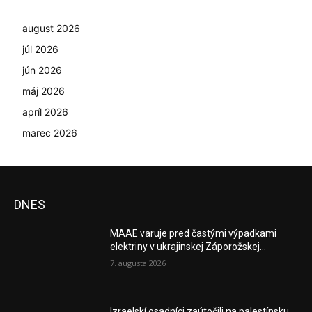
august 2026
júl 2026
jún 2026
máj 2026
apríl 2026
marec 2026
DNES
MAAE varuje pred častými výpadkami
elektriny v ukrajinskej Záporožskej...
7. augusta 2026
Izraelskí osadníci zaútočili na palestínsku