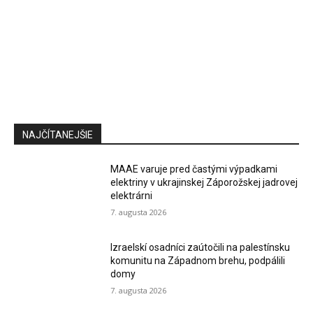
NAJČÍTANEJŠIE
MAAE varuje pred častými výpadkami
elektriny v ukrajinskej Záporožskej jadrovej
elektrárni
7. augusta 2026
Izraelskí osadníci zaútočili na palestínsku
komunitu na Západnom brehu, podpálili
domy
7. augusta 2026