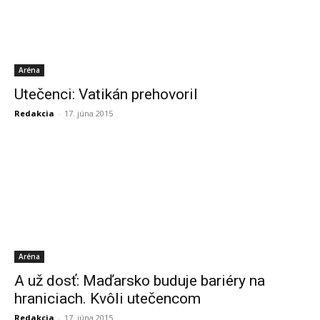
Aréna
Utečenci: Vatikán prehovoril
Redakcia
-
17. júna 2015
Aréna
A už dosť: Maďarsko buduje bariéry na
hraniciach. Kvôli utečencom
Redakcia
-
17. júna 2015