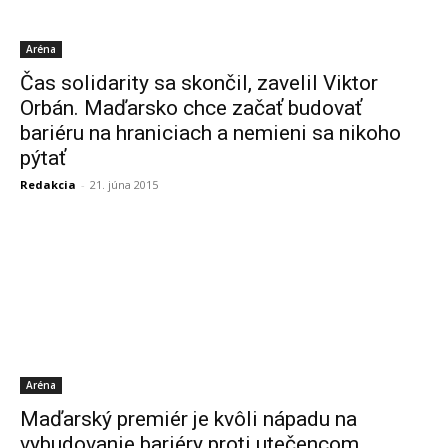
Aréna
Čas solidarity sa skončil, zavelil Viktor
Orbán. Maďarsko chce začať budovať
bariéru na hraniciach a nemieni sa nikoho
pýtať
Redakcia
-
21. júna 2015
Aréna
Maďarský premiér je kvôli nápadu na
vybudovanie bariéry proti utečencom