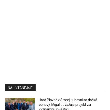
NAJČÍTANEJŠIE
Hrad Plaveč v Starej Ľubovni sa dočká
obnovy, Migaľ považuje projekt za
významnú investíciu