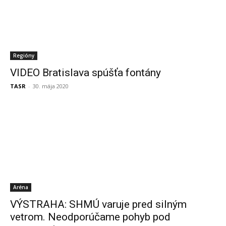
Regióny
VIDEO Bratislava spúšťa fontány
TASR
-
30. mája 2020
Aréna
VÝSTRAHA: SHMÚ varuje pred silným
vetrom. Neodporúčame pohyb pod