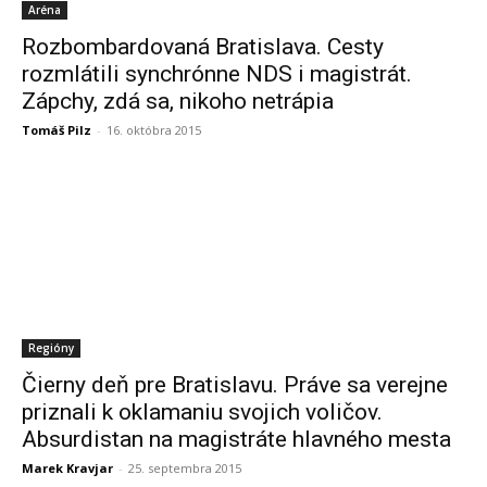
Aréna
Rozbombardovaná Bratislava. Cesty
rozmlátili synchrónne NDS i magistrát.
Zápchy, zdá sa, nikoho netrápia
Tomáš Pilz
-
16. októbra 2015
Regióny
Čierny deň pre Bratislavu. Práve sa verejne
priznali k oklamaniu svojich voličov.
Absurdistan na magistráte hlavného mesta
Marek Kravjar
-
25. septembra 2015