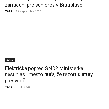
zariadení pre seniorov v Bratislave
TASR
-
26. septembra 2020
Aréna
Električka popred SND? Ministerka
nesúhlasí, mesto dúfa, že rezort kultúry
presvedčí
TASR
-
3. júla 2020