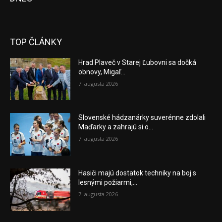
TOP ČLÁNKY
Hrad Plaveč v Starej Ľubovni sa dočká
obnovy, Migaľ...
7. augusta 2026
Slovenské hádzanárky suverénne zdolali
Maďarky a zahrajú si o...
7. augusta 2026
Hasiči majú dostatok techniky na boj s
lesnými požiarmi,...
7. augusta 2026