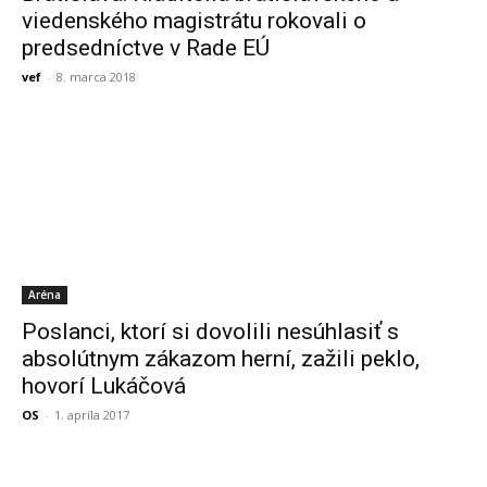
viedenského magistrátu rokovali o
predsedníctve v Rade EÚ
vef
-
8. marca 2018
Aréna
Poslanci, ktorí si dovolili nesúhlasiť s
absolútnym zákazom herní, zažili peklo,
hovorí Lukáčová
OS
-
1. apríla 2017