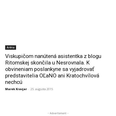
Aréna
Viskupičom nanútená asistentka z blogu
Ritomskej skončila u Nesrovnala. K
obvineniam poslankyne sa vyjadrovať
predstavitelia OĽaNO ani Kratochvílová
nechcú
Marek Kravjar
-
25. augusta 2015
- Advertisment -