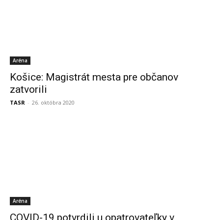
Aréna
Košice: Magistrát mesta pre občanov
zatvorili
TASR
-
26. októbra 2020
Aréna
COVID-19 potvrdili u opatrovateľky v