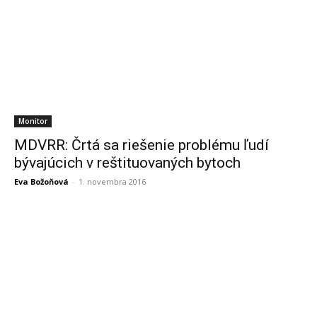
Monitor
MDVRR: Črtá sa riešenie problému ľudí
bývajúcich v reštituovaných bytoch
Eva Božoňová
-
1. novembra 2016