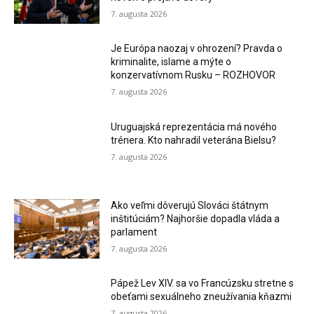
7. augusta 2026
Je Európa naozaj v ohrození? Pravda o
kriminalite, islame a mýte o
konzervatívnom Rusku – ROZHOVOR
7. augusta 2026
Uruguajská reprezentácia má nového
trénera. Kto nahradil veterána Bielsu?
7. augusta 2026
Ako veľmi dôverujú Slováci štátnym
inštitúciám? Najhoršie dopadla vláda a
parlament
7. augusta 2026
Pápež Lev XIV. sa vo Francúzsku stretne s
obeťami sexuálneho zneužívania kňazmi
7. augusta 2026