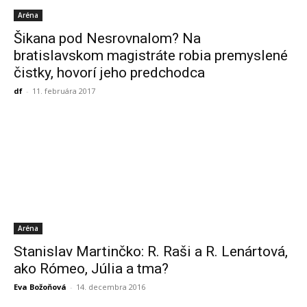
Aréna
Šikana pod Nesrovnalom? Na
bratislavskom magistráte robia premyslené
čistky, hovorí jeho predchodca
df
-
11. februára 2017
Aréna
Stanislav Martinčko: R. Raši a R. Lenártová,
ako Rómeo, Júlia a tma?
Eva Božoňová
-
14. decembra 2016