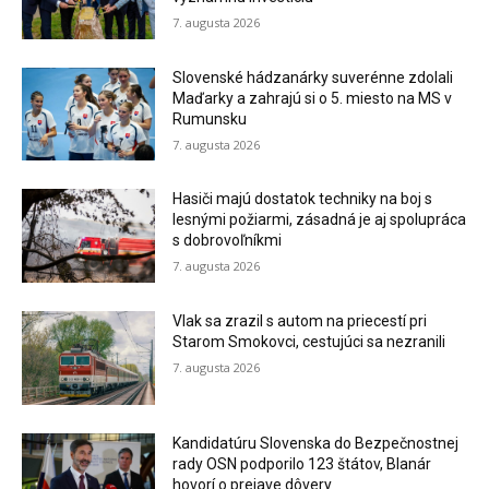
7. augusta 2026
Slovenské hádzanárky suverénne zdolali
Maďarky a zahrajú si o 5. miesto na MS v
Rumunsku
7. augusta 2026
Hasiči majú dostatok techniky na boj s
lesnými požiarmi, zásadná je aj spolupráca
s dobrovoľníkmi
7. augusta 2026
Vlak sa zrazil s autom na priecestí pri
Starom Smokovci, cestujúci sa nezranili
7. augusta 2026
Kandidatúru Slovenska do Bezpečnostnej
rady OSN podporilo 123 štátov, Blanár
hovorí o prejave dôvery