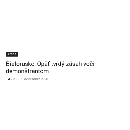
Aréna
Bielorusko: Opäť tvrdý zásah voči
demonštrantom
TASR
-
13. decembra 2020