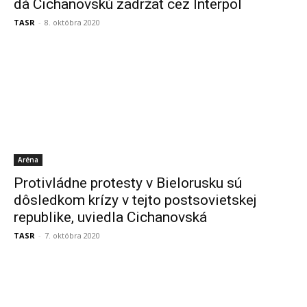
dá Cichanovskú zadržať cez Interpol
TASR
-
8. októbra 2020
Aréna
Protivládne protesty v Bielorusku sú
dôsledkom krízy v tejto postsovietskej
republike, uviedla Cichanovská
TASR
-
7. októbra 2020