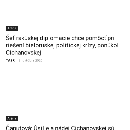
Aréna
Šéf rakúskej diplomacie chce pomôcť pri
riešení bieloruskej politickej krízy, ponúkol
Cichanovskej
TASR
-
8. októbra 2020
Aréna
Čaputová: Úsilie a nádej Cichanovskej sú