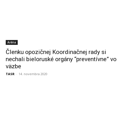
Aréna
Členku opozičnej Koordinačnej rady si
nechali bieloruské orgány “preventívne” vo
väzbe
TASR
-
14. novembra 2020