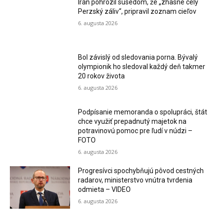
Irán pohrozil susedom, že „zhasne celý
Perzský záliv“, pripravil zoznam cieľov
6. augusta 2026
Bol závislý od sledovania porna. Bývalý
olympionik ho sledoval každý deň takmer
20 rokov života
6. augusta 2026
Podpísanie memoranda o spolupráci, štát
chce využiť prepadnutý majetok na
potravinovú pomoc pre ľudí v núdzi –
FOTO
6. augusta 2026
Progresívci spochybňujú pôvod cestných
radarov, ministerstvo vnútra tvrdenia
odmieta – VIDEO
6. augusta 2026