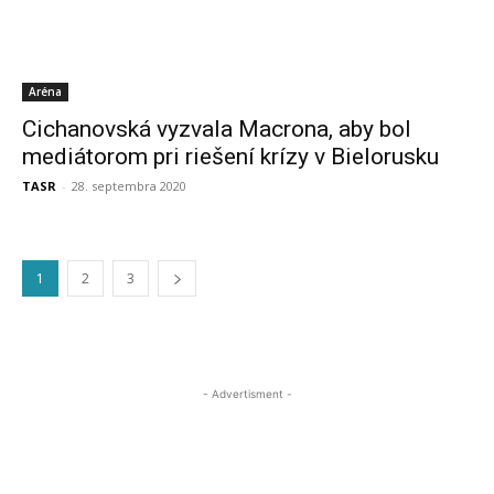
Aréna
Cichanovská vyzvala Macrona, aby bol
mediátorom pri riešení krízy v Bielorusku
TASR
-
28. septembra 2020
1
2
3
- Advertisment -