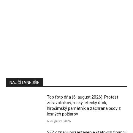
NAJČÍTANEJŠIE
Top foto dňa (6. august 2026): Protest
zdravotníkov, ruský letecký útok,
hirošimský pamätník a záchrana psov z
lesných požiarov
6. augusta 2026
SFZ označil pozastavenie štátnych financií