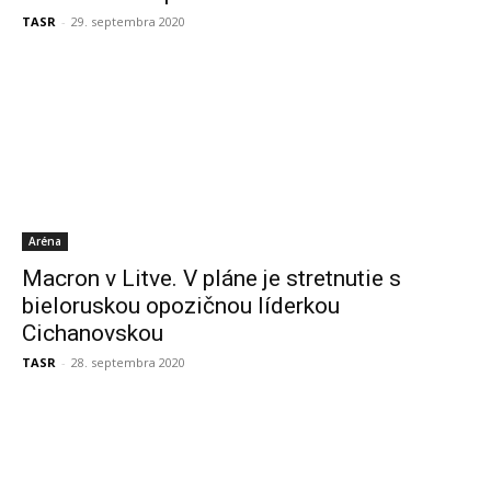
TASR
-
29. septembra 2020
Aréna
Macron v Litve. V pláne je stretnutie s
bieloruskou opozičnou líderkou
Cichanovskou
TASR
-
28. septembra 2020