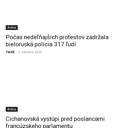
Aréna
Počas nedeľňajších protestov zadržala
bieloruská polícia 317 ľudí
TASR
-
5. októbra 2020
Aréna
Cichanovská vystúpi pred poslancami
francúzskeho parlamentu