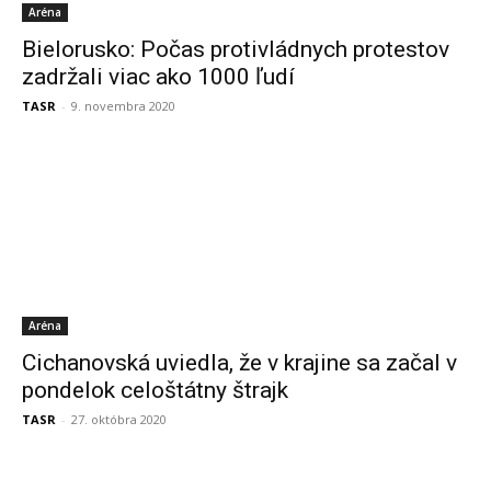
Aréna
Bielorusko: Počas protivládnych protestov
zadržali viac ako 1000 ľudí
TASR
-
9. novembra 2020
Aréna
Cichanovská uviedla, že v krajine sa začal v
pondelok celoštátny štrajk
TASR
-
27. októbra 2020