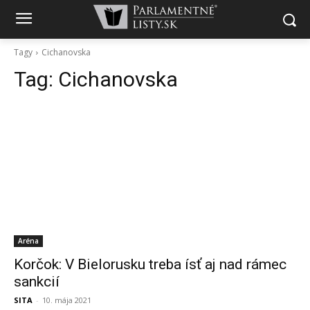
Tagy
Cichanovska
Tag:
Cichanovska
Aréna
Korčok: V Bielorusku treba ísť aj nad rámec
sankcií
SITA
-
10. mája 2021