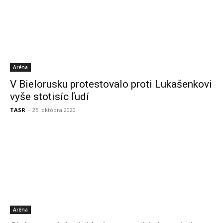
Aréna
V Bielorusku protestovalo proti Lukašenkovi
vyše stotisíc ľudí
TASR
-
25. októbra 2020
Aréna