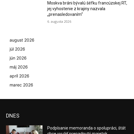
Moskva bráni bývalú šéfku francúzskej RT,
jej vyhostenie z krajiny nazvala
„prenasledovaním“
6. augusta 2026
august 2026
júl 2026
jún 2026
máj 2026
apríl 2026
marec 2026
DNES
Podpísanie memoranda o spolupráci, štát
chce využiť prepadnutý majetok...