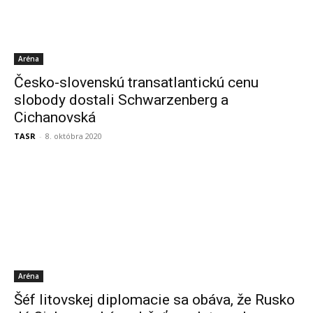
Aréna
Česko-slovenskú transatlantickú cenu
slobody dostali Schwarzenberg a
Cichanovská
TASR
-
8. októbra 2020
Aréna
Šéf litovskej diplomacie sa obáva, že Rusko