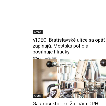
Aréna
VIDEO: Bratislavské ulice sa opäť
zapĺňajú. Mestská polícia
posilňuje hliadky
SITA
-
1. mája 2021
Aréna
Gastrosektor: znížte nám DPH