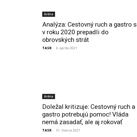
Aréna
Analýza: Cestovný ruch a gastro 
v roku 2020 prepadli do
obrovských strát
TASR
-
6. apríla 2021
Aréna
Doležal kritizuje: Cestovný ruch a
gastro potrebujú pomoc! Vláda
nemá zasadať, ale aj rokovať
TASR
-
31. marca 2021