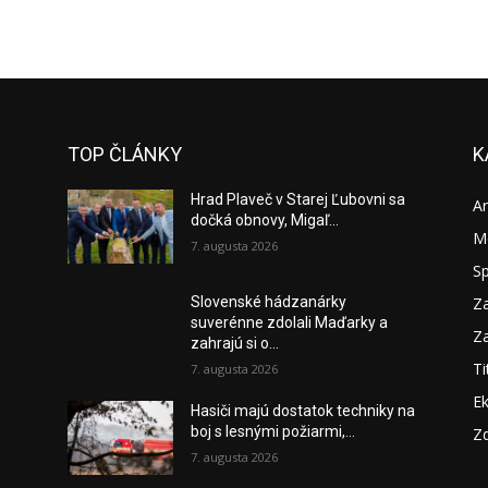
TOP ČLÁNKY
K
Hrad Plaveč v Starej Ľubovni sa
A
dočká obnovy, Migaľ...
M
7. augusta 2026
S
Za
Slovenské hádzanárky
suverénne zdolali Maďarky a
Za
zahrajú si o...
Ti
7. augusta 2026
E
o
Hasiči majú dostatok techniky na
boj s lesnými požiarmi,...
Zd
7. augusta 2026