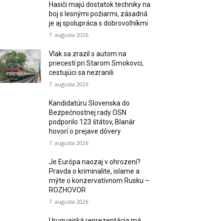
Hasiči majú dostatok techniky na
boj s lesnými požiarmi, zásadná
je aj spolupráca s dobrovoľníkmi
7. augusta 2026
Vlak sa zrazil s autom na
priecestí pri Starom Smokovci,
cestujúci sa nezranili
7. augusta 2026
Kandidatúru Slovenska do
Bezpečnostnej rady OSN
podporilo 123 štátov, Blanár
hovorí o prejave dôvery
7. augusta 2026
Je Európa naozaj v ohrození?
Pravda o kriminalite, islame a
mýte o konzervatívnom Rusku –
ROZHOVOR
7. augusta 2026
Uruguajská reprezentácia má