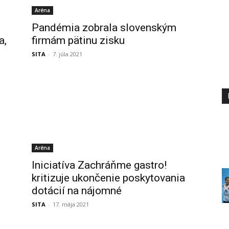
Aréna
Pandémia zobrala slovenským
a,
firmám pätinu zisku
SITA
-
7. júla 2021
Aréna
Iniciatíva Zachráňme gastro!
kritizuje ukončenie poskytovania
dotácií na nájomné
SITA
-
17. mája 2021