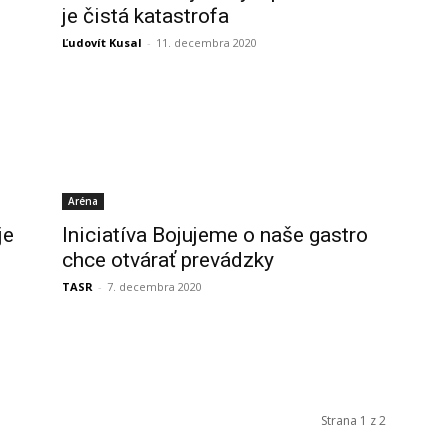
je čistá katastrofa
Ľudovít Kusal
-
11. decembra 2020
Aréna
je
Iniciatíva Bojujeme o naše gastro
chce otvárať prevádzky
TASR
-
7. decembra 2020
Strana 1 z 2