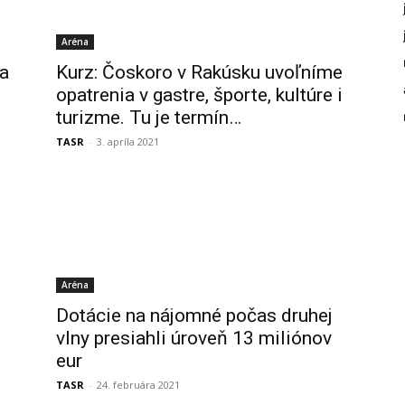
Aréna
sa
Kurz: Čoskoro v Rakúsku uvoľníme
opatrenia v gastre, športe, kultúre i
turizme. Tu je termín…
TASR
-
3. apríla 2021
Aréna
Dotácie na nájomné počas druhej
vlny presiahli úroveň 13 miliónov
eur
TASR
-
24. februára 2021