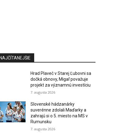
NAJČÍTANEJŠIE
Hrad Plaveč v Starej Ľubovni sa
dočká obnovy, Migaľ považuje
projekt za významnú investíciu
7. augusta 2026
Slovenské hádzanárky
suverénne zdolali Maďarky a
zahrajú si o 5. miesto na MS v
Rumunsku
7. augusta 2026