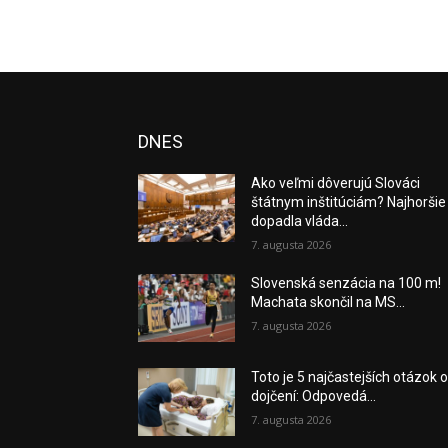
DNES
Ako veľmi dôverujú Slováci
štátnym inštitúciám? Najhoršie
dopadla vláda...
7. augusta 2026
Slovenská senzácia na 100 m!
Machata skončil na MS...
7. augusta 2026
Toto je 5 najčastejších otázok 
dojčení: Odpovedá...
7. augusta 2026