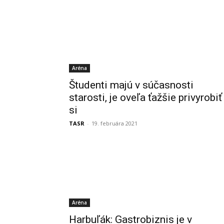
Aréna
Študenti majú v súčasnosti
starosti, je oveľa ťažšie privyrobiť
si
TASR
-
19. februára 2021
Aréna
Harbuľák: Gastrobiznis je v