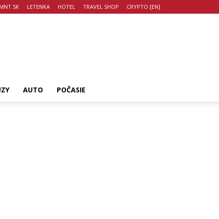
MNT.SK
LETENKA
HOTEL
TRAVEL SHOP
CRYPTO [EN]
UZY
AUTO
POČASIE