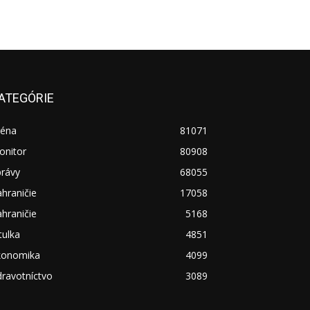
ATEGÓRIE
réna
81071
onitor
80908
právy
68055
hraničie
17058
hraničie
5168
tulka
4851
konomika
4099
ravotníctvo
3089