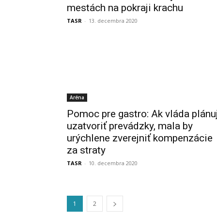
mestách na pokraji krachu
TASR
-
13. decembra 2020
Aréna
Pomoc pre gastro: Ak vláda plánu
uzatvoriť prevádzky, mala by
urýchlene zverejniť kompenzácie
za straty
TASR
-
10. decembra 2020
1
2