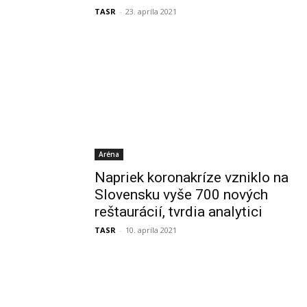
TASR
-
23. apríla 2021
Aréna
Napriek koronakríze vzniklo na
Slovensku vyše 700 nových
reštaurácií, tvrdia analytici
TASR
-
10. apríla 2021