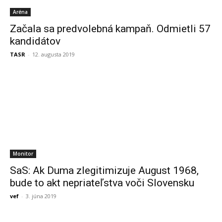
Aréna
Začala sa predvolebná kampaň. Odmietli 57
kandidátov
TASR
-
12. augusta 2019
Monitor
SaS: Ak Duma zlegitimizuje August 1968,
bude to akt nepriateľstva voči Slovensku
vef
-
3. júna 2019