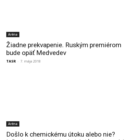
Aréna
Žiadne prekvapenie. Ruským premiérom
bude opäť Medvedev
TASR
-
7. mája 2018
Aréna
Došlo k chemickému útoku alebo nie?