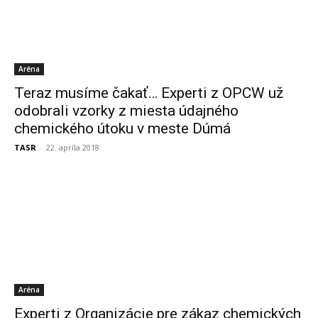
Aréna
Teraz musíme čakať… Experti z OPCW už
odobrali vzorky z miesta údajného
chemického útoku v meste Dúmá
TASR
-
22. apríla 2018
Aréna
Experti z Organizácie pre zákaz chemických