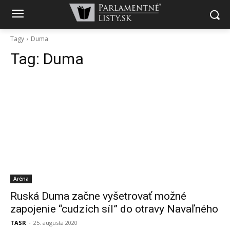
Tagy
Duma
Tag:
Duma
Aréna
Ruská Duma začne vyšetrovať možné
zapojenie “cudzích síl” do otravy Navaľného
TASR
-
25. augusta 2020