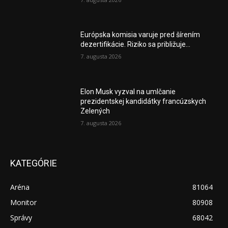
Európska komisia varuje pred šírením
dezertifikácie. Riziko sa približuje...
7. augusta 2026
Elon Musk vyzval na umlčanie
prezidentskej kandidátky francúzskych
Zelených
7. augusta 2026
KATEGÓRIE
Aréna
81064
Monitor
80908
Správy
68042