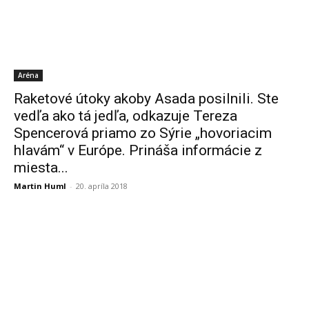
Aréna
Raketové útoky akoby Asada posilnili. Ste
vedľa ako tá jedľa, odkazuje Tereza
Spencerová priamo zo Sýrie „hovoriacim
hlavám“ v Európe. Prináša informácie z
miesta...
Martin Huml
-
20. apríla 2018