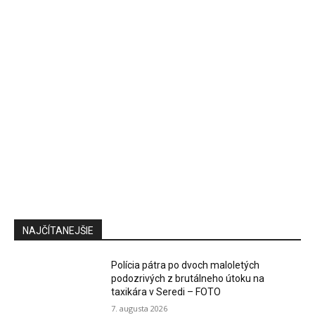
NAJČÍTANEJŠIE
Polícia pátra po dvoch maloletých
podozrivých z brutálneho útoku na
taxikára v Seredi – FOTO
7. augusta 2026