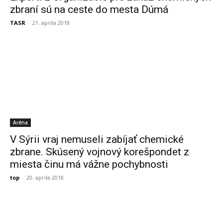
zbraní sú na ceste do mesta Dúmá
TASR
-
21. apríla 2018
Aréna
V Sýrii vraj nemuseli zabíjať chemické
zbrane. Skúsený vojnový korešpondet z
miesta činu má vážne pochybnosti
top
-
20. apríla 2018