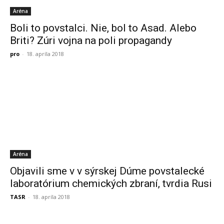
Aréna
Boli to povstalci. Nie, bol to Asad. Alebo
Briti? Zúri vojna na poli propagandy
pro
-
18. apríla 2018
Aréna
Objavili sme v v sýrskej Dúme povstalecké
laboratórium chemických zbraní, tvrdia Rusi
TASR
-
18. apríla 2018