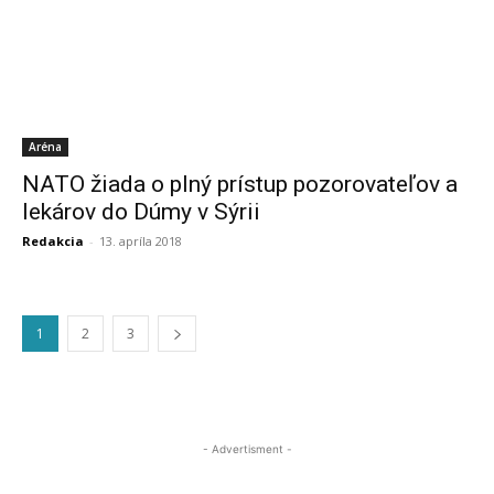
Aréna
NATO žiada o plný prístup pozorovateľov a
lekárov do Dúmy v Sýrii
Redakcia
-
13. apríla 2018
1
2
3
- Advertisment -