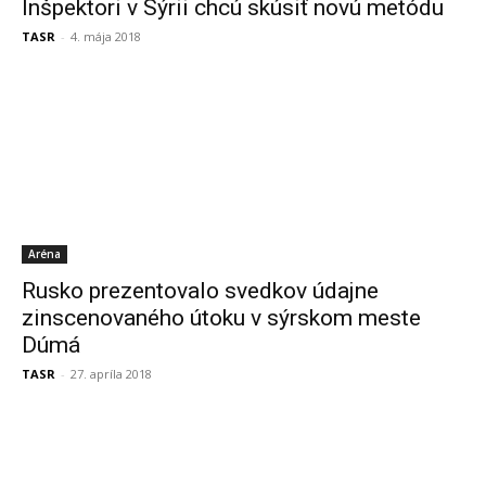
Inšpektori v Sýrii chcú skúsiť novú metódu
TASR
-
4. mája 2018
Aréna
Rusko prezentovalo svedkov údajne
zinscenovaného útoku v sýrskom meste
Dúmá
TASR
-
27. apríla 2018