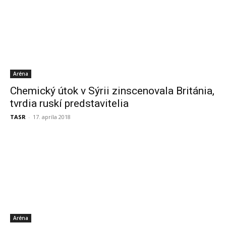
Aréna
Chemický útok v Sýrii zinscenovala Británia,
tvrdia ruskí predstavitelia
TASR
-
17. apríla 2018
Aréna