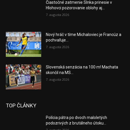
Čiastočné zatmenie Slnka prinesie v
Hlohovci pozorovanie oblohy aj...
7. augusta 2026
Nový hráč v tíme Michaloviec je Francúz a
pochvaľuje...
7. augusta 2026
Slovenská senzácia na 100 m! Machata
skončil na MS...
7. augusta 2026
TOP ČLÁNKY
Polícia pátra po dvoch maloletých
podozrivých z brutálneho útoku...
7. augusta 2026