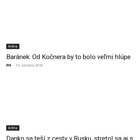
Aréna
Baránek: Od Kočnera by to bolo veľmi hlúpe
PH
-
15. októbra 2018
Aréna
Danko sa teší z cesty v Rusku, stretol sa aj s