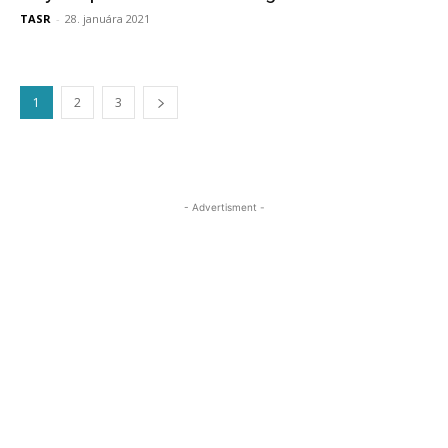
TASR
-
28. januára 2021
1
2
3
- Advertisment -