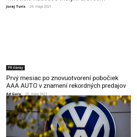
Juraj Turis
-
24. mája 2021
PR články
Prvý mesiac po znovuotvorení pobočiek
AAA AUTO v znamení rekordných predajov
Ad Guru
-
20. mája 2021