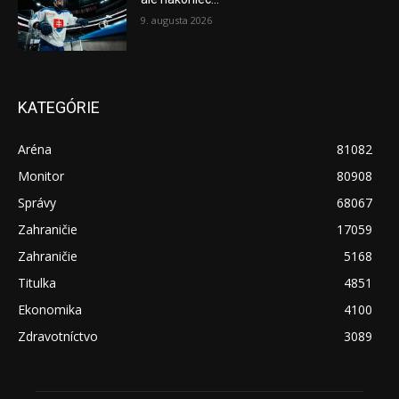
9. augusta 2026
KATEGÓRIE
Aréna
81082
Monitor
80908
Správy
68067
Zahraničie
17059
Zahraničie
5168
Titulka
4851
Ekonomika
4100
Zdravotníctvo
3089