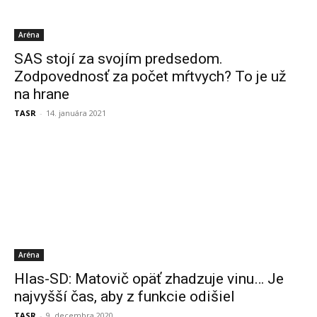
Aréna
SAS stojí za svojím predsedom.
Zodpovednosť za počet mŕtvych? To je už
na hrane
TASR
-
14. januára 2021
Aréna
Hlas-SD: Matovič opäť zhadzuje vinu… Je
najvyšší čas, aby z funkcie odišiel
TASR
-
9. decembra 2020