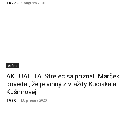
TASR
-
3. augusta 2020
Aréna
AKTUALITA: Strelec sa priznal. Marček
povedal, že je vinný z vraždy Kuciaka a
Kušnírovej
TASR
-
13. januára 2020