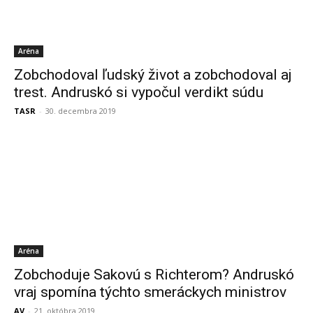
Aréna
Zobchodoval ľudský život a zobchodoval aj
trest. Andruskó si vypočul verdikt súdu
TASR
-
30. decembra 2019
Aréna
Zobchoduje Sakovú s Richterom? Andruskó
vraj spomína týchto smeráckych ministrov
AV
-
21. októbra 2019