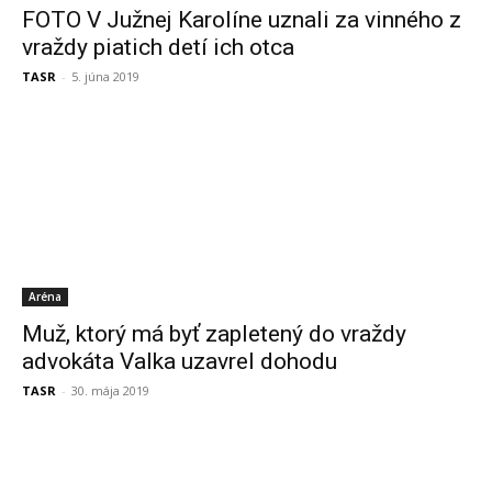
FOTO V Južnej Karolíne uznali za vinného z
vraždy piatich detí ich otca
TASR
-
5. júna 2019
Aréna
Muž, ktorý má byť zapletený do vraždy
advokáta Valka uzavrel dohodu
TASR
-
30. mája 2019