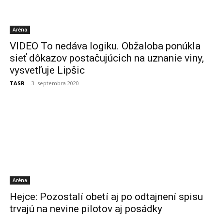
Aréna
VIDEO To nedáva logiku. Obžaloba ponúkla
sieť dôkazov postačujúcich na uznanie viny,
vysvetľuje Lipšic
TASR
-
3. septembra 2020
Aréna
Hejce: Pozostalí obetí aj po odtajnení spisu
trvajú na nevine pilotov aj posádky