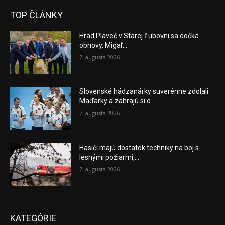
TOP ČLÁNKY
Hrad Plaveč v Starej Ľubovni sa dočká
obnovy, Migaľ...
7. augusta 2026
Slovenské hádzanárky suverénne zdolali
Maďarky a zahrajú si o...
7. augusta 2026
Hasiči majú dostatok techniky na boj s
lesnými požiarmi,...
7. augusta 2026
KATEGÓRIE