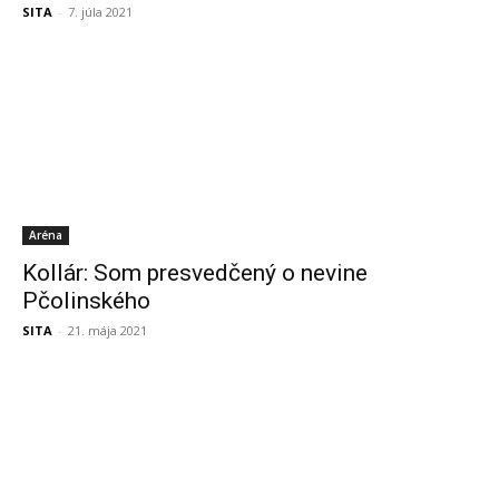
SITA
-
7. júla 2021
Aréna
Kollár: Som presvedčený o nevine
Pčolinského
SITA
-
21. mája 2021