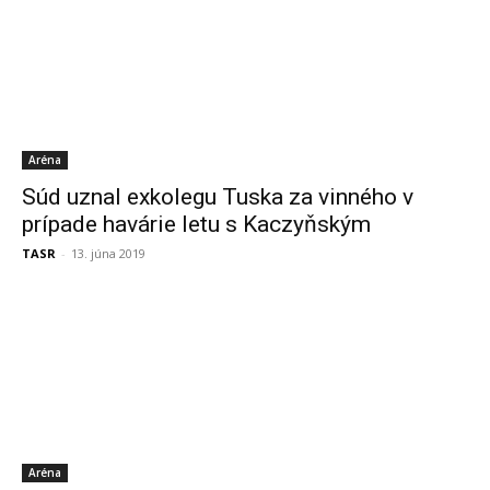
Aréna
Súd uznal exkolegu Tuska za vinného v
prípade havárie letu s Kaczyňským
TASR
-
13. júna 2019
Aréna