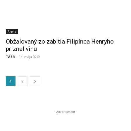
Aréna
Obžalovaný zo zabitia Filipínca Henryho
priznal vinu
TASR
-
14. mája 2019
1
2
- Advertisment -