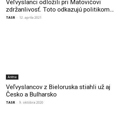
Veľvyslanci odložili pri Matovičovi
zdržanlivosť. Toto odkazujú politikom…
TASR
-
12. apríla 2021
Aréna
Veľvyslancov z Bieloruska stiahli už aj
Česko a Bulharsko
TASR
-
9. októbra 2020