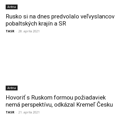
Aréna
Rusko si na dnes predvolalo veľvyslancov
pobaltských krajín a SR
TASR
-
28. apríla 2021
Aréna
Hovoriť s Ruskom formou požiadaviek
nemá perspektívu, odkázal Kremeľ Česku
TASR
-
21. apríla 2021