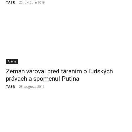
TASR
-
20. októbra 2019
Aréna
Zeman varoval pred táraním o ľudských
právach a spomenul Putina
TASR
-
28. augusta 2019