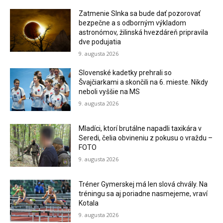
Zatmenie Slnka sa bude dať pozorovať
bezpečne a s odborným výkladom
astronómov, žilinská hvezdáreň pripravila
dve podujatia
9. augusta 2026
Slovenské kadetky prehrali so
Švajčiarkami a skončili na 6. mieste. Nikdy
neboli vyššie na MS
9. augusta 2026
Mladíci, ktorí brutálne napadli taxikára v
Seredi, čelia obvineniu z pokusu o vraždu –
FOTO
9. augusta 2026
Tréner Gymerskej má len slová chvály. Na
tréningu sa aj poriadne nasmejeme, vraví
Kotala
9. augusta 2026