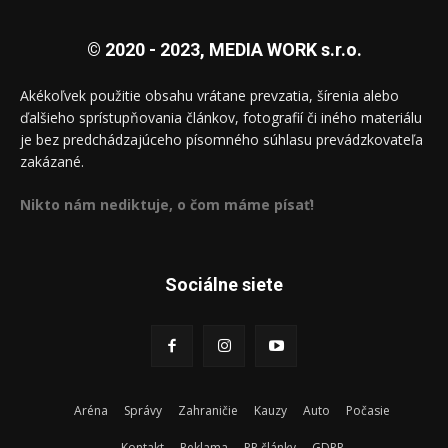
© 2020 - 2023, MEDIA WORK s.r.o.
Akékoľvek použitie obsahu vrátane prevzatia, šírenia alebo
ďalšieho sprístupňovania článkov, fotografií či iného materiálu
je bez predchádzajúceho písomného súhlasu prevádzkovateľa
zakázané.
Nikto nám nediktuje, o čom máme písať!
Sociálne siete
Aréna
Správy
Zahraničie
Kauzy
Auto
Počasie
Kontakt
Reklama
PR články
GDPR