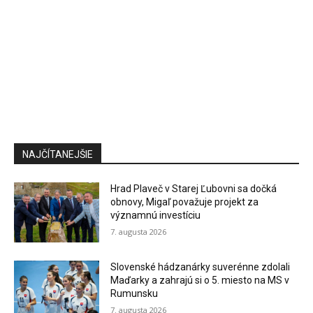
NAJČÍTANEJŠIE
Hrad Plaveč v Starej Ľubovni sa dočká
obnovy, Migaľ považuje projekt za
významnú investíciu
7. augusta 2026
Slovenské hádzanárky suverénne zdolali
Maďarky a zahrajú si o 5. miesto na MS v
Rumunsku
7. augusta 2026