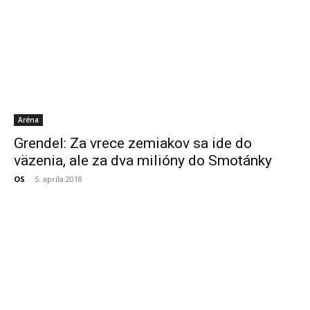
Aréna
Grendel: Za vrece zemiakov sa ide do
väzenia, ale za dva milióny do Smotánky
OS
-
5. apríla 2018