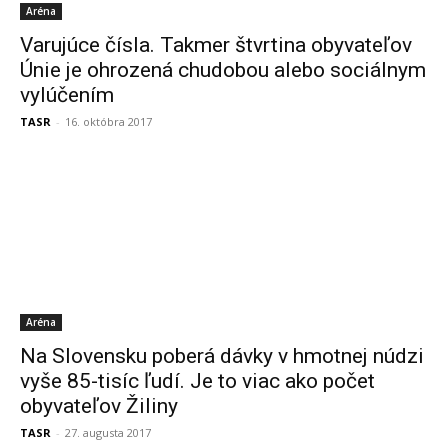
Aréna
Varujúce čísla. Takmer štvrtina obyvateľov
Únie je ohrozená chudobou alebo sociálnym
vylúčením
TASR
-
16. októbra 2017
Aréna
Na Slovensku poberá dávky v hmotnej núdzi
vyše 85-tisíc ľudí. Je to viac ako počet
obyvateľov Žiliny
TASR
-
27. augusta 2017