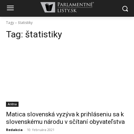
Tagy
štatistiky
Tag:
štatistiky
Aréna
Matica slovenská vyzýva k prihláseniu sa k
slovenskému národu v sčítaní obyvateľstva
Redakcia
-
10. februára 2021