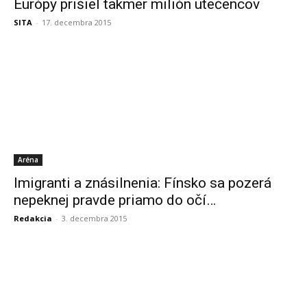
Európy prišiel takmer milión utečencov
SITA
-
17. decembra 2015
Aréna
Imigranti a znásilnenia: Fínsko sa pozerá
nepeknej pravde priamo do očí…
Redakcia
-
3. decembra 2015