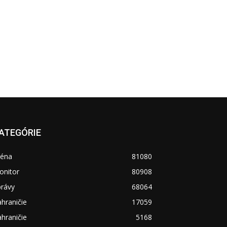
ATEGÓRIE
réna
81080
onitor
80908
právy
68064
hraničie
17059
hraničie
5168