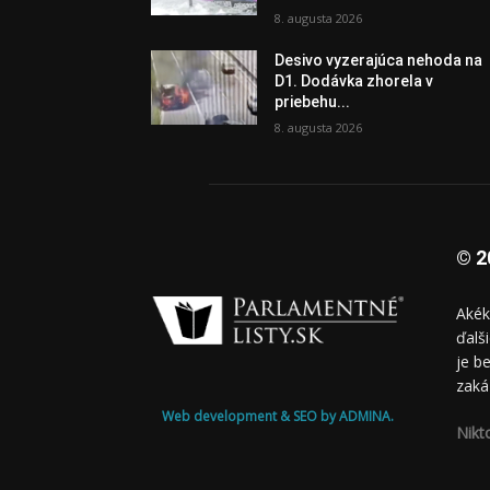
8. augusta 2026
Desivo vyzerajúca nehoda na
D1. Dodávka zhorela v
priebehu...
8. augusta 2026
© 2
Akék
ďalš
je b
zaká
Web development & SEO by ADMINA.
Nikt