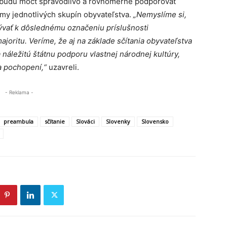
o budú môcť spravodlivo a rovnomerne podporovať
émy jednotlivých skupín obyvateľstva.
„Nemyslíme si,
ývať k dôslednému označeniu príslušnosti
joritu. Veríme, že aj na základe sčítania obyvateľstva
náležitú štátnu podporu vlastnej národnej kultúry,
 a pochopení,“
uzavreli.
- Reklama -
preambula
sčítanie
Slováci
Slovenky
Slovensko