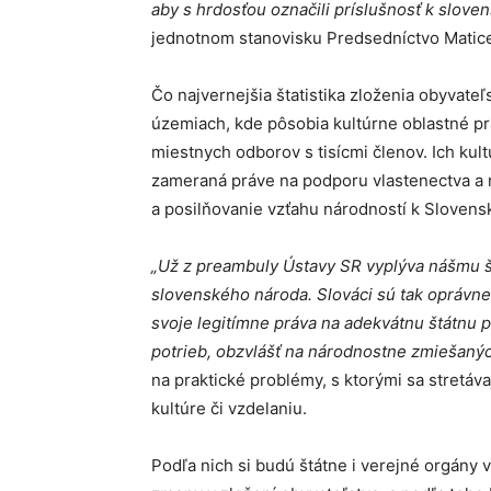
aby s hrdosťou označili príslušnosť k slove
jednotnom stanovisku Predsedníctvo Matice
Čo najvernejšia štatistika zloženia obyvat
územiach, kde pôsobia kultúrne oblastné pr
miestnych odborov s tisícmi členov. Ich kul
zameraná práve na podporu vlastenectva a 
a posilňovanie vzťahu národností k Slovens
„Už z preambuly Ústavy SR vyplýva nášmu št
slovenského národa. Slováci sú tak oprávne
svoje legitímne práva na adekvátnu štátnu 
potrieb, obzvlášť na národnostne zmiešaný
na praktické problémy, s ktorými sa stretáva
kultúre či vzdelaniu.
Podľa nich si budú štátne i verejné orgány