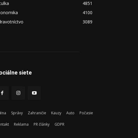
tulka
4851
konomika
4100
ravotníctvo
3089
ociálne siete
éna
Správy
Zahraničie
Kauzy
Auto
Počasie
ntakt
Reklama
PR články
GDPR