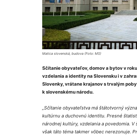
Matica slovenská, budova (Foto: MS)
Sčítanie obyvateľov, domov a bytov v roku 
vzdelania a identity na Slovensku i v zahr
Slovenky, vrátane krajanov s trvalým poby
k slovenskému národu.
„Sčítanie obyvateľstva má štátotvorný význa
kultúrnu a duchovnú identitu. Presné štatist
národnej kultúry, vzdelania a povedomia. V 
však táto téma takmer vôbec nerezonuje. Pr