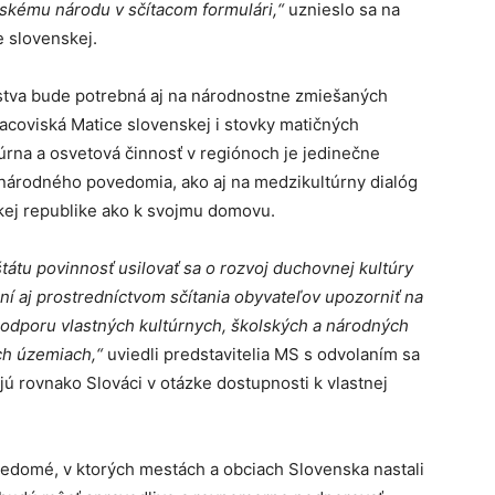
nskému národu v sčítacom formulári,“
uznieslo sa na
 slovenskej.
eľstva bude potrebná aj na národnostne zmiešaných
acoviská Matice slovenskej i stovky matičných
túrna a osvetová činnosť v regiónoch je jedinečne
národného povedomia, ako aj na medzikultúrny dialóg
kej republike ako k svojmu domovu.
átu povinnosť usilovať sa o rozvoj duchovnej kultúry
ní aj prostredníctvom sčítania obyvateľov upozorniť na
podporu vlastných kultúrnych, školských a národných
ch územiach,“
uviedli predstavitelia MS s odvolaním sa
jú rovnako Slováci v otázke dostupnosti k vlastnej
 vedomé, v ktorých mestách a obciach Slovenska nastali