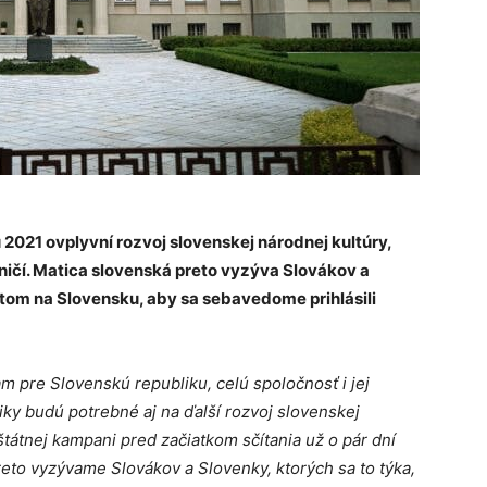
2021 ovplyvní rozvoj slovenskej národnej kultúry,
aničí. Matica slovenská preto vyzýva Slovákov a
tom na Slovensku, aby sa sebavedome prihlásili
m pre Slovenskú republiku, celú spoločnosť i jej
iky budú potrebné aj na ďalší rozvoj slovenskej
štátnej kampani pred začiatkom sčítania už o pár dní
eto vyzývame Slovákov a Slovenky, ktorých sa to týka,