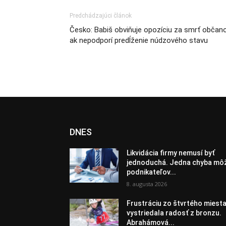
Predchádzajúci článok
Česko: Babiš obviňuje opozíciu za smrť občano
ak nepodporí predĺženie núdzového stavu
DNES
Likvidácia firmy nemusí byť
jednoduchá. Jedna chyba mô
podnikateľov...
8. augusta 2026
Frustráciu zo štvrtého miest
vystriedala radosť z bronzu.
Abrahámová...