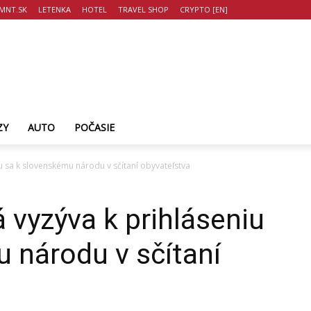
MNT.SK
LETENKA
HOTEL
TRAVEL SHOP
CRYPTO [EN]
ZY
AUTO
POČASIE
u sa k slovenskému národu v sčítaní obyvateľstva
 vyzýva k prihláseniu
 národu v sčítaní