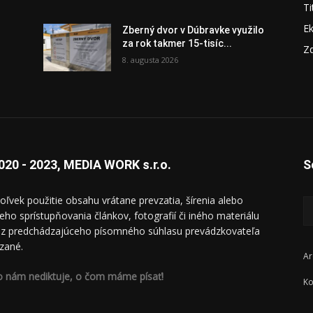
Ti
E
Zberný dvor v Dúbravke využilo
za rok takmer 15-tisíc...
Zd
8. augusta 2026
020 - 2023, MEDIA WORK s.r.o.
S
oľvek použitie obsahu vrátane prevzatia, šírenia alebo
ieho sprístupňovania článkov, fotografií či iného materiálu
ez predchádzajúceho písomného súhlasu prevádzkovateľa
zané.
Ar
o nám nediktuje, o čom máme písať!
Ko