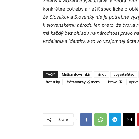
zmeny v zložení obyvateľstva, a podľa toh
konkrétne potreby a riešiť špecifické probl
že Slovákov a Slovenky nie je potrebné vyz
k slovenskému národu len preto, že tvoria ma
má každý bez ohľadu na národnosť právo na 
vzdelania a identity, a to vo vzájomnej úcte
TAGY
Matica slovenská
národ
obyvateľstvo
štatistiky
štátotvorný význam
Ústava SR
výzva
Share