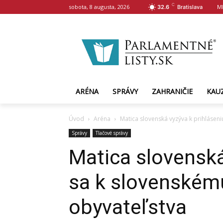
C
sobota, 8 augusta, 2026
M
32.6
Bratislava
ARÉNA
SPRÁVY
ZAHRANIČIE
KAU
Úvod
Aréna
Matica slovenská vyzýva k prihláseni
Správy
Tlačové správy
Matica slovenská
sa k slovenskému
obyvateľstva