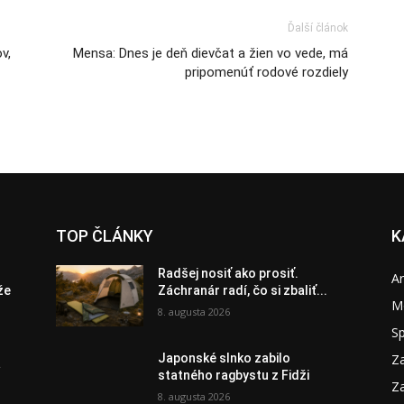
Ďalší článok
v,
Mensa: Dnes je deň dievčat a žien vo vede, má
pripomenúť rodové rozdiely
TOP ČLÁNKY
K
Radšej nosiť ako prosiť.
A
že
Záchranár radí, čo si zbaliť...
M
8. augusta 2026
S
Za
Japonské slnko zabilo
a
statného ragbystu z Fidži
Za
8. augusta 2026