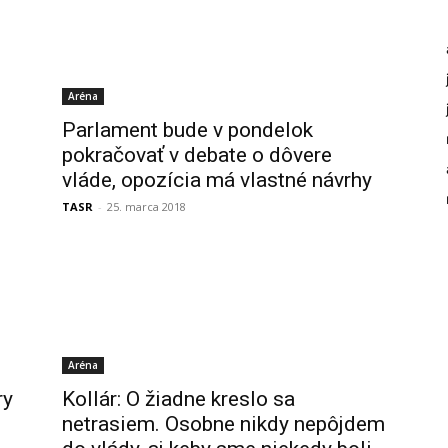
Aréna
Parlament bude v pondelok
pokračovať v debate o dôvere
vláde, opozícia má vlastné návrhy
TASR
-
25. marca 2018
Aréna
ry
Kollár: O žiadne kreslo sa
netrasiem. Osobne nikdy nepôjdem