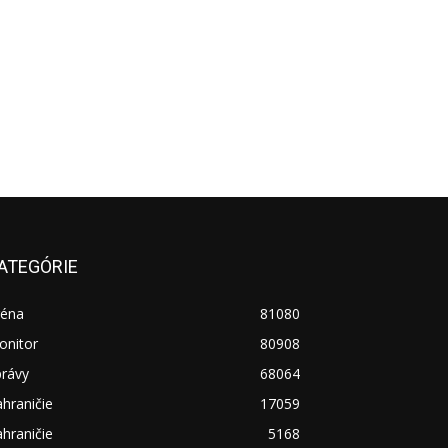
ATEGÓRIE
réna
81080
onitor
80908
právy
68064
hraničie
17059
hraničie
5168