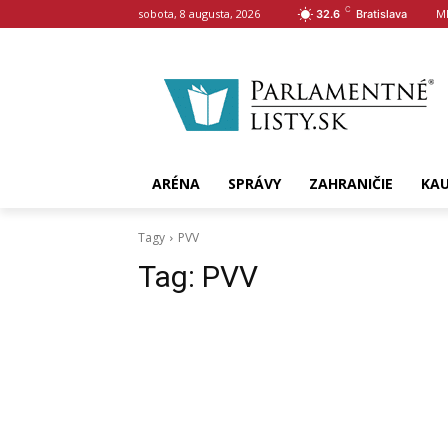
C
sobota, 8 augusta, 2026
M
32.6
Bratislava
ARÉNA
SPRÁVY
ZAHRANIČIE
KA
Tagy
PVV
Tag:
PVV