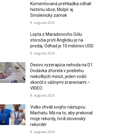
Komentovaná prehliadka odhalí
históriu obce, Molpír aj
Smolenický zámok
8. augusta 2026
Lopta z Maradonovho Gólu
storočia proti Anglicku je na
predaj. Odhad je 10 miliónov USD
8. augusta 2026
Desivo vyzerajúca nehoda na D1.
Dodávka zhorela v priebehu
niekoľkých minút, jeden vodič
skončil s vážnymi zraneniami –
VIDEO
8. augusta 2026
Volko chváli svojho nástupcu
Machatu. Má na to, aby prekonal
moje rekordy, tvrdí slovenský
rekordér
8. augusta 2026