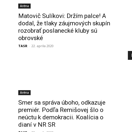
Aréna
Matovič Sulíkovi: Držím palce! A
dodal, že tlaky záujmových skupín
rozobrať poslanecké kluby sú
obrovské
TASR
-
22. apríla 2020
Aréna
Smer sa správa úboho, odkazuje
premiér. Podľa Remišovej šlo o
neúctu k demokracii. Koalícia o
dianí v NR SR