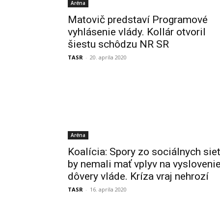
Aréna
Matovič predstaví Programové
vyhlásenie vlády. Kollár otvoril
šiestu schôdzu NR SR
TASR
-
20. apríla 2020
Aréna
Koalícia: Spory zo sociálnych siet
by nemali mať vplyv na vysloveni
dôvery vláde. Kríza vraj nehrozí
TASR
-
16. apríla 2020