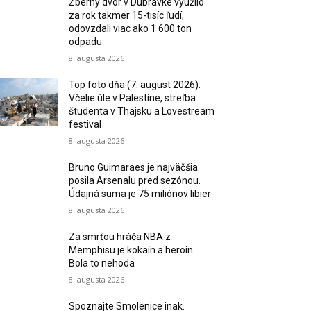
Zberný dvor v Dúbravke využilo
za rok takmer 15-tisíc ľudí,
odovzdali viac ako 1 600 ton
odpadu
8. augusta 2026
Top foto dňa (7. august 2026):
Včelie úle v Palestíne, streľba
študenta v Thajsku a Lovestream
festival
8. augusta 2026
Bruno Guimaraes je najväčšia
posila Arsenalu pred sezónou.
Údajná suma je 75 miliónov libier
8. augusta 2026
Za smrťou hráča NBA z
Memphisu je kokaín a heroín.
Bola to nehoda
8. augusta 2026
Spoznajte Smolenice inak.