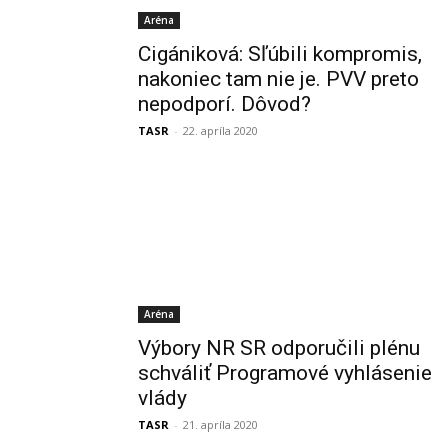
Aréna
Cigániková: Sľúbili kompromis,
nakoniec tam nie je. PVV preto
nepodporí. Dôvod?
TASR
-
22. apríla 2020
Aréna
Výbory NR SR odporučili plénu
schváliť Programové vyhlásenie
vlády
TASR
-
21. apríla 2020