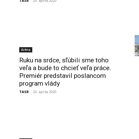
TASR
-
20. apríla 2020
Aréna
Ruku na srdce, sľúbili sme toho
veľa a bude to chcieť veľa práce.
Premiér predstavil poslancom
program vlády
TASR
-
20. apríla 2020