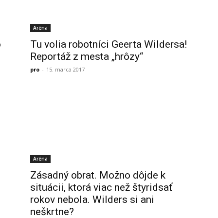
Aréna
o
Tu volia robotníci Geerta Wildersa!
Reportáž z mesta „hrôzy“
pro
-
15. marca 2017
Aréna
Zásadný obrat. Možno dôjde k
situácii, ktorá viac než štyridsať
rokov nebola. Wilders si ani
neškrtne?