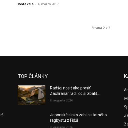
Redakcia
-
4. marca 2017
Strana 2 z 3
TOP ČLÁNKY
K
Radšej nosiť ako prosiť.
A
Záchranár radí, čo si zbaliť...
M
8. augusta 2026
S
Za
iť
Japonské slnko zabilo statného
ragbystu z Fidži
Za
8. augusta 2026