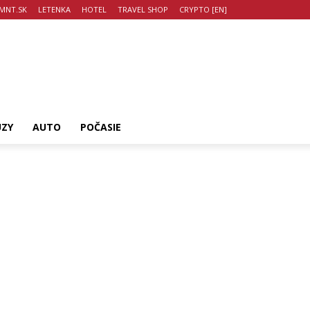
MNT.SK
LETENKA
HOTEL
TRAVEL SHOP
CRYPTO [EN]
UZY
AUTO
POČASIE