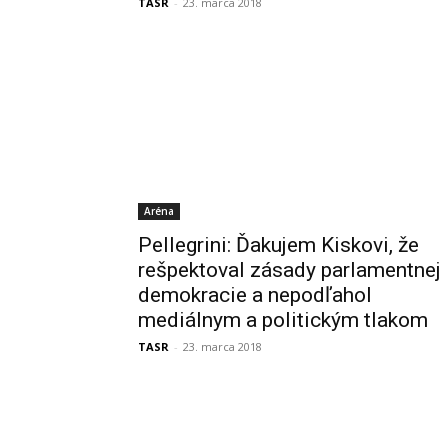
TASR
-
23. marca 2018
Aréna
Pellegrini: Ďakujem Kiskovi, že
rešpektoval zásady parlamentnej
demokracie a nepodľahol
mediálnym a politickým tlakom
TASR
-
23. marca 2018