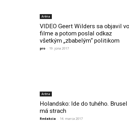
Aréna
VIDEO Geert Wilders sa objavil v
filme a potom poslal odkaz
všetkým „zbabelým“ politikom
pro
-
19. júna 2017
Aréna
Holandsko: Ide do tuhého. Brusel
má strach
Redakcia
-
14. marca 2017