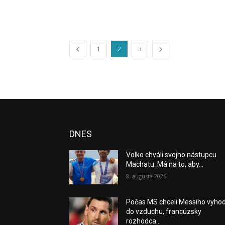
1
2
3
DNES
Volko chváli svojho nástupcu
Machatu. Má na to, aby...
8. augusta 2026
Počas MS chceli Messiho vyhod
do vzduchu, francúzsky
rozhodca...