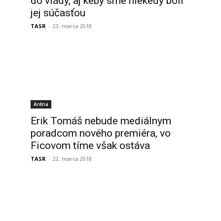
do vlády, aj keby sme niekedy boli
jej súčasťou
TASR
-
23. marca 2018
Aréna
Erik Tomáš nebude mediálnym
poradcom nového premiéra, vo
Ficovom tíme však ostáva
TASR
-
22. marca 2018