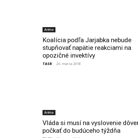
Aréna
Koalícia podľa Jarjabka nebude
stupňovať napätie reakciami na
opozičné invektívy
TASR
-
26. marca 2018
Aréna
Vláda si musí na vyslovenie dôve
počkať do budúceho týždňa