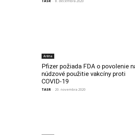
TASR
-
8. decembra 2020
Aréna
Pfizer požiada FDA o povolenie n
núdzové použitie vakcíny proti
COVID-19
TASR
-
20. novembra 2020