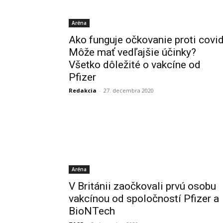
Aréna
Ako funguje očkovanie proti covi
Môže mať vedľajšie účinky?
Všetko dôležité o vakcíne od
Pfizer
Redakcia
-
27. decembra 2020
Aréna
V Británii zaočkovali prvú osobu
vakcínou od spoločností Pfizer a
BioNTech