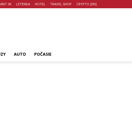
MNT.SK
LETENKA
HOTEL
TRAVEL SHOP
CRYPTO [EN]
UZY
AUTO
POČASIE