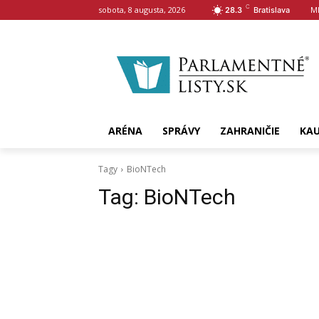
C
sobota, 8 augusta, 2026
M
28.3
Bratislava
ARÉNA
SPRÁVY
ZAHRANIČIE
KA
Tagy
BioNTech
Tag:
BioNTech