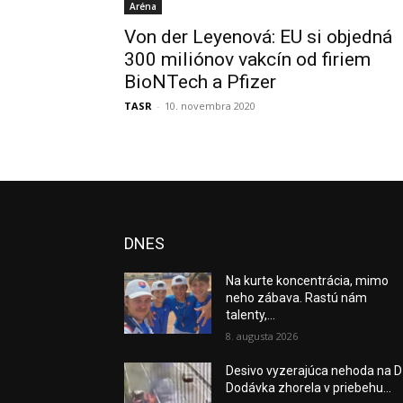
Aréna
Von der Leyenová: EU si objedná
300 miliónov vakcín od firiem
BioNTech a Pfizer
TASR
-
10. novembra 2020
DNES
Na kurte koncentrácia, mimo
neho zábava. Rastú nám
talenty,...
8. augusta 2026
Desivo vyzerajúca nehoda na D
Dodávka zhorela v priebehu...