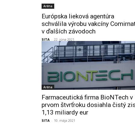
Aréna
Európska lieková agentúra
schválila výrobu vakcíny Comirna
v ďalších závodoch
SITA
-
22. júna 2021
Aréna
Farmaceutická firma BioNTech v
prvom štvrťroku dosiahla čistý zi
1,13 miliardy eur
SITA
-
10. mája 2021