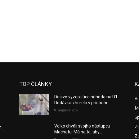
TOP ČLÁNKY
K
Desivo vyzerajúca nehoda na D1.
A
Dodávka zhorela v priebehu...
M
8. augusta 2026
S
Za
Volko chváli svojho nástupcu
1.
Machatu. Má na to, aby...
Za