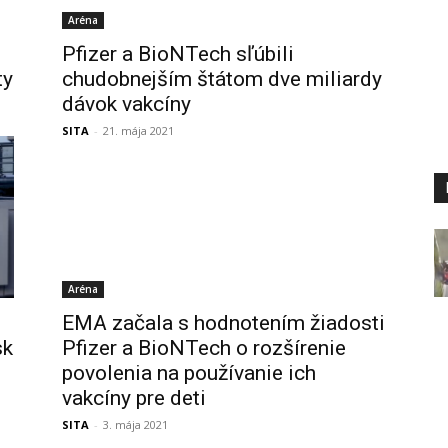
Aréna
Pfizer a BioNTech sľúbili
ty
chudobnejším štátom dve miliardy
dávok vakcíny
SITA
-
21. mája 2021
Aréna
EMA začala s hodnotením žiadosti
sk
Pfizer a BioNTech o rozšírenie
povolenia na používanie ich
vakcíny pre deti
SITA
-
3. mája 2021