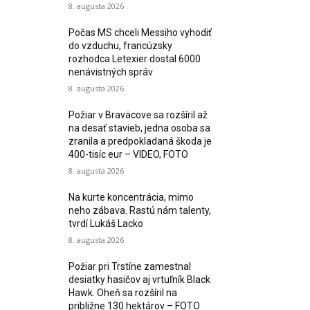
8. augusta 2026
Počas MS chceli Messiho vyhodiť
do vzduchu, francúzsky
rozhodca Letexier dostal 6000
nenávistných správ
8. augusta 2026
Požiar v Braväcove sa rozšíril až
na desať stavieb, jedna osoba sa
zranila a predpokladaná škoda je
400-tisíc eur – VIDEO, FOTO
8. augusta 2026
Na kurte koncentrácia, mimo
neho zábava. Rastú nám talenty,
tvrdí Lukáš Lacko
8. augusta 2026
Požiar pri Trstíne zamestnal
desiatky hasičov aj vrtuľník Black
Hawk. Oheň sa rozšíril na
približne 130 hektárov – FOTO