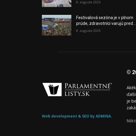
8. augusta 2026
Festivalová sezóna je v plnom
prúde, zdravotníci varujú pred...
8. augusta 2026
© 2
Akék
ďalš
je b
zaká
Web development & SEO by ADMINA.
Nikt