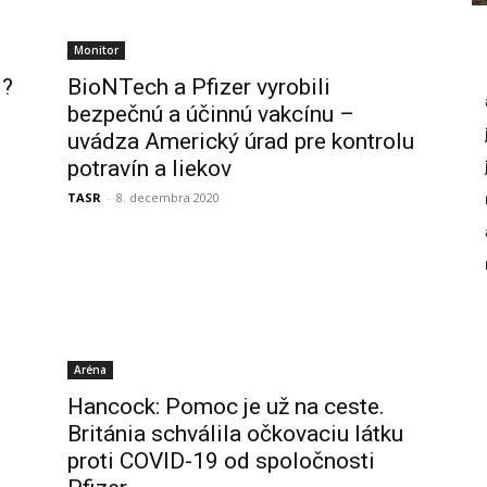
Monitor
d?
BioNTech a Pfizer vyrobili
bezpečnú a účinnú vakcínu –
uvádza Americký úrad pre kontrolu
potravín a liekov
TASR
-
8. decembra 2020
Aréna
Hancock: Pomoc je už na ceste.
Británia schválila očkovaciu látku
proti COVID-19 od spoločnosti