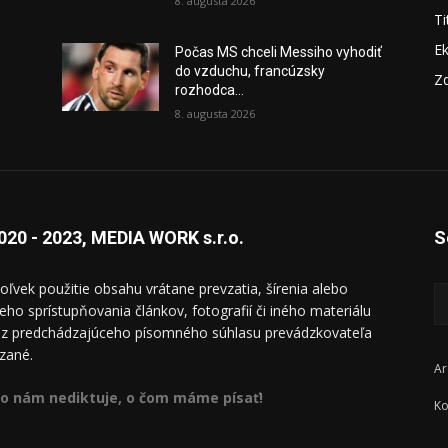
8. augusta 2026
Ti
E
Počas MS chceli Messiho vyhodiť
do vzduchu, francúzsky
Zd
rozhodca...
8. augusta 2026
020 - 2023, MEDIA WORK s.r.o.
S
oľvek použitie obsahu vrátane prevzatia, šírenia alebo
ieho sprístupňovania článkov, fotografií či iného materiálu
ez predchádzajúceho písomného súhlasu prevádzkovateľa
zané.
Ar
o nám nediktuje, o čom máme písať!
Ko