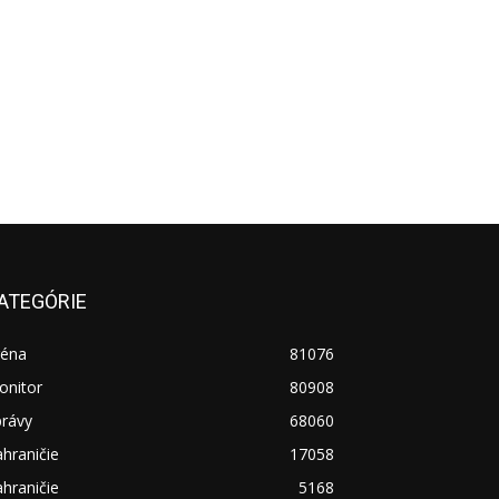
ATEGÓRIE
réna
81076
onitor
80908
právy
68060
hraničie
17058
hraničie
5168