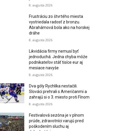
8. augusta 2026
Frustráciu zo štvrtého miesta
vystriedala radosť z bronzu.
Abrahámová bola ako na horskej
dráhe
8. augusta 2026
Likvidácia firmy nemusí byť
jednoduchá. Jedna chyba môže
podnikateľov stáť tisíce eur aj
mesiace navyše
8. augusta 2026
Dva góly Rychlíka nestačili.
Slováci prehrali s Američanmi a
zahrajú si o 3. miesto proti Fínom
8. augusta 2026
Festivalová sezóna je v plnom
prúde, zdravotníci varujú pred
poškodením sluchu aj