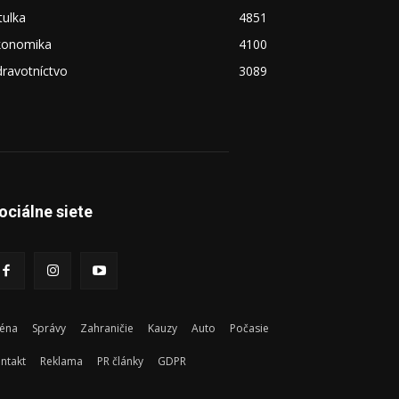
tulka
4851
konomika
4100
ravotníctvo
3089
ociálne siete
éna
Správy
Zahraničie
Kauzy
Auto
Počasie
ntakt
Reklama
PR články
GDPR