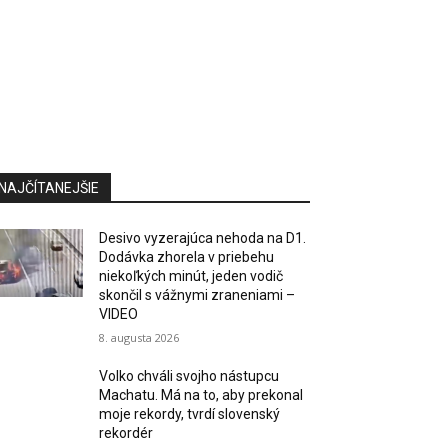
NAJČÍTANEJŠIE
Desivo vyzerajúca nehoda na D1.
Dodávka zhorela v priebehu
niekoľkých minút, jeden vodič
skončil s vážnymi zraneniami –
VIDEO
8. augusta 2026
Volko chváli svojho nástupcu
Machatu. Má na to, aby prekonal
moje rekordy, tvrdí slovenský
rekordér