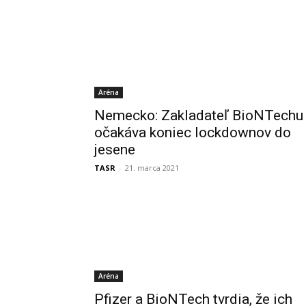
Aréna
Nemecko: Zakladateľ BioNTechu
očakáva koniec lockdownov do
jesene
TASR
-
21. marca 2021
Aréna
Pfizer a BioNTech tvrdia, že ich