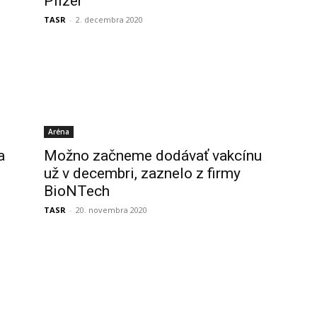
Pfizer
TASR
-
2. decembra 2020
Aréna
a
Možno začneme dodávať vakcínu
už v decembri, zaznelo z firmy
BioNTech
TASR
-
20. novembra 2020