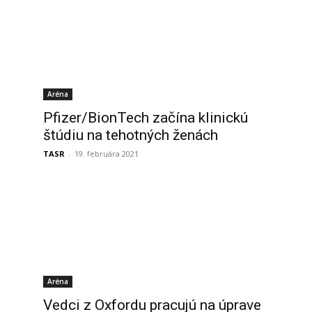
Aréna
Pfizer/BionTech začína klinickú
štúdiu na tehotných ženách
TASR
-
19. februára 2021
Aréna
Vedci z Oxfordu pracujú na úprave