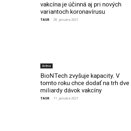
vakcína je účinná aj pri nových
variantoch koronavírusu
TASR
-
28. januára 2021
Aréna
BioNTech zvyšuje kapacity. V
tomto roku chce dodať na trh dve
miliardy dávok vakcíny
TASR
-
11. januára 2021