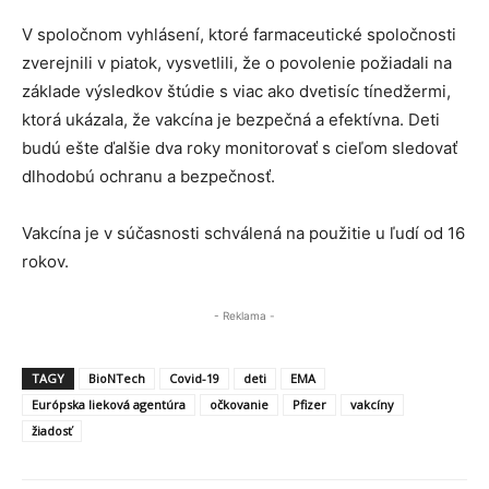
V spoločnom vyhlásení, ktoré farmaceutické spoločnosti
zverejnili v piatok, vysvetlili, že o povolenie požiadali na
základe výsledkov štúdie s viac ako dvetisíc tínedžermi,
ktorá ukázala, že vakcína je bezpečná a efektívna. Deti
budú ešte ďalšie dva roky monitorovať s cieľom sledovať
dlhodobú ochranu a bezpečnosť.
Vakcína je v súčasnosti schválená na použitie u ľudí od 16
rokov.
- Reklama -
TAGY
BioNTech
Covid-19
deti
EMA
Európska lieková agentúra
očkovanie
Pfizer
vakcíny
žiadosť