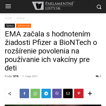
Úvod
Aréna
Správy
Zahraničie
EMA začala s hodnotením
žiadosti Pfizer a BioNTech o
rozšírenie povolenia na
používanie ich vakcíny pre
deti
Podľa
SITA
-
3. mája 2021
0