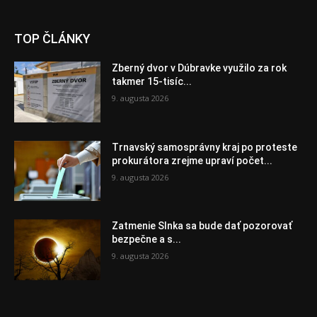
TOP ČLÁNKY
Zberný dvor v Dúbravke využilo za rok
takmer 15-tisíc...
9. augusta 2026
Trnavský samosprávny kraj po proteste
prokurátora zrejme upraví počet...
9. augusta 2026
Zatmenie Slnka sa bude dať pozorovať
bezpečne a s...
9. augusta 2026