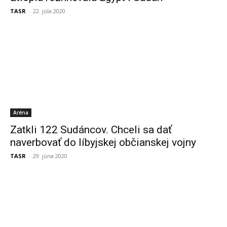
TASR
-
22. júla 2020
Aréna
Zatkli 122 Sudáncov. Chceli sa dať
naverbovať do líbyjskej občianskej vojny
TASR
-
29. júna 2020