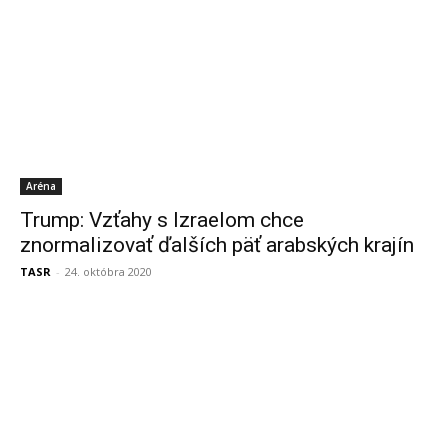
Aréna
Trump: Vzťahy s Izraelom chce
znormalizovať ďalších päť arabských krajín
TASR
-
24. októbra 2020