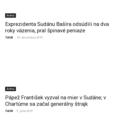
Aréna
Exprezidenta Sudánu Bašíra odsúdili na dva
roky väzenia, pral špinavé peniaze
TASR
-
14. decembra 2019
Aréna
Pápež František vyzval na mier v Sudáne; v
Chartúme sa začal generálny štrajk
TASR
-
9. júna 2019