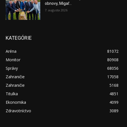
obnovy, Migaľ...
7. augusta 2026
KATEGÓRIE
Aréna
81072
Monitor
80908
Správy
68056
Zahraničie
17058
Zahraničie
5168
Titulka
4851
Ekonomika
4099
Zdravotníctvo
3089