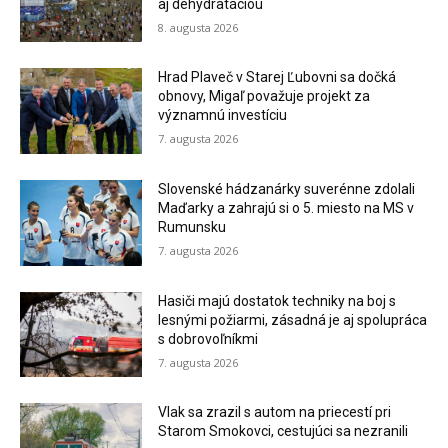
aj dehydratáciou
8. augusta 2026
Hrad Plaveč v Starej Ľubovni sa dočká
obnovy, Migaľ považuje projekt za
významnú investíciu
7. augusta 2026
Slovenské hádzanárky suverénne zdolali
Maďarky a zahrajú si o 5. miesto na MS v
Rumunsku
7. augusta 2026
Hasiči majú dostatok techniky na boj s
lesnými požiarmi, zásadná je aj spolupráca
s dobrovoľníkmi
7. augusta 2026
Vlak sa zrazil s autom na priecestí pri
Starom Smokovci, cestujúci sa nezranili