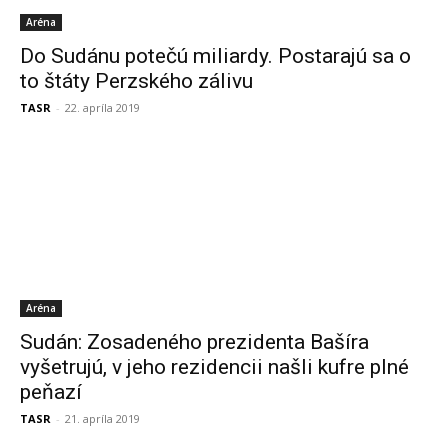
Aréna
Do Sudánu potečú miliardy. Postarajú sa o
to štáty Perzského zálivu
TASR
-
22. apríla 2019
Aréna
Sudán: Zosadeného prezidenta Bašíra
vyšetrujú, v jeho rezidencii našli kufre plné
peňazí
TASR
-
21. apríla 2019