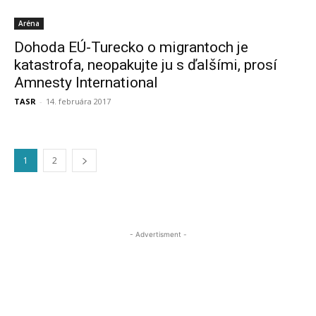
Aréna
Dohoda EÚ-Turecko o migrantoch je
katastrofa, neopakujte ju s ďalšími, prosí
Amnesty International
TASR
-
14. februára 2017
1
2
- Advertisment -