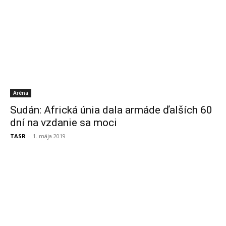
Aréna
Sudán: Africká únia dala armáde ďalších 60
dní na vzdanie sa moci
TASR
-
1. mája 2019