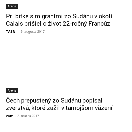
Aréna
Pri bitke s migrantmi zo Sudánu v okolí
Calais prišiel o život 22-ročný Francúz
TASR
-
19. augusta 2017
Aréna
Čech prepustený zo Sudánu popísal
zverstvá, ktoré zažil v tamojšom väzení
vam
-
2. marca 2017