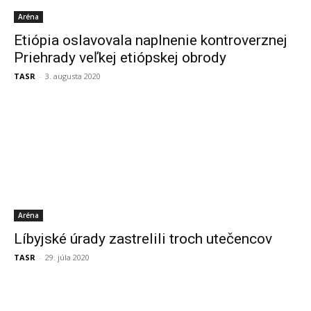
Aréna
Etiópia oslavovala naplnenie kontroverznej
Priehrady veľkej etiópskej obrody
TASR
-
3. augusta 2020
Aréna
Líbyjské úrady zastrelili troch utečencov
TASR
-
29. júla 2020