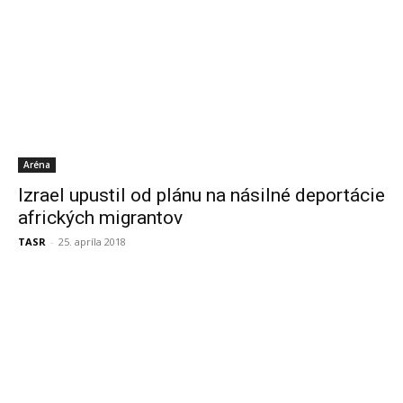
Aréna
Izrael upustil od plánu na násilné deportácie
afrických migrantov
TASR
-
25. apríla 2018