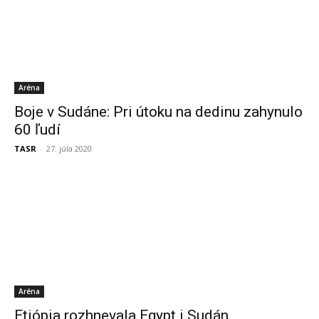
Aréna
Boje v Sudáne: Pri útoku na dedinu zahynulo
60 ľudí
TASR
-
27. júla 2020
Aréna
Etiópia rozhnevala Egypt i Sudán