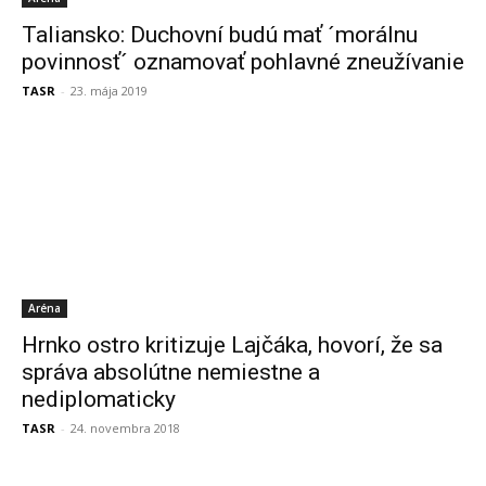
Taliansko: Duchovní budú mať ´morálnu
povinnosť´ oznamovať pohlavné zneužívanie
TASR
-
23. mája 2019
Aréna
Hrnko ostro kritizuje Lajčáka, hovorí, že sa
správa absolútne nemiestne a
nediplomaticky
TASR
-
24. novembra 2018