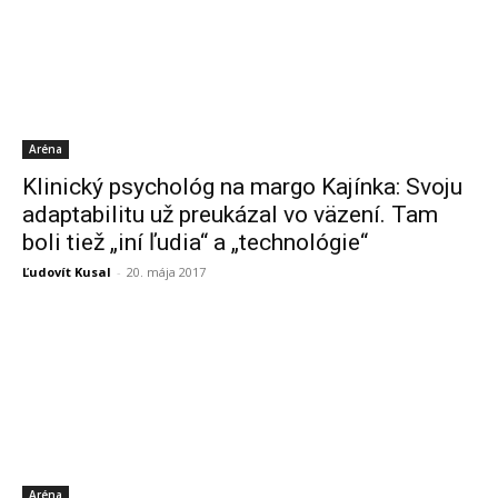
Aréna
Klinický psychológ na margo Kajínka: Svoju
adaptabilitu už preukázal vo väzení. Tam
boli tiež „iní ľudia“ a „technológie“
Ľudovít Kusal
-
20. mája 2017
Aréna