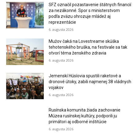
SFZ označil pozastavenie štátnych financií
za nezákonné. Spor s ministerstvom
podľa zväzu ohrozuje mládež aj
reprezentácie
6. augusta 2026
Mužov čaká na Lovestreame skúška
tehotenského bruška, na festivale sa tak
otvorí téma ženského zdravia
6. augusta 2026
Jemenskí Húsíovia spustili raketové a
dronové útoky, zabili najmenej 38 vládnych
vojakov
6. augusta 2026
Rusínska komunita žiada zachovanie
Múzea rusínskej kultúry, podporili ju
primátori aj odborné inštitúcie
6. augusta 2026