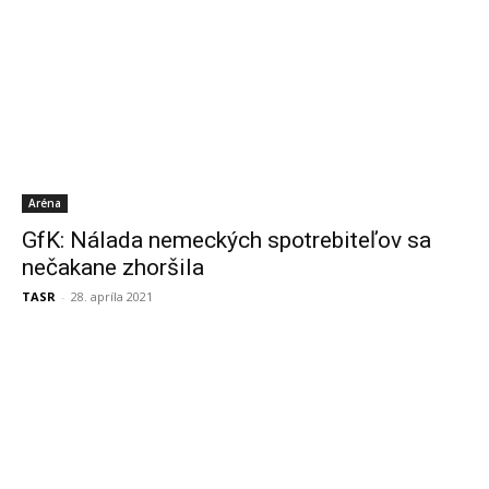
Aréna
GfK: Nálada nemeckých spotrebiteľov sa
nečakane zhoršila
TASR
-
28. apríla 2021