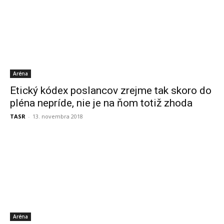
Aréna
Etický kódex poslancov zrejme tak skoro do
pléna nepríde, nie je na ňom totiž zhoda
TASR
-
13. novembra 2018
Aréna