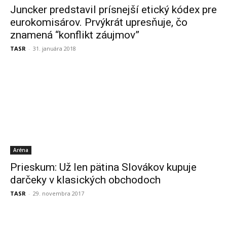
Juncker predstavil prísnejší etický kódex pre
eurokomisárov. Prvýkrát upresňuje, čo
znamená “konflikt záujmov”
TASR
-
31. januára 2018
Aréna
Prieskum: Už len pätina Slovákov kupuje
darčeky v klasických obchodoch
TASR
-
29. novembra 2017