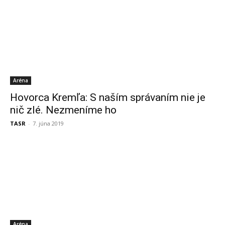
Aréna
Hovorca Kremľa: S naším správaním nie je
nič zlé. Nezmeníme ho
TASR
-
7. júna 2019
Aréna