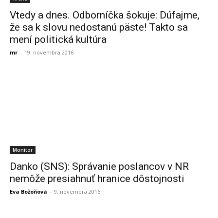
Vtedy a dnes. Odborníčka šokuje: Dúfajme,
že sa k slovu nedostanú päste! Takto sa
mení politická kultúra
mr
-
19. novembra 2016
Monitor
Danko (SNS): Správanie poslancov v NR
nemôže presiahnuť hranice dôstojnosti
Eva Božoňová
-
9. novembra 2016