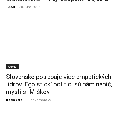
TASR
-
28. júna 2017
Aréna
Slovensko potrebuje viac empatických
lídrov. Egoistickí politici sú nám nanič,
myslí si Miškov
Redakcia
-
3. novembra 2016