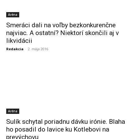
Aréna
Smeráci dali na voľby bezkonkurenčne
najviac. A ostatní? Niektorí skončili aj v
likvidácii
Redakcia
-
2. mája 2016
Aréna
Sulík schytal poriadnu dávku irónie. Blaha
ho posadil do lavice ku Kotlebovi na
prevýchovu