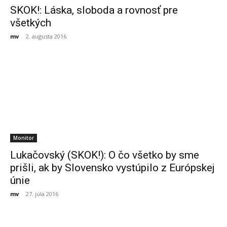
SKOK!: Láska, sloboda a rovnosť pre
všetkých
mv
-
2. augusta 2016
Monitor
Lukačovský (SKOK!): O čo všetko by sme
prišli, ak by Slovensko vystúpilo z Európskej
únie
mv
-
27. júla 2016