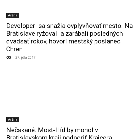
Aréna
Developeri sa snažia ovplyvňovať mesto. Na
Bratislave ryžovali a zarábali posledných
dvadsať rokov, hovorí mestský poslanec
Chren
OS
-
27. júla 2017
Aréna
Nečakané. Most-Híd by mohol v
Bratislavskom kraji podporiť Krajcera