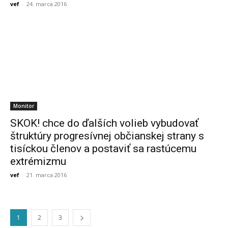
vef
-
24. marca 2016
Monitor
SKOK! chce do ďalších volieb vybudovať
štruktúry progresívnej občianskej strany s
tisíckou členov a postaviť sa rastúcemu
extrémizmu
vef
-
21. marca 2016
1
2
3