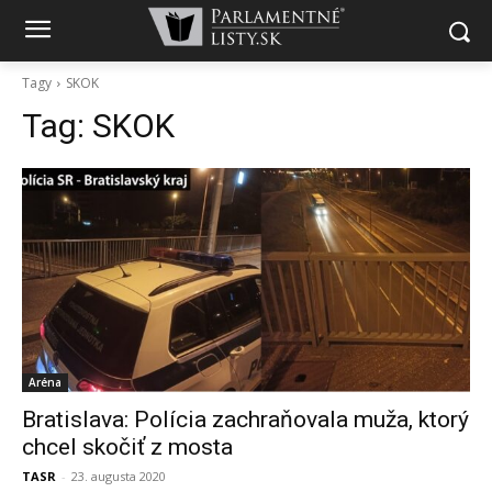
Tagy
SKOK
Tag:
SKOK
Aréna
Bratislava: Polícia zachraňovala muža, ktorý
chcel skočiť z mosta
TASR
-
23. augusta 2020