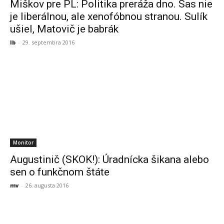
Miškov pre PL: Politika preráža dno. Sas nie
je liberálnou, ale xenofóbnou stranou. Sulík
ušiel, Matovič je babrák
lb
-
29. septembra 2016
Monitor
Augustinič (SKOK!): Úradnícka šikana alebo
sen o funkčnom štáte
mv
-
26. augusta 2016