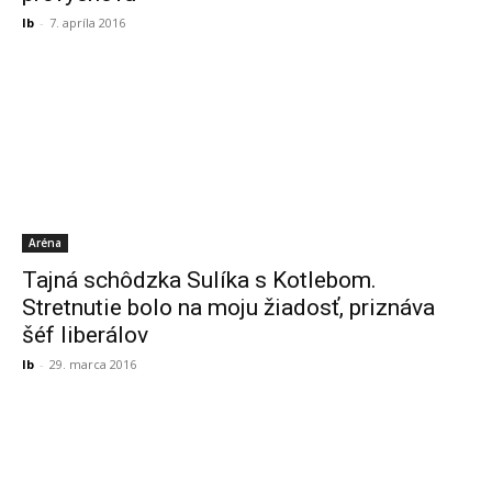
lb
-
7. apríla 2016
Aréna
Tajná schôdzka Sulíka s Kotlebom.
Stretnutie bolo na moju žiadosť, priznáva
šéf liberálov
lb
-
29. marca 2016