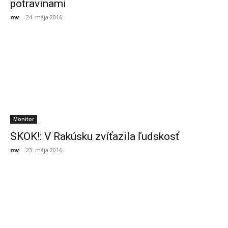
potravinami
mv
-
24. mája 2016
Monitor
SKOK!: V Rakúsku zvíťazila ľudskosť
mv
-
23. mája 2016