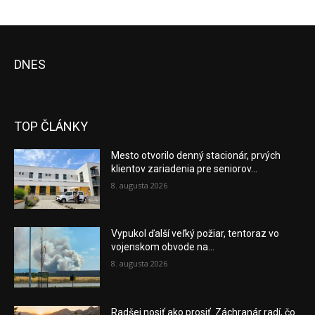
DNES
TOP ČLÁNKY
Mesto otvorilo denný stacionár, prvých
klientov zariadenia pre seniorov...
8. augusta 2026
Vypukol ďalší veľký požiar, tentoraz vo
vojenskom obvode na...
8. augusta 2026
Radšej nosiť ako prosiť. Záchranár radí, čo