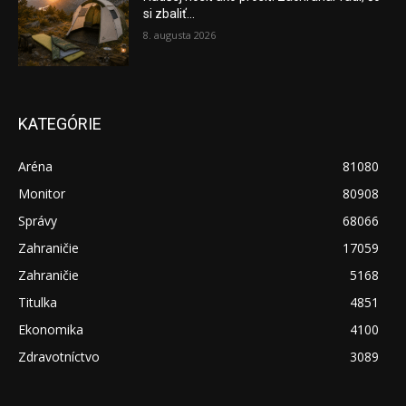
si zbaliť...
8. augusta 2026
KATEGÓRIE
Aréna
81080
Monitor
80908
Správy
68066
Zahraničie
17059
Zahraničie
5168
Titulka
4851
Ekonomika
4100
Zdravotníctvo
3089