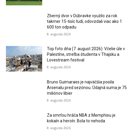
Zberný dvor v Dúbravke využilo za rok
takmer 15-tisíc ľudí, odovzdali viac ako 1
600 ton odpadu
8. augusta 2026
Top foto dňa (7. august 2026): Včelie úle v
Palestíne, streľba študenta v Thajsku a
Lovestream festival
8. augusta 2026
Bruno Guimaraes je najväčšia posila
Arsenalu pred sezónou. Údajná suma je 75
miliónov libier
8. augusta 2026
Za smrťou hráča NBA z Memphisu je
kokaín a heroín. Bola to nehoda
8. augusta 2026