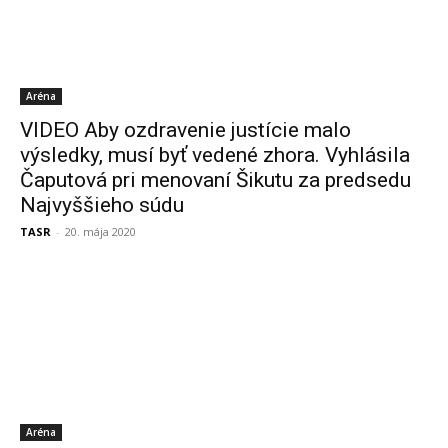
Aréna
VIDEO Aby ozdravenie justície malo
výsledky, musí byť vedené zhora. Vyhlásila
Čaputová pri menovaní Šikutu za predsedu
Najvyššieho súdu
TASR
-
20. mája 2020
Aréna