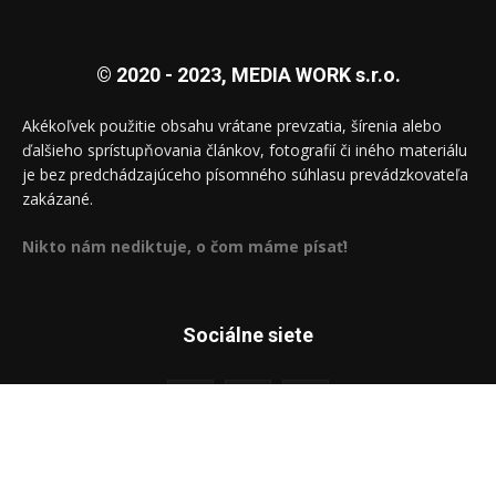
© 2020 - 2023, MEDIA WORK s.r.o.
Akékoľvek použitie obsahu vrátane prevzatia, šírenia alebo
ďalšieho sprístupňovania článkov, fotografií či iného materiálu
je bez predchádzajúceho písomného súhlasu prevádzkovateľa
zakázané.
Nikto nám nediktuje, o čom máme písať!
Sociálne siete
Aréna
Správy
Zahraničie
Kauzy
Auto
Počasie