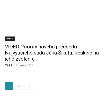
Aréna
VIDEO Priority nového predsedu
Najvyššieho súdu Jána Šikutu. Reakcie na
jeho zvolenie
TASR
-
11. mája 2020
1
2