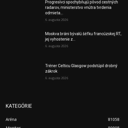
Progresívci spochybňujú pôvod cestných
radarov, ministerstvo vnútra tvrdenia
odmieta...
6. augusta 2026
Moskva bráni bývalú šéfku francúzskej RT,
jej vyhostenie z...
6. augusta 2026
Tréner Celticu Glasgow podstúpil drobný
zákrok
6. augusta 2026
KATEGÓRIE
Aréna
81058
Monitor
80908