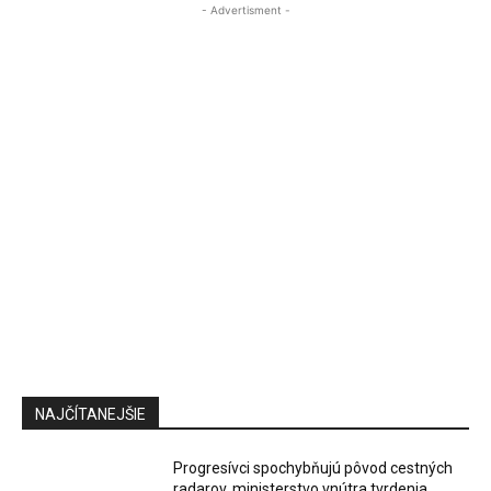
- Advertisment -
NAJČÍTANEJŠIE
Progresívci spochybňujú pôvod cestných
radarov, ministerstvo vnútra tvrdenia