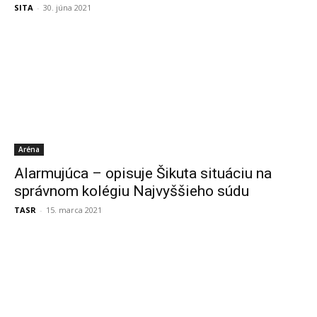
SITA
-
30. júna 2021
Aréna
Alarmujúca – opisuje Šikuta situáciu na
správnom kolégiu Najvyššieho súdu
TASR
-
15. marca 2021