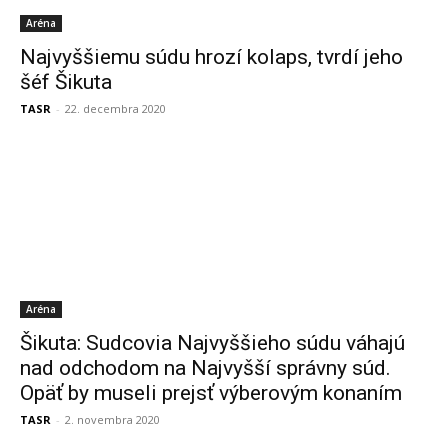
Aréna
Najvyššiemu súdu hrozí kolaps, tvrdí jeho
šéf Šikuta
TASR
-
22. decembra 2020
Aréna
Šikuta: Sudcovia Najvyššieho súdu váhajú
nad odchodom na Najvyšší správny súd.
Opäť by museli prejsť výberovým konaním
TASR
-
2. novembra 2020