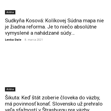
Aréna
Sudkyňa Kosová: Kolíkovej Súdna mapa nie
je žiadna reforma. Je to niečo absolútne
vymyslené a nahádzané súdy…
Lenka Dale
-
8. marca 2021
Aréna
Šikuta: Keď štát zoberie človeka do väzby,
má povinnosť konať. Slovensko už prehralo
veľa sťažností v Štrasburgu pre väzby