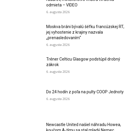
odmieta – VIDEO
6. augusta 2026
Moskva bráni bývalú šéfku francúzskej RT,
jej vyhostenie z krajiny nazvala
„prenasledovaním“
6. augusta 2026
Tréner Celticu Glasgow podstúpil drobný
zákrok
6. augusta 2026
Do 24 hodín z poľa na pulty COOP Jednoty
6. augusta 2026
Newcastle United našiel náhradu Howea,
koučom A-tímu sa stal mladý Nemec