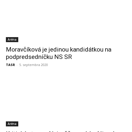
Aréna
Moravčíková je jedinou kandidátkou na
podpredsedníčku NS SR
TASR
-
5. septembra 2020
Aréna