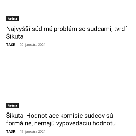
Aréna
Najvyšší súd má problém so sudcami, tvrdí
Šikuta
TASR
-
20. januára 2021
Aréna
Šikuta: Hodnotiace komisie sudcov sú
formálne, nemajú vypovedaciu hodnotu
TASR
-
19. januára 2021