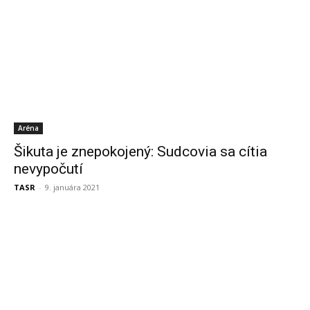
Aréna
Šikuta je znepokojený: Sudcovia sa cítia
nevypočutí
TASR
-
9. januára 2021