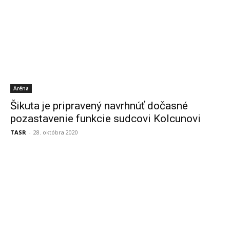
Aréna
Šikuta je pripravený navrhnúť dočasné
pozastavenie funkcie sudcovi Kolcunovi
TASR
-
28. októbra 2020