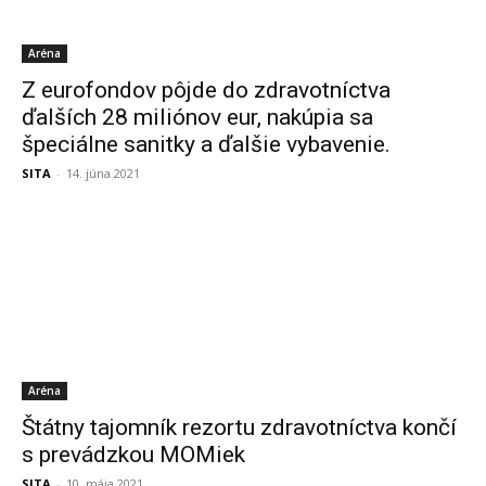
Aréna
Z eurofondov pôjde do zdravotníctva
ďalších 28 miliónov eur, nakúpia sa
špeciálne sanitky a ďalšie vybavenie.
SITA
-
14. júna 2021
Aréna
Štátny tajomník rezortu zdravotníctva končí
s prevádzkou MOMiek
SITA
-
10. mája 2021