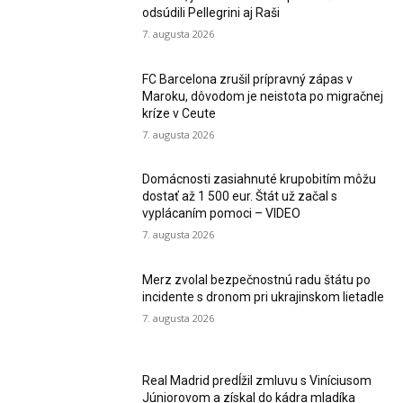
odsúdili Pellegrini aj Raši
7. augusta 2026
FC Barcelona zrušil prípravný zápas v
Maroku, dôvodom je neistota po migračnej
kríze v Ceute
7. augusta 2026
Domácnosti zasiahnuté krupobitím môžu
dostať až 1 500 eur. Štát už začal s
vyplácaním pomoci – VIDEO
7. augusta 2026
Merz zvolal bezpečnostnú radu štátu po
incidente s dronom pri ukrajinskom lietadle
7. augusta 2026
Real Madrid predĺžil zmluvu s Viníciusom
Júniorovom a získal do kádra mladíka