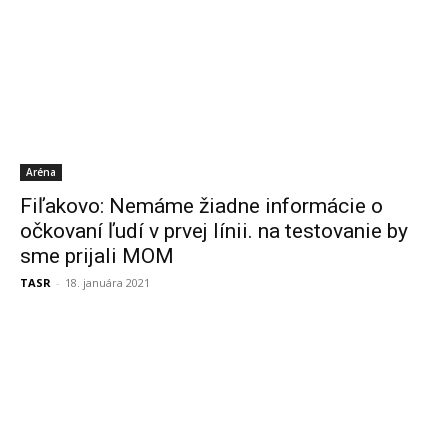
Aréna
Fiľakovo: Nemáme žiadne informácie o
očkovaní ľudí v prvej línii. na testovanie by
sme prijali MOM
TASR
-
18. januára 2021