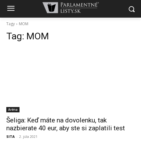
Tagy
MOM
Tag:
MOM
Aréna
Šeliga: Keď máte na dovolenku, tak
nazbierate 40 eur, aby ste si zaplatili test
SITA
-
2. júla 2021