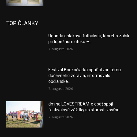
TOP ČLÁNKY
Uganda oplakáva futbalistu, ktorého zabili
pri lúpežnom útoku –...
7. augusta 2026
Festival Bodkočiarka opäť otvorí tému
duševného zdravia, informovalo
občianske...
7. augusta 2026
dm na LOVESTREAM-e opäť spojí
festivalové zážitky so starostlivosťou...
7. augusta 2026