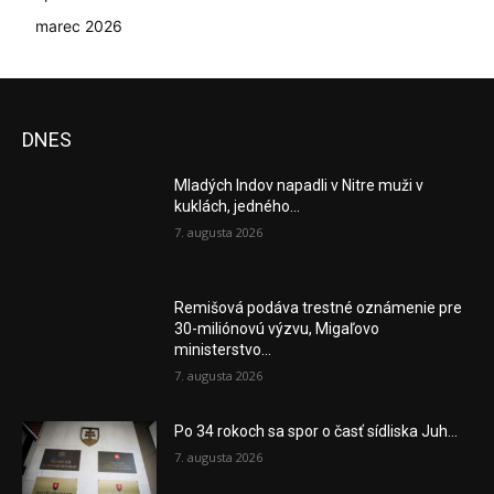
marec 2026
DNES
Mladých Indov napadli v Nitre muži v
kuklách, jedného...
7. augusta 2026
Remišová podáva trestné oznámenie pre
30-miliónovú výzvu, Migaľovo
ministerstvo...
7. augusta 2026
Po 34 rokoch sa spor o časť sídliska Juh...
7. augusta 2026