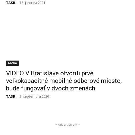
TASR
-
15. januára 2021
Aréna
VIDEO V Bratislave otvorili prvé
veľkokapacitné mobilné odberové miesto,
bude fungovať v dvoch zmenách
TASR
-
2. septembra 2020
- Advertisment -