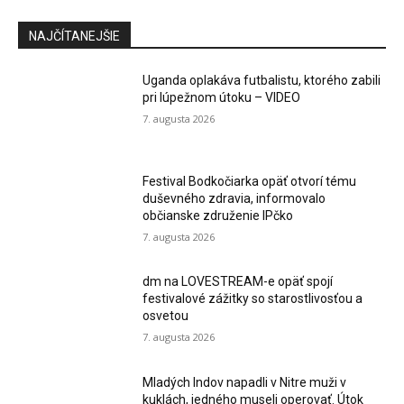
NAJČÍTANEJŠIE
Uganda oplakáva futbalistu, ktorého zabili
pri lúpežnom útoku – VIDEO
7. augusta 2026
Festival Bodkočiarka opäť otvorí tému
duševného zdravia, informovalo
občianske združenie IPčko
7. augusta 2026
dm na LOVESTREAM-e opäť spojí
festivalové zážitky so starostlivosťou a
osvetou
7. augusta 2026
Mladých Indov napadli v Nitre muži v
kuklách, jedného museli operovať. Útok