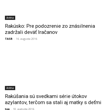
Aréna
Rakúsko: Pre podozrenie zo znásilnenia
zadržali deväť Iračanov
TASR
-
16. augusta 2016
Aréna
Rakúšania sú svedkami série útokov
azylantov, terčom sa stali aj matky s deťmi
top
-
10. augusta 2016