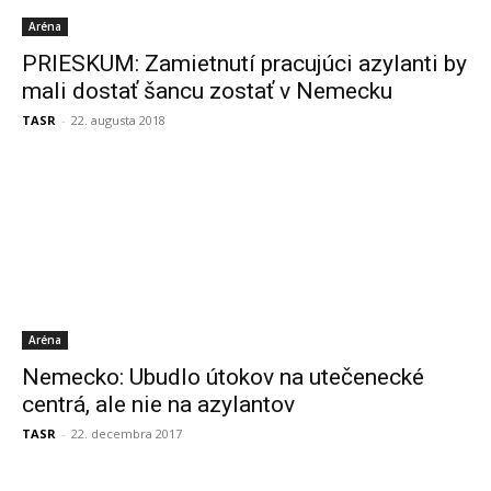
Aréna
PRIESKUM: Zamietnutí pracujúci azylanti by
mali dostať šancu zostať v Nemecku
TASR
-
22. augusta 2018
Aréna
Nemecko: Ubudlo útokov na utečenecké
centrá, ale nie na azylantov
TASR
-
22. decembra 2017