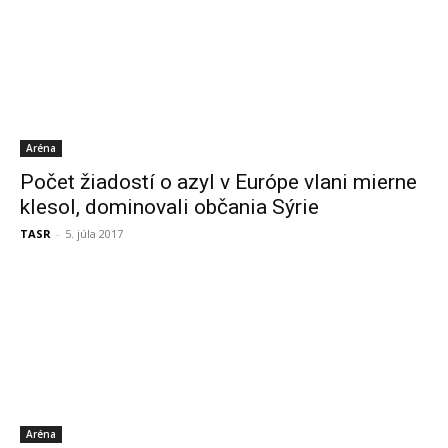
Aréna
Počet žiadostí o azyl v Európe vlani mierne
klesol, dominovali občania Sýrie
TASR
-
5. júla 2017
Aréna