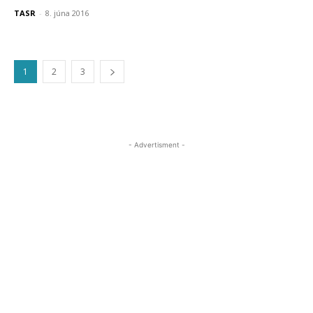
TASR
-
8. júna 2016
1
2
3
- Advertisment -