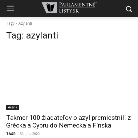
Tagy
Azylanti
Tag:
azylanti
Aréna
Takmer 100 žiadateľov o azyl premiestnili z
Grécka a Cypru do Nemecka a Fínska
TASR
-
30. júla 2020