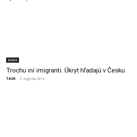
Aréna
Trochu iní imigranti. Úkryt hľadajú v Česku
TASR
-
3. augusta 2016