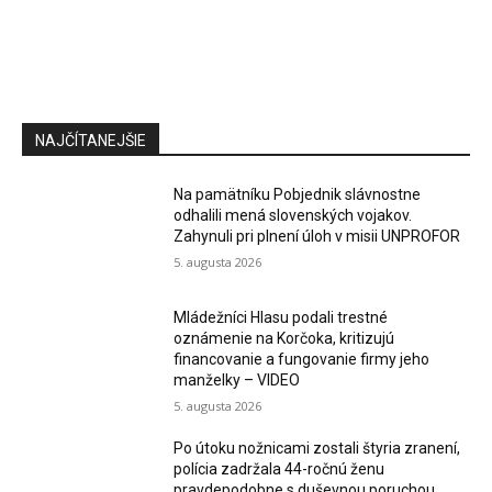
NAJČÍTANEJŠIE
Na pamätníku Pobjednik slávnostne
odhalili mená slovenských vojakov.
Zahynuli pri plnení úloh v misii UNPROFOR
5. augusta 2026
Mládežníci Hlasu podali trestné
oznámenie na Korčoka, kritizujú
financovanie a fungovanie firmy jeho
manželky – VIDEO
5. augusta 2026
Po útoku nožnicami zostali štyria zranení,
polícia zadržala 44-ročnú ženu
pravdepodobne s duševnou poruchou