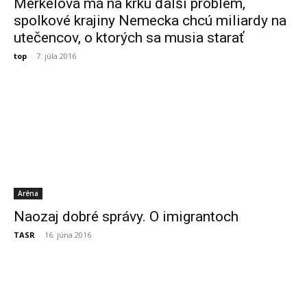
Merkelová má na krku ďalší problém,
spolkové krajiny Nemecka chcú miliardy na
utečencov, o ktorých sa musia starať
top
-
7. júla 2016
Aréna
Naozaj dobré správy. O imigrantoch
TASR
-
16. júna 2016