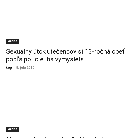
Aréna
Sexuálny útok utečencov si 13-ročná obeť
podľa polície iba vymyslela
top
-
8. júla 2016
Aréna