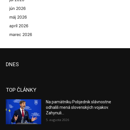
jún 2026
máj 2026
apríl 2026
marec 2026
DNES
TOP ČLÁNKY
Na pamätníku Pobjednik slávnostne
odhalili mená slovenských vojakov.
Zahynuli...
5. augusta 2026