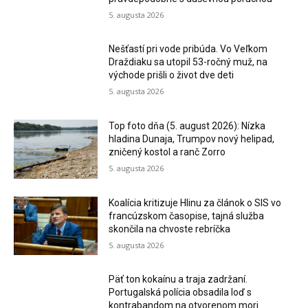
5. augusta 2026
Nešťastí pri vode pribúda. Vo Veľkom
Draždiaku sa utopil 53-ročný muž, na
východe prišli o život dve deti
5. augusta 2026
Top foto dňa (5. august 2026): Nízka
hladina Dunaja, Trumpov nový helipad,
zničený kostol a ranč Zorro
5. augusta 2026
Koalícia kritizuje Hlinu za článok o SIS vo
francúzskom časopise, tajná služba
skončila na chvoste rebríčka
5. augusta 2026
Päť ton kokaínu a traja zadržaní.
Portugalská polícia obsadila loď s
kontrabandom na otvorenom mori