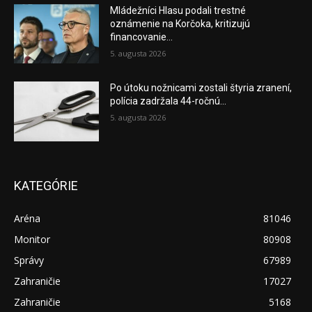
Mládežníci Hlasu podali trestné
oznámenie na Korčoka, kritizujú
financovanie...
5. augusta 2026
Po útoku nožnicami zostali štyria zranení,
polícia zadržala 44-ročnú...
5. augusta 2026
KATEGÓRIE
Aréna
81046
Monitor
80908
Správy
67989
Zahraničie
17027
Zahraničie
5168