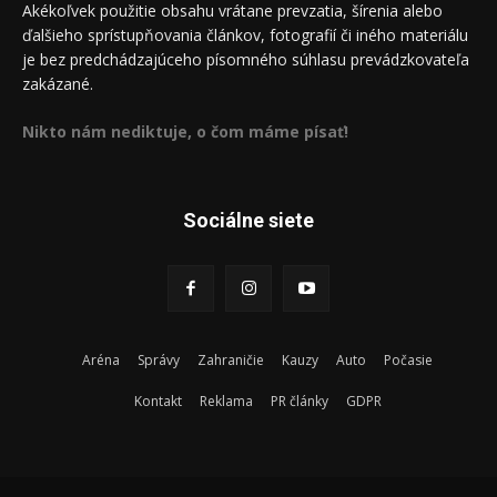
Akékoľvek použitie obsahu vrátane prevzatia, šírenia alebo
ďalšieho sprístupňovania článkov, fotografií či iného materiálu
je bez predchádzajúceho písomného súhlasu prevádzkovateľa
zakázané.
Nikto nám nediktuje, o čom máme písať!
Sociálne siete
Aréna
Správy
Zahraničie
Kauzy
Auto
Počasie
Kontakt
Reklama
PR články
GDPR