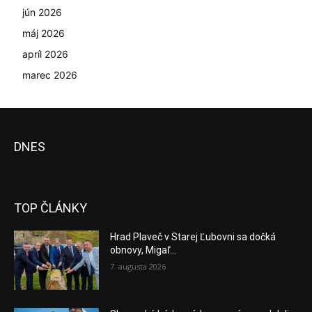
jún 2026
máj 2026
apríl 2026
marec 2026
DNES
TOP ČLÁNKY
Hrad Plaveč v Starej Ľubovni sa dočká
obnovy, Migaľ...
7. augusta 2026