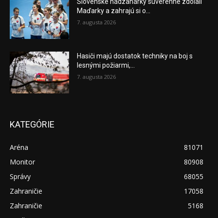
Slovenské hádzanárky suverénne zdolali
Maďarky a zahrajú si o...
7. augusta 2026
Hasiči majú dostatok techniky na boj s
lesnými požiarmi,...
7. augusta 2026
KATEGÓRIE
Aréna
81071
Monitor
80908
Správy
68055
Zahraničie
17058
Zahraničie
5168