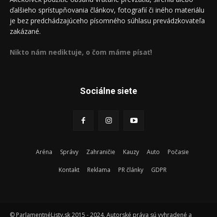
ďalšieho sprístupňovania článkov, fotografií či iného materiálu
je bez predchádzajúceho písomného súhlasu prevádzkovateľa
zakázané.
Nikto nám nediktuje, o čom máme písať!
Sociálne siete
Aréna
Správy
Zahraničie
Kauzy
Auto
Počasie
Kontakt
Reklama
PR články
GDPR
© ParlamentnéListy.sk 2015 - 2024. Autorské práva sú vyhradené a