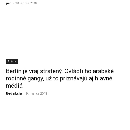
pro
-
28. apríla 2018
Aréna
Berlín je vraj stratený. Ovládli ho arabské
rodinné gangy, už to priznávajú aj hlavné
médiá
Redakcia
-
9. marca 2018