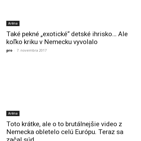
Aréna
Také pekné „exotické“ detské ihrisko… Ale
koľko kriku v Nemecku vyvolalo
pro
-
7. novembra 2017
Aréna
Toto krátke, ale o to brutálnejšie video z
Nemecka obletelo celú Európu. Teraz sa
začal súd