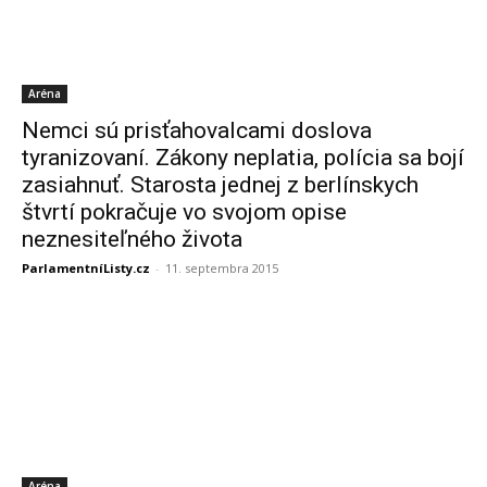
Aréna
Nemci sú prisťahovalcami doslova
tyranizovaní. Zákony neplatia, polícia sa bojí
zasiahnuť. Starosta jednej z berlínskych
štvrtí pokračuje vo svojom opise
neznesiteľného života
ParlamentníListy.cz
-
11. septembra 2015
Aréna