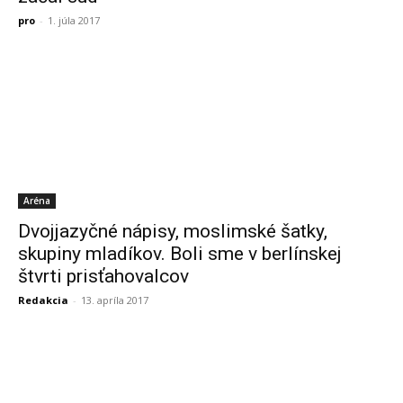
pro
-
1. júla 2017
Aréna
Dvojjazyčné nápisy, moslimské šatky,
skupiny mladíkov. Boli sme v berlínskej
štvrti prisťahovalcov
Redakcia
-
13. apríla 2017