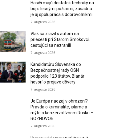
Hasiči majú dostatok techniky na
boj s lesnými požiarmi, zásadná
je aj spolupráca s dobrovoľníkmi
7. augusta 2026
Vlak sa zrazil s autom na
priecestí pri Starom Smokovci,
cestujúci sa nezranili
7. augusta 2026
Kandidatúru Slovenska do
Bezpečnostnej rady OSN
podporilo 123 štátov, Blanár
hovorí o prejave dôvery
7. augusta 2026
Je Európa naozaj v ohrození?
Pravda o kriminalite, islame a
mýte o konzervatívnom Rusku –
ROZHOVOR
7. augusta 2026
Uruguajská reprezentácia má