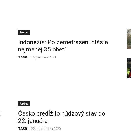
Aréna
Indonézia: Po zemetrasení hlásia
najmenej 35 obetí
TASR
-
15. januára 2021
Aréna
d
Česko predĺžilo núdzový stav do
22. januára
TASR
-
22. decembra 2020