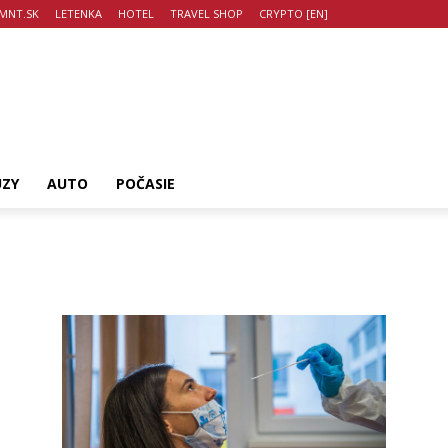
MNT.SK
LETENKA
HOTEL
TRAVEL SHOP
CRYPTO [EN]
UZY
AUTO
POČASIE