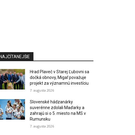
NAJČÍTANEJŠIE
Hrad Plaveč v Starej Ľubovni sa
dočká obnovy, Migaľ považuje
projekt za významnú investíciu
7. augusta 2026
Slovenské hádzanárky
suverénne zdolali Maďarky a
zahrajú si o 5. miesto na MS v
Rumunsku
7. augusta 2026