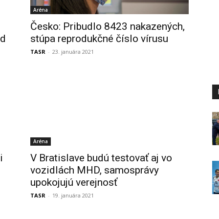
Aréna
Česko: Pribudlo 8423 nakazených,
ed
stúpa reprodukčné číslo vírusu
TASR
-
23. januára 2021
Aréna
i
V Bratislave budú testovať aj vo
vozidlách MHD, samosprávy
upokojujú verejnosť
TASR
-
19. januára 2021