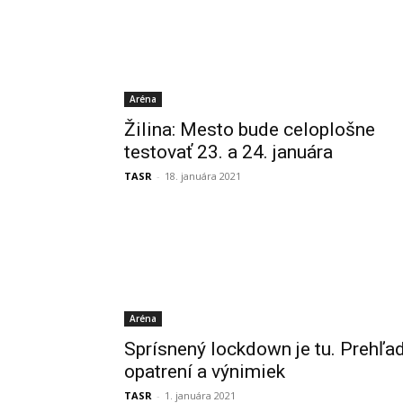
Aréna
Žilina: Mesto bude celoplošne
testovať 23. a 24. januára
TASR
-
18. januára 2021
Aréna
Sprísnený lockdown je tu. Prehľa
opatrení a výnimiek
TASR
-
1. januára 2021