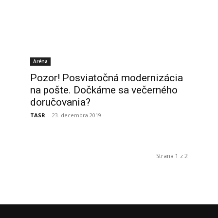
Aréna
Pozor! Posviatočná modernizácia
na pošte. Dočkáme sa večerného
doručovania?
TASR
-
23. decembra 2019
Strana 1 z 2