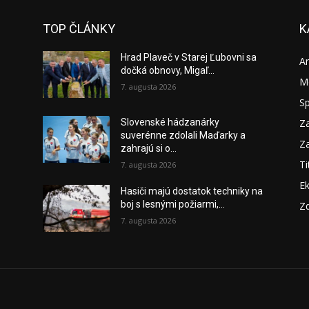
TOP ČLÁNKY
K
Hrad Plaveč v Starej Ľubovni sa
A
dočká obnovy, Migaľ...
M
7. augusta 2026
S
Za
Slovenské hádzanárky
suverénne zdolali Maďarky a
Za
zahrajú si o...
Ti
7. augusta 2026
E
Hasiči majú dostatok techniky na
boj s lesnými požiarmi,...
Zd
7. augusta 2026