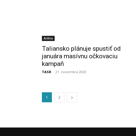
Aréna
Taliansko plánuje spustiť od
januára masívnu očkovaciu
kampaň
TASR
-
21. novembra 2020
1
2