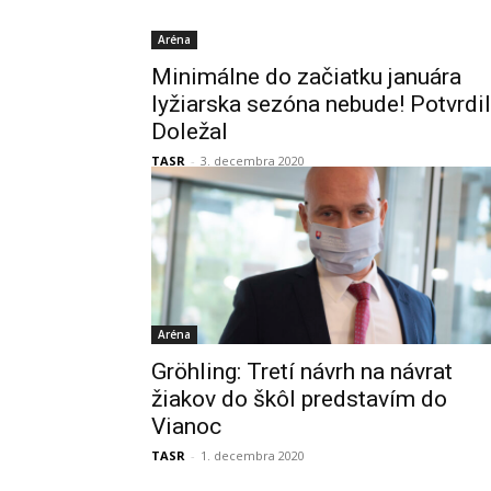
Aréna
Minimálne do začiatku januára
lyžiarska sezóna nebude! Potvrdil
Doležal
TASR
-
3. decembra 2020
Aréna
Gröhling: Tretí návrh na návrat
žiakov do škôl predstavím do
Vianoc
TASR
-
1. decembra 2020