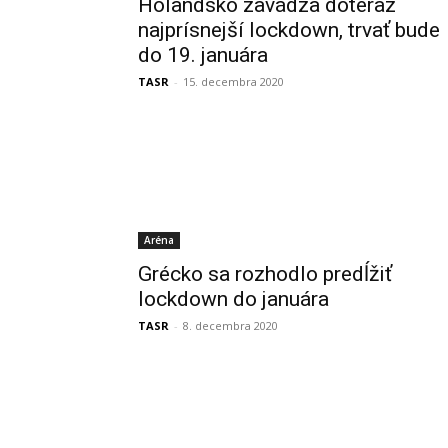
Holandsko zavádza doteraz
najprísnejší lockdown, trvať bude
do 19. januára
TASR
-
15. decembra 2020
Aréna
Grécko sa rozhodlo predĺžiť
lockdown do januára
TASR
-
8. decembra 2020