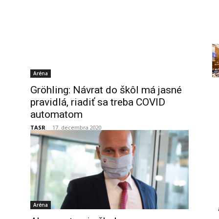
Aréna
Gröhling: Návrat do škôl má jasné
pravidlá, riadiť sa treba COVID
automatom
TASR
-
17. decembra 2020
Aréna