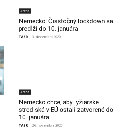
Aréna
Nemecko: Čiastočný lockdown sa
predĺži do 10. januára
TASR
-
3. decembra 2020
Aréna
Nemecko chce, aby lyžiarske
strediská v EÚ ostali zatvorené do
10. januára
TASR
-
26. novembra 2020