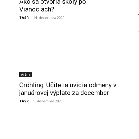
Ako sa otvoria školy po
Vianociach?
TASR
-
14. decembra 2020
Aréna
Gröhling: Učitelia uvidia odmeny v
januárovej výplate za december
TASR
-
5. decembra 2020