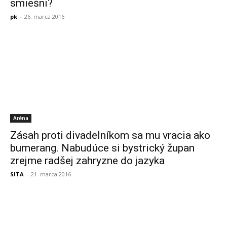
smiešni?
pk
-
26. marca 2016
Aréna
Zásah proti divadelníkom sa mu vracia ako
bumerang. Nabudúce si bystrický župan
zrejme radšej zahryzne do jazyka
SITA
-
21. marca 2016