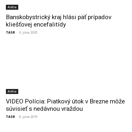
Aréna
Banskobystrický kraj hlási päť prípadov
kliešťovej encefalitídy
TASR
-
6. júna 2020
Aréna
VIDEO Polícia: Piatkový útok v Brezne môže
súvisieť s nedávnou vraždou
TASR
-
8. júna 2019