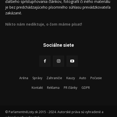
ďalšieho sprístupňovania článkov, fotografií či iného materiálu
je bez predchádzajúceho písomného súhlasu prevádzkovateľa
zakázané.
Nikto nám nediktuje, o čom máme písať!
Sociálne siete
Aréna
Správy
Zahraničie
Kauzy
Auto
Počasie
Kontakt
Reklama
PR články
GDPR
© ParlamentnéListy.sk 2015 - 2024. Autorské práva sú vyhradené a