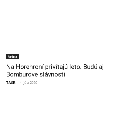
Aréna
Na Horehroní privítajú leto. Budú aj
Bomburove slávnosti
TASR
-
4. júla 2020