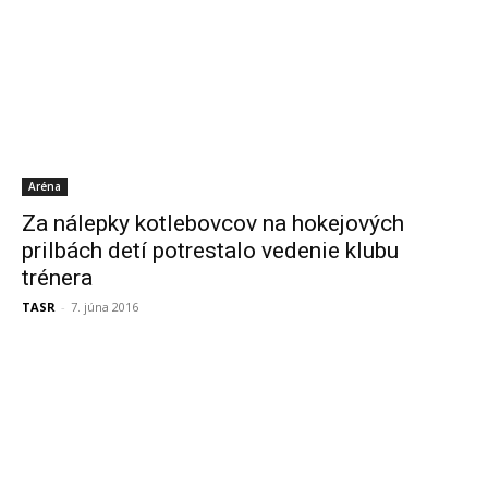
Aréna
Za nálepky kotlebovcov na hokejových
prilbách detí potrestalo vedenie klubu
trénera
TASR
-
7. júna 2016