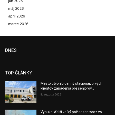
jún 2026
máj 2026
apríl 2026
marec 2026
DNES
TOP ČLÁNKY
Mesto otvorilo denný stacionár, prvých
klientov zariadenia pre seniorov...
8. augusta 2026
Vypukol ďalší veľký požiar, tentoraz vo