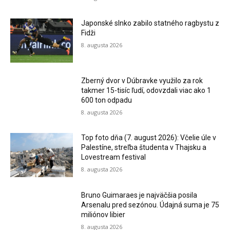
Japonské slnko zabilo statného ragbystu z
Fidži
8. augusta 2026
Zberný dvor v Dúbravke využilo za rok
takmer 15-tisíc ľudí, odovzdali viac ako 1
600 ton odpadu
8. augusta 2026
Top foto dňa (7. august 2026): Včelie úle v
Palestíne, streľba študenta v Thajsku a
Lovestream festival
8. augusta 2026
Bruno Guimaraes je najväčšia posila
Arsenalu pred sezónou. Údajná suma je 75
miliónov libier
8. augusta 2026