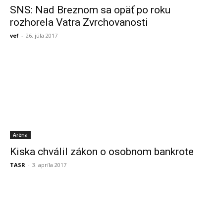
SNS: Nad Breznom sa opäť po roku
rozhorela Vatra Zvrchovanosti
vef
-
26. júla 2017
Aréna
Kiska chválil zákon o osobnom bankrote
TASR
-
3. apríla 2017