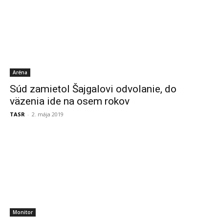
Aréna
Súd zamietol Šajgalovi odvolanie, do
väzenia ide na osem rokov
TASR
-
2. mája 2019
Monitor