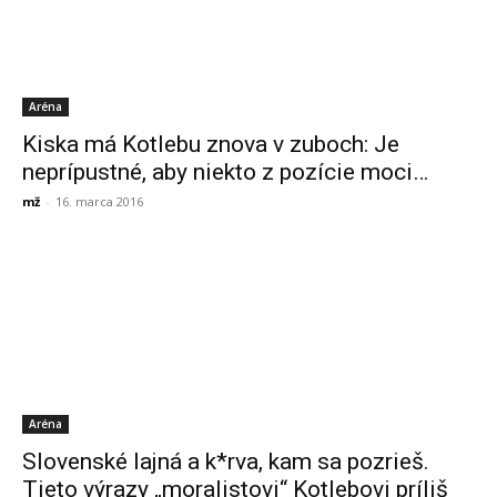
Aréna
Kiska má Kotlebu znova v zuboch: Je
neprípustné, aby niekto z pozície moci…
mž
-
16. marca 2016
Aréna
Slovenské lajná a k*rva, kam sa pozrieš.
Tieto výrazy „moralistovi“ Kotlebovi príliš