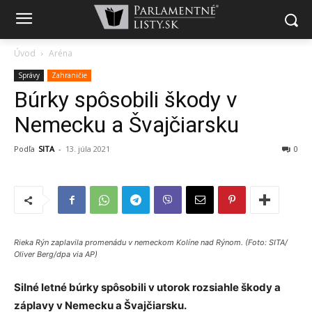
Úvod
Aréna
Správy
Zahraničie
Búrky spôsobili škody v
Nemecku a Švajčiarsku
Podľa
SITA
-
13. júla 2021
0
Rieka Rýn zaplavila promenádu v nemeckom Kolíne nad Rýnom. (Foto: SITA/
Oliver Berg/dpa via AP)
Silné letné búrky spôsobili v utorok rozsiahle škody a
záplavy v Nemecku a Švajčiarsku.