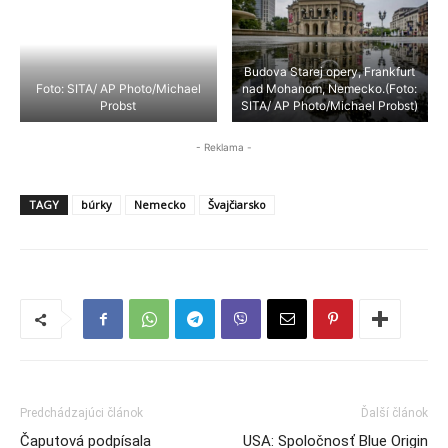
Budova Starej opery, Frankfurt
Foto: SITA/ AP Photo/Michael
nad Mohanom, Nemecko.(Foto:
Probst
SITA/ AP Photo/Michael Probst)
- Reklama -
TAGY
búrky
Nemecko
Švajčiarsko
Predchádzajúci článok
Ďalší článok
Čaputová podpísala
USA: Spoločnosť Blue Origin