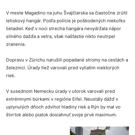
V meste Magadino na juhu Švajčiarska sa čiastočne zrútil
letiskový hangár. Podľa polície je poškodených niekoľko
lietadiel. Keď v noci strecha hangára nevydržala nápor
silného dažďa a vetra, však našťastie nikto neutrpel
zranenia.
Dopravu v Zürichu narušili popadané stromy na cestách a
železnici. Úrady tiež varovali pred vyliatím niektorých
riek.
V susednom Nemecku úrady v utorok varovali pred
extrémnymi búrkami v regióne Eifel. Neustály dážď v
uplynulých dňoch zdvihol hladiny riek a Rýn by mal vo
štvrtok alebo piatok dosiahnuť svoje prvé maximum.