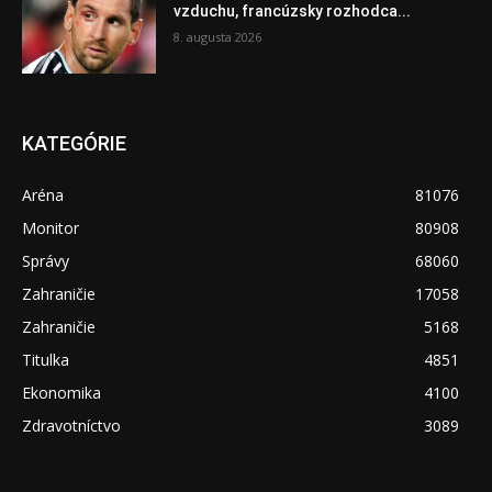
vzduchu, francúzsky rozhodca...
8. augusta 2026
KATEGÓRIE
Aréna
81076
Monitor
80908
Správy
68060
Zahraničie
17058
Zahraničie
5168
Titulka
4851
Ekonomika
4100
Zdravotníctvo
3089