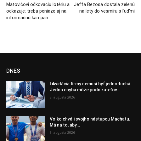
Matovičovi očkovaciu lotériu a
Jeffa Bezosa dostala zelenú
odkazuje: treba peniaze aj na
na lety do vesmíru s ľuďmi
informačnú kampaň
DNES
Likvidácia firmy nemusí byť jednoduchá.
Jedna chyba môže podnikateľov...
8. augusta 2026
Volko chváli svojho nástupcu Machatu.
Má na to, aby...
8. augusta 2026