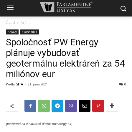
Úvod
Aréna
Správy
Ekonomika
Spoločnosť PW Energy
plánuje vybudovať
geotermálnu elektráreň za 54
miliónov eur
Podľa
SITA
-
21. júna 2021
0
geotermálna elektráreň (Foto: pwenergy.sk)