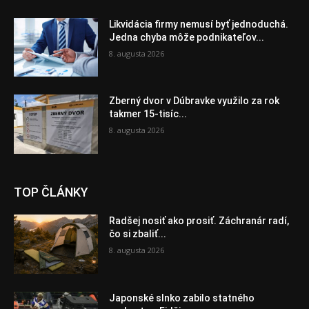
Likvidácia firmy nemusí byť jednoduchá.
Jedna chyba môže podnikateľov...
8. augusta 2026
Zberný dvor v Dúbravke využilo za rok
takmer 15-tisíc...
8. augusta 2026
TOP ČLÁNKY
Radšej nosiť ako prosiť. Záchranár radí,
čo si zbaliť...
8. augusta 2026
Japonské slnko zabilo statného