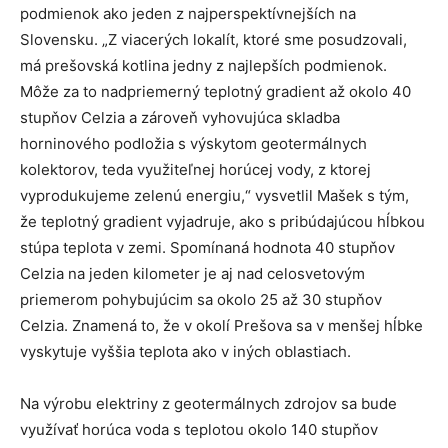
podmienok ako jeden z najperspektívnejších na
Slovensku. „Z viacerých lokalít, ktoré sme posudzovali,
má prešovská kotlina jedny z najlepších podmienok.
Môže za to nadpriemerný teplotný gradient až okolo 40
stupňov Celzia a zároveň vyhovujúca skladba
horninového podložia s výskytom geotermálnych
kolektorov, teda využiteľnej horúcej vody, z ktorej
vyprodukujeme zelenú energiu,“ vysvetlil Mašek s tým,
že teplotný gradient vyjadruje, ako s pribúdajúcou hĺbkou
stúpa teplota v zemi. Spomínaná hodnota 40 stupňov
Celzia na jeden kilometer je aj nad celosvetovým
priemerom pohybujúcim sa okolo 25 až 30 stupňov
Celzia. Znamená to, že v okolí Prešova sa v menšej hĺbke
vyskytuje vyššia teplota ako v iných oblastiach.
Na výrobu elektriny z geotermálnych zdrojov sa bude
využívať horúca voda s teplotou okolo 140 stupňov