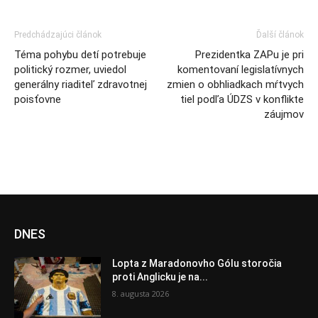
Predchádzajúci článok
Ďalší článok
Téma pohybu detí potrebuje
Prezidentka ZAPu je pri
politický rozmer, uviedol
komentovaní legislatívnych
generálny riaditeľ zdravotnej
zmien o obhliadkach mŕtvych
poisťovne
tiel podľa ÚDZS v konflikte
záujmov
DNES
Lopta z Maradonovho Gólu storočia
proti Anglicku je na...
8. augusta 2026