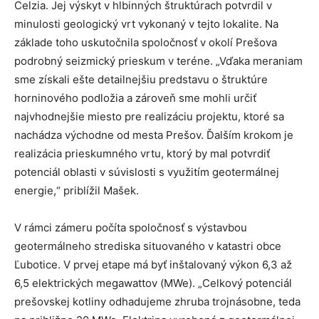
Celzia. Jej výskyt v hlbinných štruktúrach potvrdil v
minulosti geologický vrt vykonaný v tejto lokalite. Na
základe toho uskutočnila spoločnosť v okolí Prešova
podrobný seizmický prieskum v teréne. „Vďaka meraniam
sme získali ešte detailnejšiu predstavu o štruktúre
horninového podložia a zároveň sme mohli určiť
najvhodnejšie miesto pre realizáciu projektu, ktoré sa
nachádza východne od mesta Prešov. Ďalším krokom je
realizácia prieskumného vrtu, ktorý by mal potvrdiť
potenciál oblasti v súvislosti s využitím geotermálnej
energie,“ priblížil Mašek.
V rámci zámeru počíta spoločnosť s výstavbou
geotermálneho strediska situovaného v katastri obce
Ľubotice. V prvej etape má byť inštalovaný výkon 6,3 až
6,5 elektrických megawattov (MWe). „Celkový potenciál
prešovskej kotliny odhadujeme zhruba trojnásobne, teda