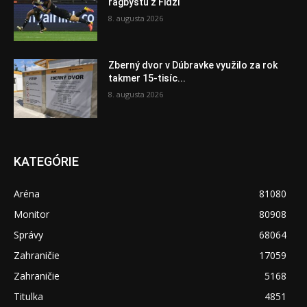
ragbystu z Fidži
8. augusta 2026
Zberný dvor v Dúbravke využilo za rok
takmer 15-tisíc...
8. augusta 2026
KATEGÓRIE
Aréna
81080
Monitor
80908
Správy
68064
Zahraničie
17059
Zahraničie
5168
Titulka
4851