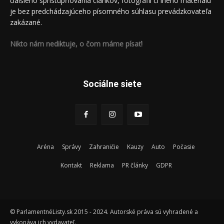
ďalšieho sprístupňovania článkov, fotografií či iného materiálu
je bez predchádzajúceho písomného súhlasu prevádzkovateľa
zakázané.
Nikto nám nediktuje, o čom máme písať!
Sociálne siete
Aréna
Správy
Zahraničie
Kauzy
Auto
Počasie
Kontakt
Reklama
PR články
GDPR
© ParlamentnéListy.sk 2015 - 2024. Autorské práva sú vyhradené a
vykonáva ich vydavateľ.