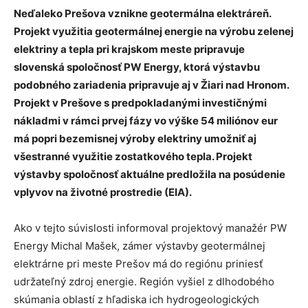
Neďaleko Prešova vznikne geotermálna elektráreň.
Projekt využitia geotermálnej energie na výrobu zelenej
elektriny a tepla pri krajskom meste pripravuje
slovenská spoločnosť PW Energy, ktorá výstavbu
podobného zariadenia pripravuje aj v Žiari nad Hronom.
Projekt v Prešove s predpokladanými investičnými
nákladmi v rámci prvej fázy vo výške 54 miliónov eur
má popri bezemisnej výroby elektriny umožniť aj
všestranné využitie zostatkového tepla. Projekt
výstavby spoločnosť aktuálne predložila na posúdenie
vplyvov na životné prostredie (EIA).
Ako v tejto súvislosti informoval projektový manažér PW
Energy Michal Mašek, zámer výstavby geotermálnej
elektrárne pri meste Prešov má do regiónu priniesť
udržateľný zdroj energie. Región vyšiel z dlhodobého
skúmania oblastí z hľadiska ich hydrogeologických