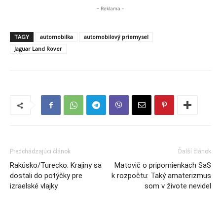
- Reklama -
TAGY
automobilka
automobilový priemysel
Jaguar Land Rover
Predchádzajúci článok
Ďalší článok
Rakúsko/Turecko: Krajiny sa
Matovič o pripomienkach SaS
dostali do potýčky pre
k rozpočtu: Taký amaterizmus
izraelské vlajky
som v živote nevidel