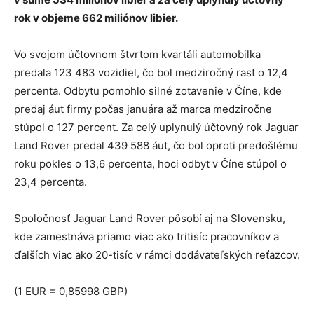
rok v objeme 662 miliónov libier.
Vo svojom účtovnom štvrtom kvartáli automobilka
predala 123 483 vozidiel, čo bol medziročný rast o 12,4
percenta. Odbytu pomohlo silné zotavenie v Číne, kde
predaj áut firmy počas januára až marca medziročne
stúpol o 127 percent. Za celý uplynulý účtovný rok Jaguar
Land Rover predal 439 588 áut, čo bol oproti predošlému
roku pokles o 13,6 percenta, hoci odbyt v Číne stúpol o
23,4 percenta.
Spoločnosť Jaguar Land Rover pôsobí aj na Slovensku,
kde zamestnáva priamo viac ako tritisíc pracovníkov a
ďalších viac ako 20-tisíc v rámci dodávateľských reťazcov.
(1 EUR = 0,85998 GBP)