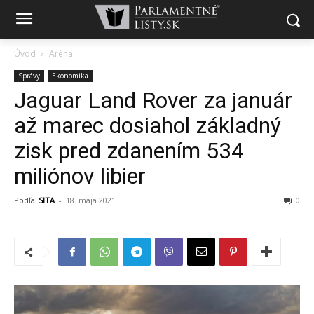
Úvod
Aréna
Správy
Ekonomika
Jaguar Land Rover za január
až marec dosiahol základný
zisk pred zdanením 534
miliónov libier
Podľa
SITA
-
18. mája 2021
0