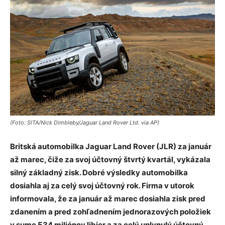
(Foto: SITA/Nick Dimbleby/Jaguar Land Rover Ltd. via AP)
Britská automobilka Jaguar Land Rover (JLR) za január
až marec, čiže za svoj účtovný štvrtý kvartál, vykázala
silný základný zisk. Dobré výsledky automobilka
dosiahla aj za celý svoj účtovný rok. Firma v utorok
informovala, že za január až marec dosiahla zisk pred
zdanením a pred zohľadnením jednorazových položiek
v sume 534 miliónov libier a za celý uplynulý účtovný