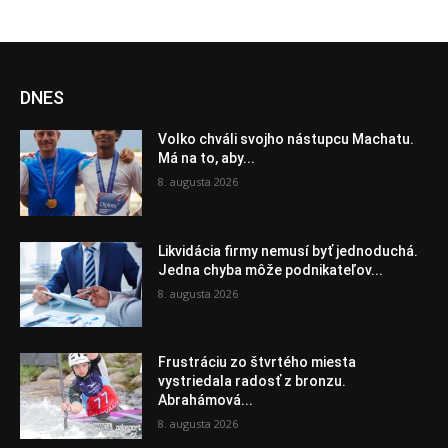
DNES
Volko chváli svojho nástupcu Machatu.
Má na to, aby...
8. augusta 2026
Likvidácia firmy nemusí byť jednoduchá.
Jedna chyba môže podnikateľov...
8. augusta 2026
Frustráciu zo štvrtého miesta
vystriedala radosť z bronzu.
Abrahámová...
8. augusta 2026