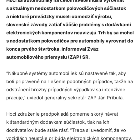
Hoci sa automobilky na celom svete musia vyrovnať
s aktuálnym nedostatkom polovodičových súčiastok
a niektoré prevádzky museli obmedziť výrobu,
slovenské závody zatiaľ väčšie problémy s dodávkami
elektronických komponentov neavizujú. Trh by sa mohol
s nedostatkom polovodičov pre automobily vyrovnať do
konca prvého štvrťroka, informoval Zväz
automobilového priemyslu (ZAP) SR.
“Nákupné systémy automobiliek sú nastavené tak, aby
boli pripravené na riešenie podobných prípadov, takže na
odstránení hrozby prípadných výpadkov sa intenzívne
pracuje,” uviedol generálny sekretár ZAP Ján Pribula.
Hoci združenie predpokladá pomerne skorý návrat
k štandardným dodávkam súčiastok, tlak na ich
dodávateľov bude stále rásť. “Treba si uvedomiť, že vo
vozidlách neustále pribúda elektronických komponentov.