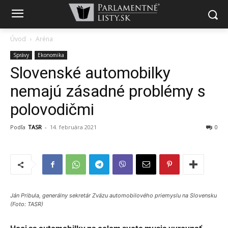
Úvod
Aréna
Správy
Ekonomika
Slovenské automobilky
nemajú zásadné problémy s
polovodičmi
Podľa
TASR
-
14. februára 2021
0
Ján Pribula, generálny sekretár Zväzu automobilového priemyslu na Slovensku
(Foto: TASR)