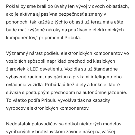
Pokiaľ by sme brali do úvahy len vývoj v dvoch oblastiach,
ako je aktívna aj pasívna bezpečnosť a zmeny v
pohonoch, tak každá z týchto oblastí už teraz má a ešte
bude mať zvýšené nároky na používanie elektronických
komponentov,” pripomenul Pribula.
Významný nárast podielu elektronických komponentov vo
vozidlách spôsobil napríklad prechod od klasických
žiaroviek k LED osvetleniu. Vozidlá sú už štandardne
vybavené rádiom, navigáciou a prvkami inteligentného
ovládania vozidla. Pribúdajú tiež diely a funkcie, ktoré
súvisia s postupným prechodom na autonómne jazdenie.
To všetko podľa Pribulu vyvoláva tlak na kapacity
výrobcov elektronických komponentov.
Nedostatok polovodičov sa dotkol niektorých modelov
vyrábaných v bratislavskom závode našej najväčšej