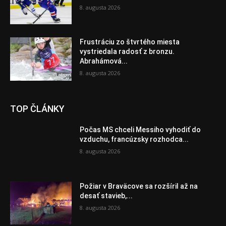
8. augusta 2026
Frustráciu zo štvrtého miesta
vystriedala radosť z bronzu.
Abrahámová...
8. augusta 2026
TOP ČLÁNKY
Počas MS chceli Messiho vyhodiť do
vzduchu, francúzsky rozhodca...
8. augusta 2026
Požiar v Braväcove sa rozšíril až na
desať stavieb,...
8. augusta 2026