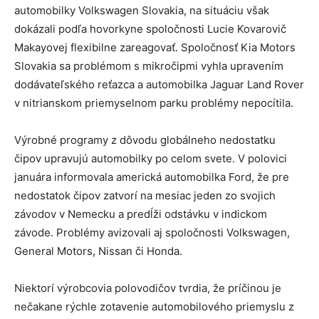
automobilky Volkswagen Slovakia, na situáciu však
dokázali podľa hovorkyne spoločnosti Lucie Kovarovič
Makayovej flexibilne zareagovať. Spoločnosť Kia Motors
Slovakia sa problémom s mikročipmi vyhla upravením
dodávateľského reťazca a automobilka Jaguar Land Rover
v nitrianskom priemyselnom parku problémy nepocítila.
Výrobné programy z dôvodu globálneho nedostatku
čipov upravujú automobilky po celom svete. V polovici
januára informovala americká automobilka Ford, že pre
nedostatok čipov zatvorí na mesiac jeden zo svojich
závodov v Nemecku a predĺži odstávku v indickom
závode. Problémy avizovali aj spoločnosti Volkswagen,
General Motors, Nissan či Honda.
Niektorí výrobcovia polovodičov tvrdia, že príčinou je
nečakane rýchle zotavenie automobilového priemyslu z