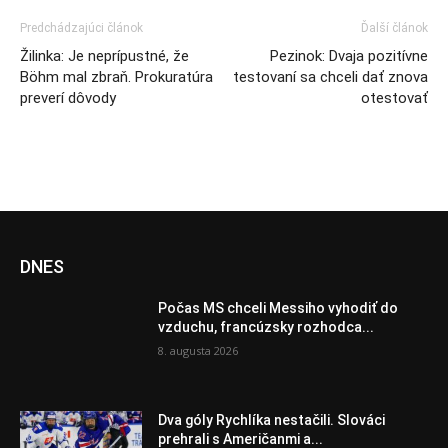
Predchádzajúci článok
Ďalší článok
Žilinka: Je neprípustné, že
Pezinok: Dvaja pozitívne
Böhm mal zbraň. Prokuratúra
testovaní sa chceli dať znova
preverí dôvody
otestovať
DNES
Počas MS chceli Messiho vyhodiť do
vzduchu, francúzsky rozhodca...
8. augusta 2026
Dva góly Rychlíka nestačili. Slováci
prehrali s Američanmi a...