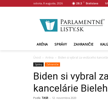
C
sobota, 8 augusta, 2026
M
28.3
Bratislava
ARÉNA
SPRÁVY
ZAHRANIČIE
KAU
Úvod
Aréna
Biden si vybral za vedúceho kancelá
Správy
Zahraničie
Biden si vybral 
kancelárie Biele
Podľa
TASR
-
12. novembra 2020