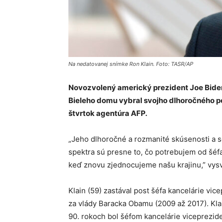
Na nedatovanej snímke Ron Klain. Foto: TASR/AP
Novozvolený americký prezident Joe Biden
Bieleho domu vybral svojho dlhoročného po
štvrtok agentúra AFP.
„Jeho dlhoročné a rozmanité skúsenosti a s
spektra sú presne to, čo potrebujem od šéf
keď znovu zjednocujeme našu krajinu,” vysve
Klain (59) zastával post šéfa kancelárie v
za vlády Baracka Obamu (2009 až 2017). Klai
90. rokoch bol šéfom kancelárie viceprezid