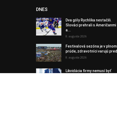
DNES
Dva góly Rychlíka nestačili.
Slováci prehrali s Američanmi
a...
8. augusta 2026
Festivalová sezóna je v plnom
prúde, zdravotníci varujú pred
8. augusta 2026
Likvidácia firmy nemusí byť
jednoduchá. Jedna chyba mô
podnikateľov...
8. augusta 2026