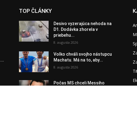
TOP ČLÁNKY
K
Desivo vyzerajúca nehoda na
A
D1. Dodávka zhorela v
M
priebehu...
8. augusta 2026
S
Za
Volko chváli svojho nástupcu
...
Machatu. Má na to, aby...
Za
8. augusta 2026
Ti
E
Počas MS chceli Messiho
že
vyhodiť do vzduchu, francúzsky
Zd
rozhodca...
8. augusta 2026