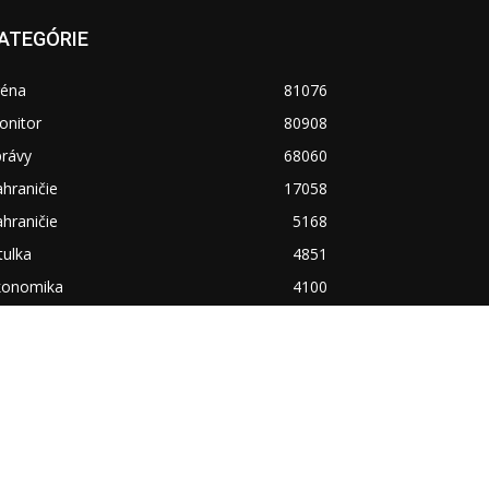
ATEGÓRIE
réna
81076
onitor
80908
právy
68060
hraničie
17058
hraničie
5168
tulka
4851
konomika
4100
ravotníctvo
3089