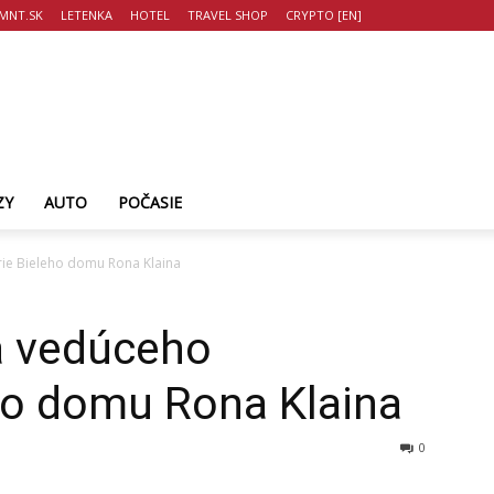
MNT.SK
LETENKA
HOTEL
TRAVEL SHOP
CRYPTO [EN]
ZY
AUTO
POČASIE
rie Bieleho domu Rona Klaina
za vedúceho
ho domu Rona Klaina
0