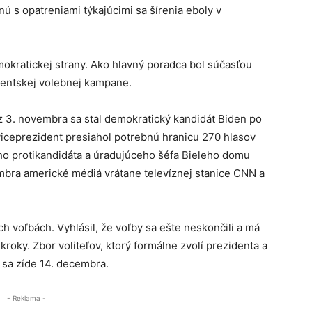
ú s opatreniami týkajúcimi sa šírenia eboly v
okratickej strany. Ako hlavný poradca bol súčasťou
entskej volebnej kampane.
 3. novembra sa stal demokratický kandidát Biden po
ý viceprezident presiahol potrebnú hranicu 270 hlasov
eho protikandidáta a úradujúceho šéfa Bieleho domu
mbra americké médiá vrátane televíznej stanice CNN a
h voľbách. Vyhlásil, že voľby sa ešte neskončili a má
kroky. Zbor voliteľov, ktorý formálne zvolí prezidenta a
 sa zíde 14. decembra.
- Reklama -