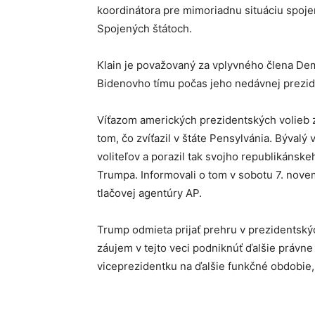
koordinátora pre mimoriadnu situáciu spojen
Spojených štátoch.
Klain je považovaný za vplyvného člena Dem
Bidenovho tímu počas jeho nedávnej prezid
Víťazom amerických prezidentských volieb z
tom, čo zvíťazil v štáte Pensylvánia. Býval
voliteľov a porazil tak svojho republikánsk
Trumpa. Informovali o tom v sobotu 7. nove
tlačovej agentúry AP.
Trump odmieta prijať prehru v prezidentskýc
záujem v tejto veci podniknúť ďalšie právne 
viceprezidentku na ďalšie funkčné obdobie,