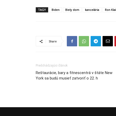
TAGY
Biden
Biely dom
kancelária
Ron Kla
Share
Predchádzajúci článok
Reštaurácie, bary a fitnescentrá v štáte New
York sa budú musieť zatvoriť o 22. h