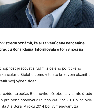
 v stredu oznámil, že si za vedúceho kancelárie
radcu Rona Klaina. Informovala o tom v noci na
chopnosť pracovať s ľuďmi z celého politického
a kancelárie Bieleho domu v tomto krízovom okamihu,
tlil svoj výber Biden.
iceprezidenta počas Bidenovho pôsobenia v tomto úrade
n pre neho pracoval v rokoch 2009 až 2011. V polovici
enta Ala Gora. V roku 2014 bol vymenovaný za