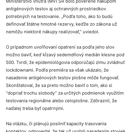
Ministerstvo vnútra (MV) SR bolo poverené nákupom
antigénových testov aj ochranných prostriedkov
potrebných na testovanie. „Podľa toho, ako to budú
definovať štátne hmotné rezervy, keďže zo zákona už
nemôžu niektoré nákupy realizovať,” uviedol.
O prípadnom uvoľňovaní opatrení sa podľa jeho slov
možno baviť, keď kĺzavý sedemdňový medián klesne pod
500. Tvrdí, že epidemiológovia odporúčajú zimu zvládnuť
lockdownami. Podľa premiéra sa však ukázalo, že
nasadenie antigénových testov plošne môže fungovať.
Skonštatoval, že sa preto možno baviť o tom, ako si
“dopriať trochu slobody” za určitých podmienok využitím
testovania regionálne alebo celoplošne. Zdôraznil, že
naďalej treba byť opatrnými.
Na otázku, či plánujú posilniť kapacity trasovania
kontaktov, odpovedal, že tak už urobili nasadením stoviek