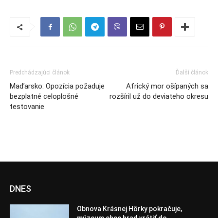
Predchádzajúci článok
Ďalší článok
Maďarsko: Opozícia požaduje
Africký mor ošípaných sa
bezplatné celoplošné
rozšíril už do deviateho okresu
testovanie
DNES
Obnova Krásnej Hôrky pokračuje,