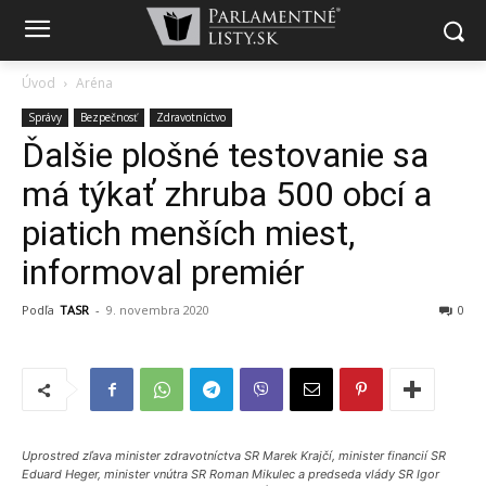
Úvod
Aréna
Správy
Bezpečnosť
Zdravotníctvo
Ďalšie plošné testovanie sa
má týkať zhruba 500 obcí a
piatich menších miest,
informoval premiér
Podľa
TASR
-
9. novembra 2020
0
Uprostred zľava minister zdravotníctva SR Marek Krajčí, minister financií SR
Eduard Heger, minister vnútra SR Roman Mikulec a predseda vlády SR Igor