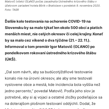
Matovič (všetci OĽaNO) počas zasadnutia Ústredného krízového štábu v
účelovom zariadení hotela Bôrik v Bratislave v pondelok 9. novembra 2020.
Foto: TASR
Ďalšie kolo testovania na ochorenie COVID-19 na
Slovensku by sa malo týkať len okolo 500 obcí a piatich
menších miest, nie celých okresov či celej krajiny. Konať
by sa malo cez víkend o dva týždne (21. – 22. 11.).
Informoval o tom premiér Igor Matovič (OĽANO) po
pondelkovom rokovaní ústredného krízového štábu
(ÚKŠ).
„Dal som návrh, aby sa budúcotýždňové testovanie
konalo nie na úrovni okresov, ale aby sme testovali
vyslovene obce a mestá, kde incidencia bola vyššia než
jedno percento,” povedal Matovič. Podľa jeho slov je
potrebné, aby si aj vojaci a ostatné zložky podieľajúce sa
na doterajšom plošnom testovaní oddýchli. Dodal, že