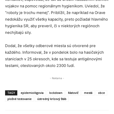
vojakov na pomoc regionálnym hygienikom. Uviedol, že
“roboty je trochu menej”. Priblížil, že napríklad na Orave
nedokážu využiť všetky kapacity, preto požiadal hlavného
hygienika SR, aby preveril, či v niektorých regiónoch
nechýbajú sily.
Dodal, že všetky odberové miesta sú otvorené pre
každého. Informoval, že v pondelok bolo na hasičských
staniciach v 25 okresoch, kde sa testuje antigénovými
testami, otestovaných okolo 2300 ľudí.
- Reklama -
TAGY
epidemiológovia
lockdown
Matovič
mestá
obce
plošné testovanie
ústredný krízový štáb