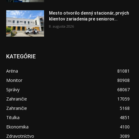
Mesto otvorilo denný stacionár, prvých
klientov zariadenia pre seniorov...
8. augusta 2026
KATEGÓRIE
Aréna
81081
Monitor
80908
Správy
68067
Zahraničie
17059
Zahraničie
5168
Titulka
4851
Ekonomika
4100
Zdravotníctvo
3089