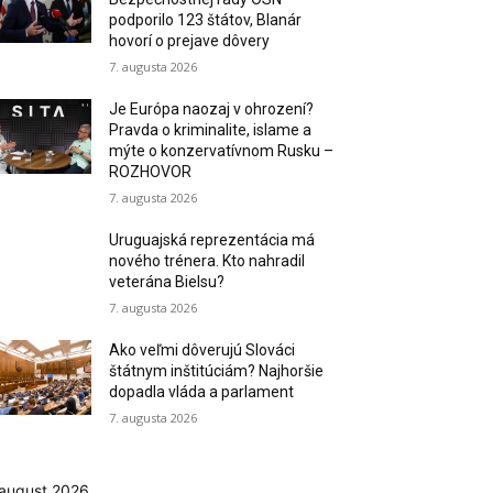
podporilo 123 štátov, Blanár
hovorí o prejave dôvery
7. augusta 2026
Je Európa naozaj v ohrození?
Pravda o kriminalite, islame a
mýte o konzervatívnom Rusku –
ROZHOVOR
7. augusta 2026
Uruguajská reprezentácia má
nového trénera. Kto nahradil
veterána Bielsu?
7. augusta 2026
Ako veľmi dôverujú Slováci
štátnym inštitúciám? Najhoršie
dopadla vláda a parlament
7. augusta 2026
august 2026