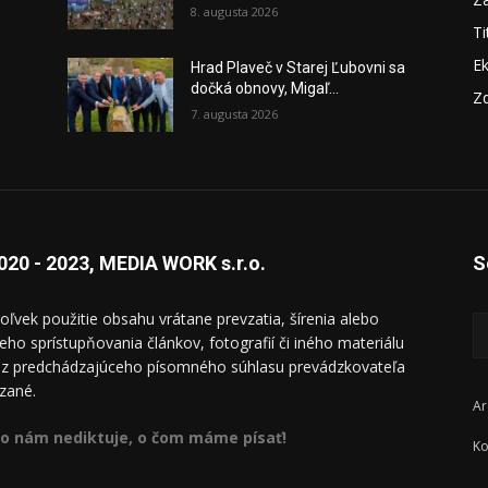
8. augusta 2026
Ti
E
Hrad Plaveč v Starej Ľubovni sa
dočká obnovy, Migaľ...
Zd
7. augusta 2026
020 - 2023, MEDIA WORK s.r.o.
S
oľvek použitie obsahu vrátane prevzatia, šírenia alebo
ieho sprístupňovania článkov, fotografií či iného materiálu
ez predchádzajúceho písomného súhlasu prevádzkovateľa
zané.
Ar
o nám nediktuje, o čom máme písať!
Ko