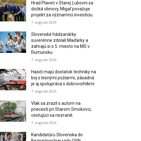
Hrad Plaveč v Starej Ľubovni sa
dočká obnovy, Migaľ považuje
projekt za významnú investíciu
7. augusta 2026
Slovenské hádzanárky
suverénne zdolali Maďarky a
zahrajú si o 5. miesto na MS v
Rumunsku
7. augusta 2026
Hasiči majú dostatok techniky na
boj s lesnými požiarmi, zásadná
je aj spolupráca s dobrovoľníkmi
7. augusta 2026
Vlak sa zrazil s autom na
priecestí pri Starom Smokovci,
cestujúci sa nezranili
7. augusta 2026
Kandidatúru Slovenska do
Bezpečnostnej rady OSN