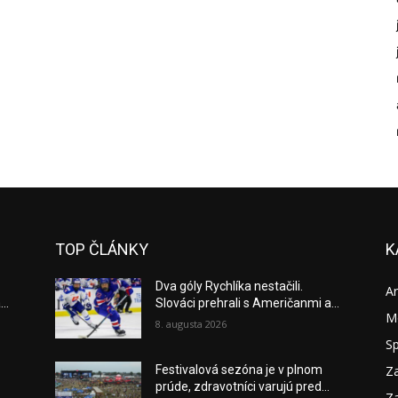
TOP ČLÁNKY
K
Dva góly Rychlíka nestačili.
A
..
Slováci prehrali s Američanmi a...
M
8. augusta 2026
S
Za
Festivalová sezóna je v plnom
prúde, zdravotníci varujú pred...
Za