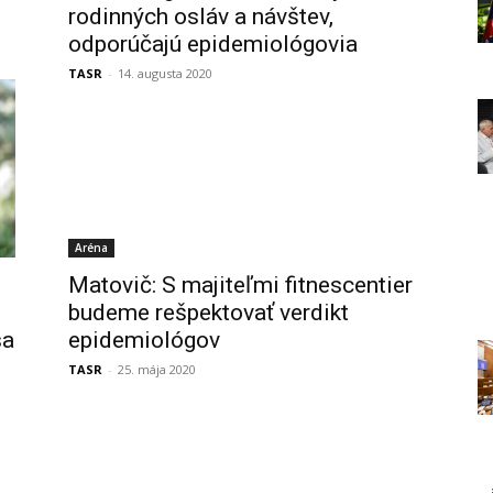
rodinných osláv a návštev,
odporúčajú epidemiológovia
TASR
-
14. augusta 2020
Aréna
Matovič: S majiteľmi fitnescentier
budeme rešpektovať verdikt
sa
epidemiológov
TASR
-
25. mája 2020