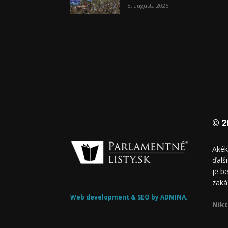
8. augusta 2026
© 2
Akék
ďalš
je b
zaká
Web development & SEO by ADMINA.
Nikt