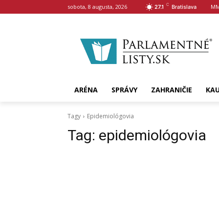
C
sobota, 8 augusta, 2026
MM
27.1
Bratislava
ARÉNA
SPRÁVY
ZAHRANIČIE
KA
Tagy
Epidemiológovia
Tag:
epidemiológovia