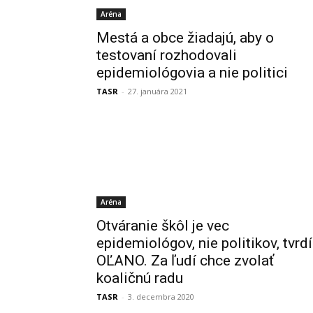
Aréna
Mestá a obce žiadajú, aby o
testovaní rozhodovali
epidemiológovia a nie politici
TASR
-
27. januára 2021
Aréna
Otváranie škôl je vec
epidemiológov, nie politikov, tvrdí
OĽANO. Za ľudí chce zvolať
koaličnú radu
TASR
-
3. decembra 2020