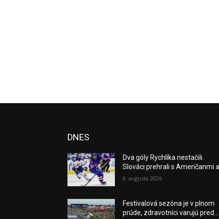
DNES
Dva góly Rychlíka nestačili.
Slováci prehrali s Američanmi a.
8. augusta 2026
Festivalová sezóna je v plnom
prúde, zdravotníci varujú pred...