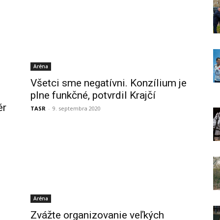
Aréna
Všetci sme negatívni. Konzílium je
plne funkčné, potvrdil Krajčí
ér
TASR
-
9. septembra 2020
Aréna
Zvážte organizovanie veľkých