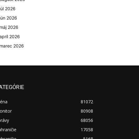
júl 2026
jún 2026
máj 2026
apríl 2026
marec 2026
ATEGÓRIE
réna
81072
onitor
80908
právy
68056
hraničie
17058
hraničie
5168