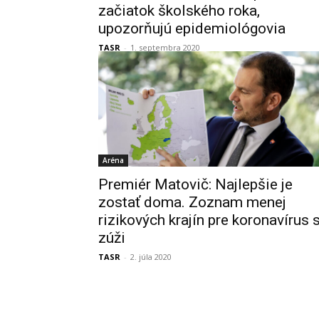
začiatok školského roka,
upozorňujú epidemiológovia
TASR
-
1. septembra 2020
Aréna
Premiér Matovič: Najlepšie je
zostať doma. Zoznam menej
rizikových krajín pre koronavírus 
zúži
TASR
-
2. júla 2020