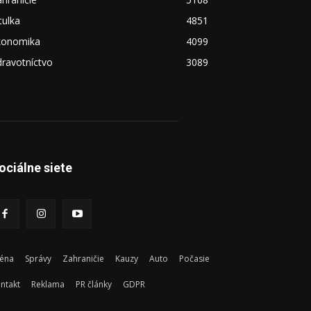
tulka
4851
konomika
4099
ravotníctvo
3089
ociálne siete
éna
Správy
Zahraničie
Kauzy
Auto
Počasie
ntakt
Reklama
PR články
GDPR