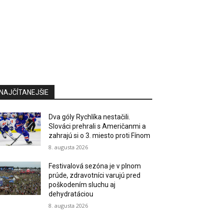
NAJČÍTANEJŠIE
Dva góly Rychlíka nestačili.
Slováci prehrali s Američanmi a
zahrajú si o 3. miesto proti Fínom
8. augusta 2026
Festivalová sezóna je v plnom
prúde, zdravotníci varujú pred
poškodením sluchu aj
dehydratáciou
8. augusta 2026