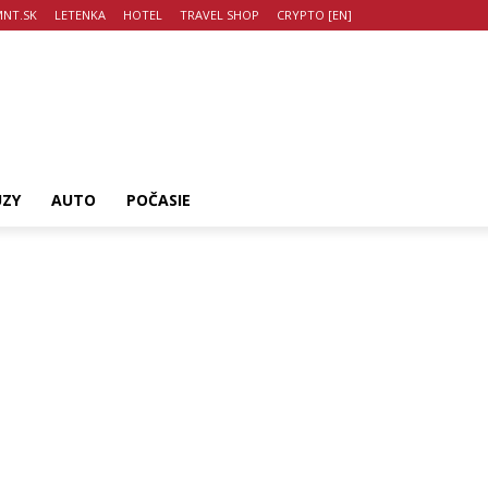
NT.SK
LETENKA
HOTEL
TRAVEL SHOP
CRYPTO [EN]
UZY
AUTO
POČASIE