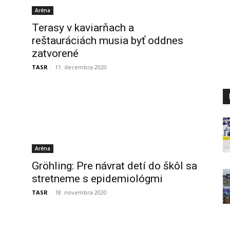
Aréna
Terasy v kaviarňach a
reštauráciách musia byť oddnes
zatvorené
TASR
-
11. decembra 2020
Aréna
Gröhling: Pre návrat detí do škôl sa
stretneme s epidemiológmi
TASR
-
18. novembra 2020