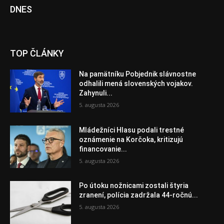
DNES
TOP ČLÁNKY
Na pamätníku Pobjednik slávnostne
odhalili mená slovenských vojakov.
Zahynuli...
5. augusta 2026
Mládežníci Hlasu podali trestné
oznámenie na Korčoka, kritizujú
financovanie...
5. augusta 2026
Po útoku nožnicami zostali štyria
zranení, polícia zadržala 44-ročnú...
5. augusta 2026