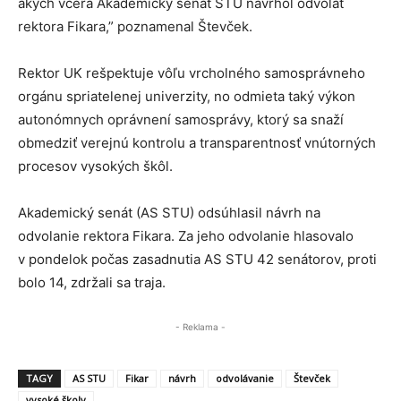
akých včera Akademický senát STU navrhol odvolať
rektora Fikara,” poznamenal Števček.
Rektor UK rešpektuje vôľu vrcholného samosprávneho
orgánu spriatelenej univerzity, no odmieta taký výkon
autonómnych oprávnení samosprávy, ktorý sa snaží
obmedziť verejnú kontrolu a transparentnosť vnútorných
procesov vysokých škôl.
Akademický senát (AS STU) odsúhlasil návrh na
odvolanie rektora Fikara. Za jeho odvolanie hlasovalo
v pondelok počas zasadnutia AS STU 42 senátorov, proti
bolo 14, zdržali sa traja.
- Reklama -
TAGY
AS STU
Fikar
návrh
odvolávanie
Števček
vysoké školy