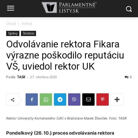
Úvod
Aréna
Správy
Školstvo
Odvolávanie rektora Fikara
výrazne poškodilo reputáciu
VŠ, uviedol rektor UK
Podľa
TASR
-
27. októbra 2020
0
Rektor Univerzity Komenského (UK) v Bratislave Marek Števček. Foto: TASR
Pondelkový (26. 10.) proces odvolávania rektora