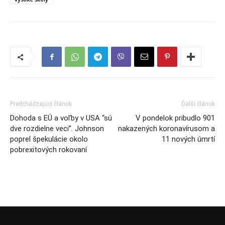
Predchádzajúci článok
Ďalší článok
Dohoda s EÚ a voľby v USA “sú
V pondelok pribudlo 901
dve rozdielne veci”. Johnson
nakazených koronavírusom a
poprel špekulácie okolo
11 nových úmrtí
pobrexitových rokovaní