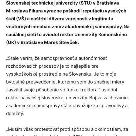
Slovenskej technickej univerzity (STU) v Bratislava
Miroslava Fikara výrazne poškodil reputáciu vysokých
škôl (VŠ) a naštrbil dôveru verejnosti v legitimitu
vnútorných mechanizmov akademickej samosprávy. Na
sociálnej sieti to uviedol rektor Univerzity Komenského
(UK) v Bratislave Marek Števček.
„Stále verím, že samosprávnosť a autonómnosť
rozhodovacích procesov je to najlepšie pre
vysokoškolské prostredie na Slovensku. Je to moje
bytostné presvedčenie, ktorému som do značnej miery
zasvätil svoje pôsobenie vo funkcii rektora,” uviedol
rektor najväčšej slovenskej univerzity. Boj za zachovanie
akademickej samosprávy stále považuje za spravodlivý a
dôležitý.
„Musím však protestovať proti spôsobu a okolnostiam, za