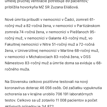
umelej pľúcnej ventilácie potrebuje 89 pacientov,”
priblížila hovorkyňa MZ SR Zuzana Eliášová.
Nové úmrtia pribudli v nemocnici v Čadci, zomreli 61-
ročný muž a 82-ročná žena, v nemocnici v Partizánskom
zomrela 74-ročná žena, v nemocnici v Piešťanoch 95-
ročný muž, v nemocnici v Galante 43-ročný muž, vo
Fakultnej nemocnici v Nitre 51-ročný muž a 72-ročná
žena, v Univerzitnej nemocnici v Martine 68-ročný muž,
v nemocnici v Michalovciach 83-ročná žena, v DSS
Námestovo 83-ročný muž a úmrtie doma sa eviduje u 68-
ročného muža.
Na Slovensku celkovo pozitívne testovali na nový
koronavírus doteraz 46 056 osôb. Od začiatku vypuknutia
ochorenia sa v krajine urobilo 706 191 laboratórnych
testov. Celkovo sa už zotavilo 11 008 pacientov a počet
aktívnych prípadov je 34 872.