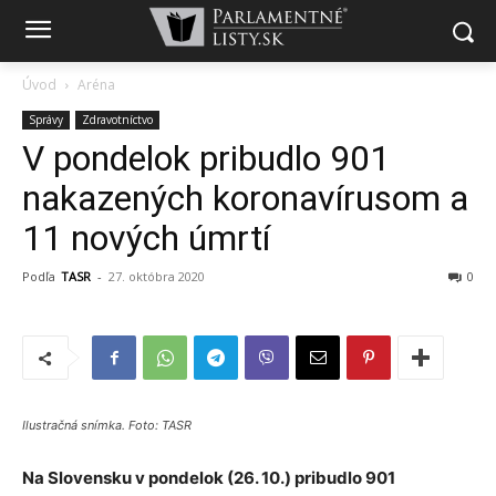
Úvod
Aréna
Správy
Zdravotníctvo
V pondelok pribudlo 901
nakazených koronavírusom a
11 nových úmrtí
Podľa
TASR
-
27. októbra 2020
0
Ilustračná snímka. Foto: TASR
Na Slovensku v pondelok (26. 10.) pribudlo 901