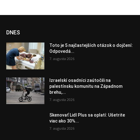
DNES
Toto je 5 najčastejších otázok o dojčení:
Odpovedá...
7. augusta 2026
Izraelskí osadníci zaútočili na
palestínsku komunitu na Západnom
brehu,...
7. augusta 2026
Skenovať Lidl Plus sa oplatí: Ušetrite
viac ako 30%...
7. augusta 2026