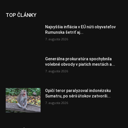
TOP ČLÁNKY
Najvyššia inflácia v EÚ núti obyvateľov
Rumunska šetriť aj...
7. augusta 2026
Generálna prokuratúra spochybnila
volebné obvody v piatich mestách a...
7. augusta 2026
Opičí teror paralyzoval indonézsku
Sumatru, po sérii útokov zatvorili...
7. augusta 2026