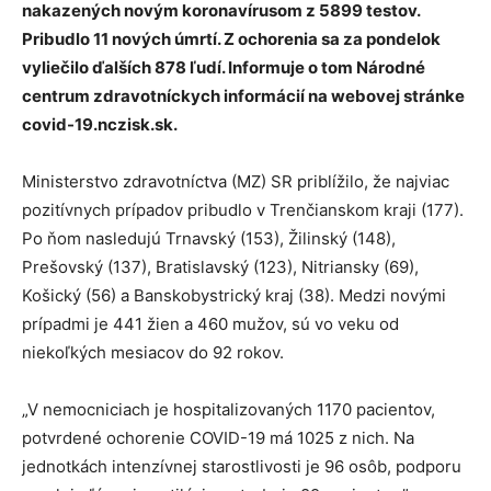
nakazených novým koronavírusom z 5899 testov.
Pribudlo 11 nových úmrtí. Z ochorenia sa za pondelok
vyliečilo ďalších 878 ľudí. Informuje o tom Národné
centrum zdravotníckych informácií na webovej stránke
covid-19.nczisk.sk.
Ministerstvo zdravotníctva (MZ) SR priblížilo, že najviac
pozitívnych prípadov pribudlo v Trenčianskom kraji (177).
Po ňom nasledujú Trnavský (153), Žilinský (148),
Prešovský (137), Bratislavský (123), Nitriansky (69),
Košický (56) a Banskobystrický kraj (38). Medzi novými
prípadmi je 441 žien a 460 mužov, sú vo veku od
niekoľkých mesiacov do 92 rokov.
„V nemocniciach je hospitalizovaných 1170 pacientov,
potvrdené ochorenie COVID-19 má 1025 z nich. Na
jednotkách intenzívnej starostlivosti je 96 osôb, podporu