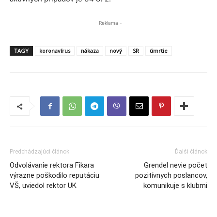
- Reklama -
TAGY
koronavírus
nákaza
nový
SR
úmrtie
Predchádzajúci článok
Ďalší článok
Odvolávanie rektora Fikara
Grendel nevie počet
výrazne poškodilo reputáciu
pozitívnych poslancov,
VŠ, uviedol rektor UK
komunikuje s klubmi