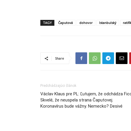
TAGY
Čaputová
dohovor
Istanbulský
ratifi
Share
Predchádzajúci článok
Václav Klaus pre PL: Ľutujem, že odchádza Fic
Skvelé, že neuspela strana Čaputovej.
Koronavírus bude vážny. Nemecko? Desivé