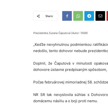
Share
Prezidentka Zuzana Čaputová (Autor: TASR)
„Keďže nevyhnutnou podmienkou ratifikáci
nedošlo, tento dohovor nebude prezidentkou r
Doplnil, že Čaputová v minulosti opakov
dohovore ústavne predpísaným spôsobom, b
Počas februárovej mimoriadnej 58. schôdze 
NR SR tak nevyslovila súhlas s Dohovor
domácemu násiliu a o boji proti nemu.