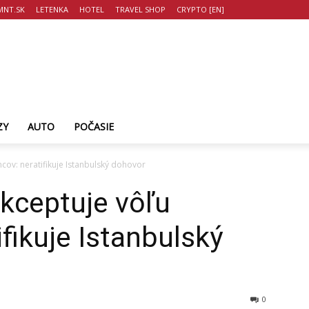
NT.SK
LETENKA
HOTEL
TRAVEL SHOP
CRYPTO [EN]
ZY
AUTO
POČASIE
cov: neratifikuje Istanbulský dohovor
kceptuje vôľu
fikuje Istanbulský
0