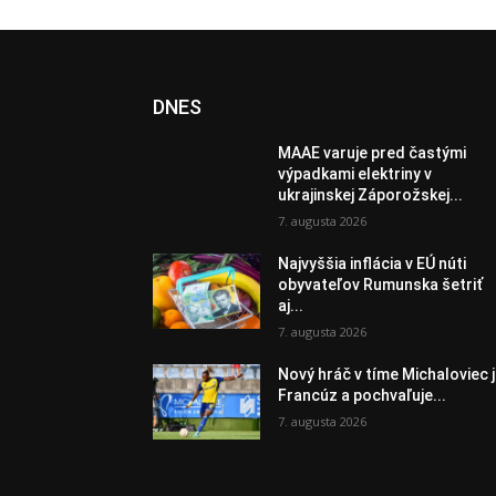
DNES
MAAE varuje pred častými
výpadkami elektriny v
ukrajinskej Záporožskej...
7. augusta 2026
Najvyššia inflácia v EÚ núti
obyvateľov Rumunska šetriť
aj...
7. augusta 2026
Nový hráč v tíme Michaloviec 
Francúz a pochvaľuje...
7. augusta 2026