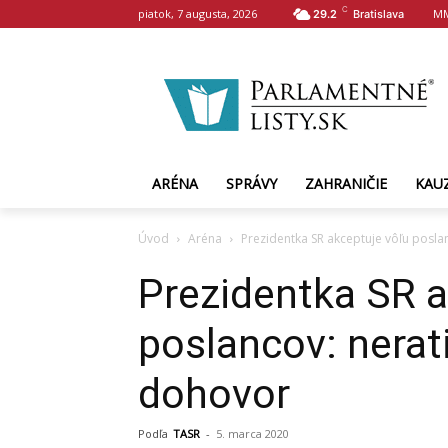
C
piatok, 7 augusta, 2026
MM
29.2
Bratislava
ARÉNA
SPRÁVY
ZAHRANIČIE
KAU
Úvod
Aréna
Prezidentka SR akceptuje vôľu poslan
Prezidentka SR a
poslancov: nerati
dohovor
Podľa
TASR
-
5. marca 2020