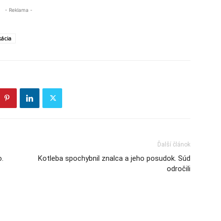
- Reklama -
kácia
Ďalší článok
o.
Kotleba spochybnil znalca a jeho posudok. Súd
odročili