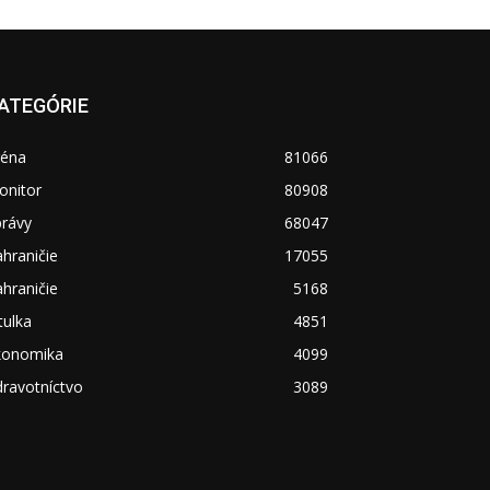
ATEGÓRIE
réna
81066
onitor
80908
právy
68047
hraničie
17055
hraničie
5168
tulka
4851
konomika
4099
ravotníctvo
3089