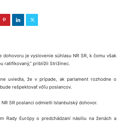
e dohovoru je vyslovenie súhlasu NR SR, k čomu však
atifikovaný,” priblížil Strižinec.
ane uviedla, že v prípade, ak parlament rozhodne o
ude rešpektovať vôľu poslancov.
NR SR poslanci odmietli Istanbulský dohovor.
om Rady Európy o predchádzaní násiliu na ženách a