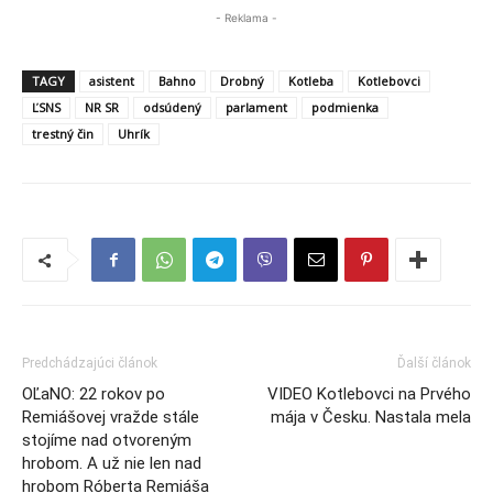
- Reklama -
TAGY
asistent
Bahno
Drobný
Kotleba
Kotlebovci
ĽSNS
NR SR
odsúdený
parlament
podmienka
trestný čin
Uhrík
Predchádzajúci článok
Ďalší článok
OĽaNO: 22 rokov po
VIDEO Kotlebovci na Prvého
Remiášovej vražde stále
mája v Česku. Nastala mela
stojíme nad otvoreným
hrobom. A už nie len nad
hrobom Róberta Remiáša