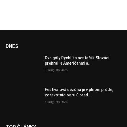
DNES
Dva góly Rychlíka nestačili. Slováci
prehrali s Američanmi a...
8. augusta 2026
Festivalová sezóna je v plnom prúde,
zdravotníci varujú pred...
8. augusta 2026
TOP ČLÁNKY