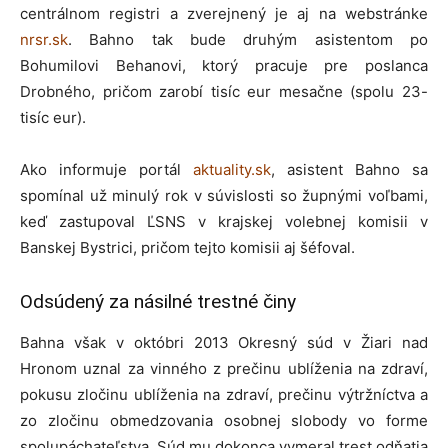
centrálnom registri a zverejnený je aj na webstránke
nrsr.sk
. Bahno tak bude druhým asistentom po
Bohumilovi Behanovi, ktorý pracuje pre poslanca
Drobného, pričom zarobí tisíc eur mesačne (spolu 23-
tisíc eur).
Ako informuje portál
aktuality.sk
, asistent Bahno sa
spomínal už minulý rok v súvislosti so župnými voľbami,
keď zastupoval ĽSNS v krajskej volebnej komisii v
Banskej Bystrici, pričom tejto komisii aj šéfoval.
Odsúdený za násilné trestné činy
Bahna však v októbri 2013 Okresný súd v Žiari nad
Hronom uznal za vinného z prečinu ublíženia na zdraví,
pokusu zločinu ublíženia na zdraví, prečinu výtržníctva a
zo zločinu obmedzovania osobnej slobody vo forme
spolupáchateľstva. Súd mu dokonca vymeral trest odňatia