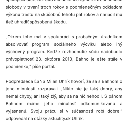
slobody v trvaní troch rokov s podmienečným odkladom
výkonu trestu na skúšobnú lehotu päť rokov a nariadil mu
tiež uhradiť spôsobenú škodu.
„Okrem toho mal v spolupráci s probačným úradníkom
absolvovať program sociálneho výcviku alebo iný
výchovný program. Keďže rozhodnutie súdu nadobudlo
právoplatnosť 23. októbra 2013, Bahno je ešte stále v
podmienke,“ píše portál.
Podpredseda ĽSNS Milan Uhrík hovorí, že sa s Bahnom o
jeho minulosti rozprávali. „Nikto nie je taký dobrý, aby
nemal chyby, ani taký zlý, aby sa na nič nehodil. S pánom
Bahnom máme jeho minulosť odkomunikovanú a
vyjasnenú. Svoju prácu si v súčasnosti robí dobre,“
odpovedal na otázky aktuality.sk Uhrík.