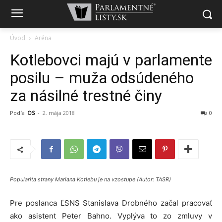
Úvod
Aréna
Kotlebovci majú v parlamente
posilu – muža odsúdeného
za násilné trestné činy
Podľa
OS
-
2. mája 2018
0
Popularita strany Mariana Kotlebu je na vzostupe (Autor: TASR)
Pre poslanca ĽSNS Stanislava Drobného začal pracovať
ako asistent Peter Bahno. Vyplýva to zo zmluvy v