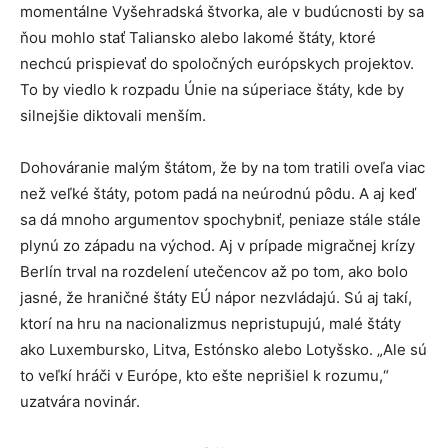
momentálne Vyšehradská štvorka, ale v budúcnosti by sa
ňou mohlo stať Taliansko alebo lakomé štáty, ktoré
nechcú prispievať do spoločných európskych projektov.
To by viedlo k rozpadu Únie na súperiace štáty, kde by
silnejšie diktovali menším.
Dohováranie malým štátom, že by na tom tratili oveľa viac
než veľké štáty, potom padá na neúrodnú pôdu. A aj keď
sa dá mnoho argumentov spochybniť, peniaze stále stále
plynú zo západu na východ. Aj v prípade migračnej krízy
Berlín trval na rozdelení utečencov až po tom, ako bolo
jasné, že hraničné štáty EÚ nápor nezvládajú. Sú aj takí,
ktorí na hru na nacionalizmus nepristupujú, malé štáty
ako Luxembursko, Litva, Estónsko alebo Lotyšsko. „Ale sú
to veľkí hráči v Európe, kto ešte neprišiel k rozumu,“
uzatvára novinár.