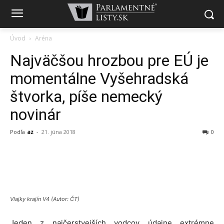
Úvod
Aréna
Najväčšou hrozbou pre EÚ je
momentálne Vyšehradská
štvorka, píše nemecký
novinár
Podľa
az
-
21. júna 2018
0
Vlajky krajín V4 (Autor: ČT)
Jeden z najčerstvejších vodcov údajne extrémne