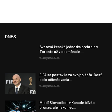
DNES
Svetová ženská jednotka prehrala v
Toronte už v osemfinále....
9. augusta 2026
FIFA sa postavila za svojho šéfa. Dosť
bolo očierňovania...
9. augusta 2026
Mladí Slováci boli v Kanade blízko
bronzu, ale nakoniec...