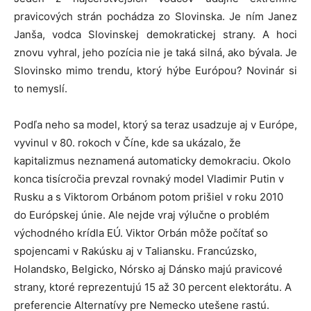
pravicových strán pochádza zo Slovinska. Je ním Janez
Janša, vodca Slovinskej demokratickej strany. A hoci
znovu vyhral, jeho pozícia nie je taká silná, ako bývala. Je
Slovinsko mimo trendu, ktorý hýbe Európou? Novinár si
to nemyslí.
Podľa neho sa model, ktorý sa teraz usadzuje aj v Európe,
vyvinul v 80. rokoch v Číne, kde sa ukázalo, že
kapitalizmus neznamená automaticky demokraciu. Okolo
konca tisícročia prevzal rovnaký model Vladimir Putin v
Rusku a s Viktorom Orbánom potom prišiel v roku 2010
do Európskej únie. Ale nejde vraj výlučne o problém
východného krídla EÚ. Viktor Orbán môže počítať so
spojencami v Rakúsku aj v Taliansku. Francúzsko,
Holandsko, Belgicko, Nórsko aj Dánsko majú pravicové
strany, ktoré reprezentujú 15 až 30 percent elektorátu. A
preferencie Alternatívy pre Nemecko utešene rastú.