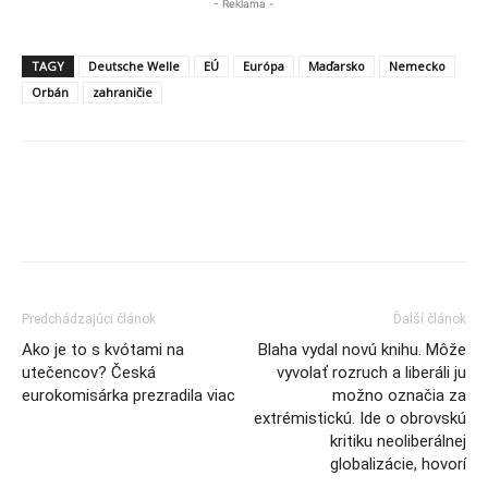
- Reklama -
TAGY
Deutsche Welle
EÚ
Európa
Maďarsko
Nemecko
Orbán
zahraničie
Predchádzajúci článok
Ďalší článok
Ako je to s kvótami na
Blaha vydal novú knihu. Môže
utečencov? Česká
vyvolať rozruch a liberáli ju
eurokomisárka prezradila viac
možno označia za
extrémistickú. Ide o obrovskú
kritiku neoliberálnej
globalizácie, hovorí