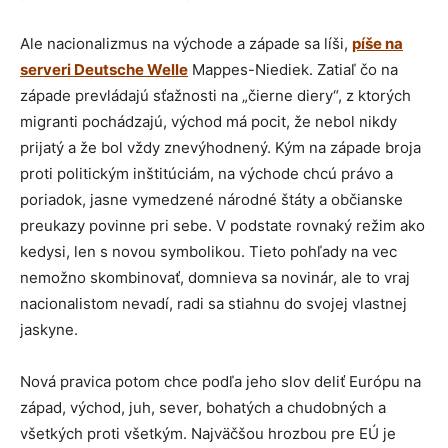
Ale nacionalizmus na východe a západe sa líši,
píše na
serveri Deutsche Welle
Mappes-Niediek. Zatiaľ čo na
západe prevládajú sťažnosti na „čierne diery“, z ktorých
migranti pochádzajú, východ má pocit, že nebol nikdy
prijatý a že bol vždy znevýhodnený. Kým na západe broja
proti politickým inštitúciám, na východe chcú právo a
poriadok, jasne vymedzené národné štáty a občianske
preukazy povinne pri sebe. V podstate rovnaký režim ako
kedysi, len s novou symbolikou. Tieto pohľady na vec
nemožno skombinovať, domnieva sa novinár, ale to vraj
nacionalistom nevadí, radi sa stiahnu do svojej vlastnej
jaskyne.
Nová pravica potom chce podľa jeho slov deliť Európu na
západ, východ, juh, sever, bohatých a chudobných a
všetkých proti všetkým. Najväčšou hrozbou pre EÚ je