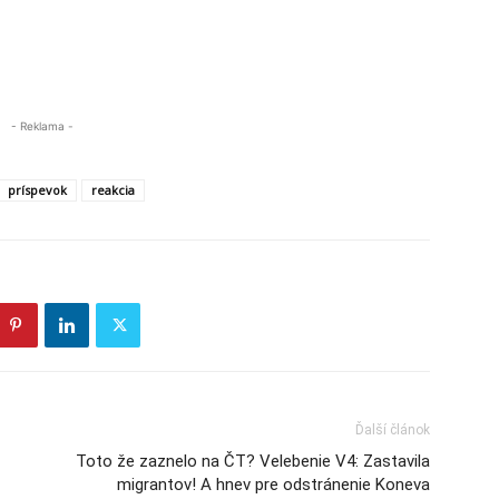
- Reklama -
príspevok
reakcia
Ďalší článok
Toto že zaznelo na ČT? Velebenie V4: Zastavila
migrantov! A hnev pre odstránenie Koneva