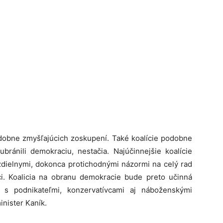
odobne zmyšľajúcich zoskupení. Také koalície podobne
ubránili demokraciu, nestačia. Najúčinnejšie koalície
ozdielnymi, dokonca protichodnými názormi na celý rad
níci. Koalicia na obranu demokracie bude preto učinná
i s podnikateľmi, konzervatívcami aj náboženskými
inister Kaník.