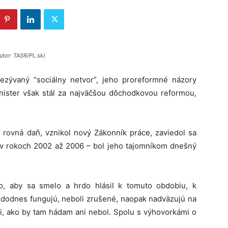
utor: TASR/PL.sk)
rezývaný “sociálny netvor”, jeho proreformné názory
ister však stál za najväčšou dôchodkovou reformou,
 rovná daň, vznikol nový Zákonník práce, zaviedol sa
 v rokoch 2002 až 2006 – bol jeho tajomníkom dnešný
o, aby sa smelo a hrdo hlásil k tomuto obdobiu, k
e dodnes fungujú, neboli zrušené, naopak nadväzujú na
ri, ako by tam hádam ani nebol. Spolu s výhovorkámi o