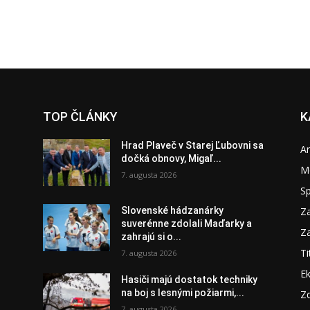
TOP ČLÁNKY
K
Hrad Plaveč v Starej Ľubovni sa
A
dočká obnovy, Migaľ...
M
7. augusta 2026
S
Za
Slovenské hádzanárky
suverénne zdolali Maďarky a
Za
zahrajú si o...
Ti
7. augusta 2026
E
Hasiči majú dostatok techniky
na boj s lesnými požiarmi,...
Zd
7. augusta 2026