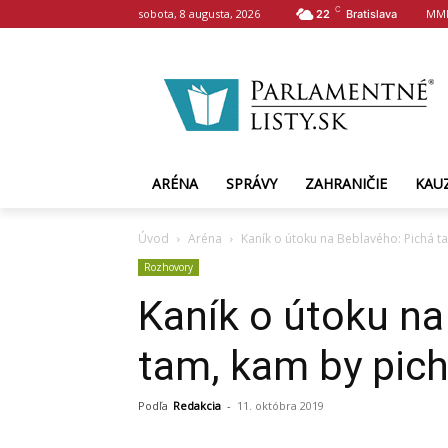
C
sobota, 8 augusta, 2026
MMN
22
Bratislava
ARÉNA
SPRÁVY
ZAHRANIČIE
KAU
Úvod
Aréna
Kaník o útoku na Beblavého: Pichá t
Rozhovory
Kaník o útoku na
tam, kam by pic
Podľa
Redakcia
-
11. októbra 2019