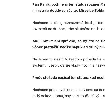
Pán Kaník, poďme si ten status rozmeniť 
ministra a dotklo sa vás, že Miroslav Bebl
Nechcem to ďalej rozmazávať, hoci je ten
rozmeniť na drobné, lebo skutočne nechcem ď
Ale – rozumiem správne, že vy ste na ti
vôbec pretlačiť, keďže napríklad druhý pil
Nechcem to riešiť. V každom prípade tie 
systému. Všetky ďalšie vlády, hoci ma nazýval
Prečo ste teda napísal ten status, keď nec
Nechcem prispievať k tomu, aby sme sa tu na
malý odkaz k tomu, aby sa Miro
(Beblavý – p