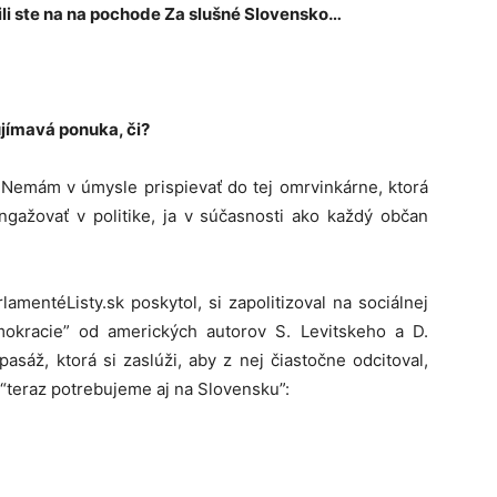
ili ste na na pochode Za slušné Slovensko…
ujímavá ponuka, či?
 Nemám v úmysle prispievať do tej omrvinkárne, ktorá
ngažovať v politike, ja v súčasnosti ako každý občan
amentéListy.sk poskytol, si zapolitizoval na sociálnej
okracie” od amerických autorov S. Levitskeho a D.
 pasáž, ktorá si zaslúži, aby z nej čiastočne odcitoval,
 “teraz potrebujeme aj na Slovensku”: