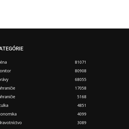
ATEGÓRIE
réna
81071
onitor
80908
právy
68055
hraničie
17058
hraničie
5168
tulka
4851
konomika
4099
ravotníctvo
3089