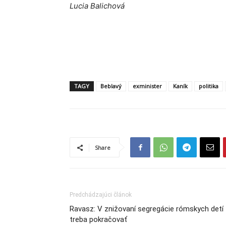
Lucia Balichová
TAGY
Beblavý
exminister
Kaník
politika
Share
Predchádzajúci článok
Ravasz: V znižovaní segregácie rómskych detí
treba pokračovať