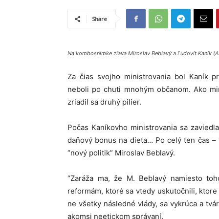
Share
Na kombosnímke zľava Miroslav Beblavý a Ľudovít Kaník (A
Za čias svojho ministrovania bol Kaník p
neboli po chuti mnohým občanom. Ako min
zriadil sa druhý pilier.
Počas Kaníkovho ministrovania sa zaviedla
daňový bonus na dieťa… Po celý ten čas –
“nový politik” Miroslav Beblavý.
“Zaráža ma, že M. Beblavý namiesto toh
reformám, ktoré sa vtedy uskutočnili, ktor
ne všetky následné vlády, sa vykrúca a tvá
akomsi neetickom správaní.