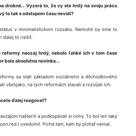
na drobné… Vyzerá to, že vy ste hrdý na svoju prácu
avý to tak s odstupom času nevidí?
 status v minimalistickom rozsahu. Nemohli by sme to
alej to riešiť.
e reformy naozaj hrdý, nebolo ľahké ich v tom čase
ier bola absolútna novinka…
reformy sa stali základom sociálneho a dôchodkového
i všelijako, na tých reformách stavali a rozvíjali ich.
hcete ďalej reagovať?
vzájom hašterili a podkopávali si nohy. To bol len taký
ozn.red.)
uvedomil. Pichá tam, kam by pichať nemal.