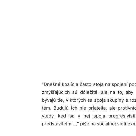
“Dnešné koalície často stoja na spojení p
zmýšľajúcich sú dôležité, ale na to, aby 
bývajú tie, v ktorých sa spoja skupiny s r
tém. Budujú ich nie priatelia, ale protiv
vtedy, keď sa v nej spoja progresivist
predstavitelmi…,” píše na sociálnej sieti exm