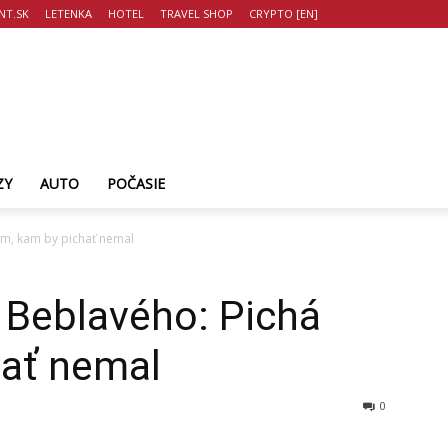
T.SK
LETENKA
HOTEL
TRAVEL SHOP
CRYPTO [EN]
ZY
AUTO
POČASIE
am, kam by pichať nemal
 Beblavého: Pichá
hať nemal
0