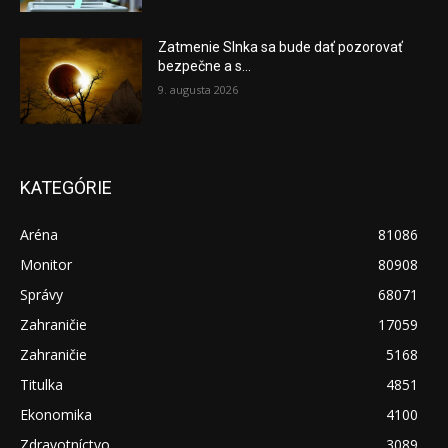
Zatmenie Slnka sa bude dať pozorovať
bezpečne a s...
9. augusta 2026
KATEGÓRIE
Aréna
81086
Monitor
80908
Správy
68071
Zahraničie
17059
Zahraničie
5168
Titulka
4851
Ekonomika
4100
Zdravotníctvo
3089