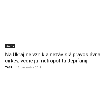
Aréna
Na Ukrajine vznikla nezávislá pravoslávna
cirkev, vedie ju metropolita Jepifanij
TASR
-
15. decembra 2018