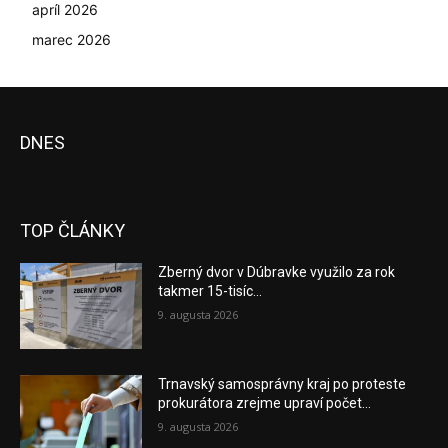
apríl 2026
marec 2026
DNES
TOP ČLÁNKY
Zberný dvor v Dúbravke využilo za rok
takmer 15-tisíc...
9. augusta 2026
Trnavský samosprávny kraj po proteste
prokurátora zrejme upraví počet...
9. augusta 2026