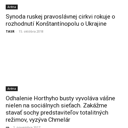
Aréna
Synoda ruskej pravoslávnej cirkvi rokuje o
rozhodnutí Konštantínopolu o Ukrajine
TASR
-
15. októbra 2018
Aréna
Odhalenie Horthyho busty vyvoláva vášne
nielen na sociálnych sieťach. Zakážme
stavať sochy predstaviteľov totalitných
režimov, vyzýva Chmelár
rp
-
2. novembra 2017