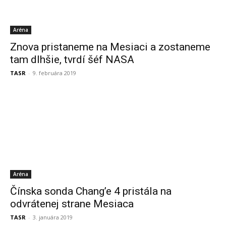
Aréna
Znova pristaneme na Mesiaci a zostaneme
tam dlhšie, tvrdí šéf NASA
TASR
-
9. februára 2019
Aréna
Čínska sonda Chang’e 4 pristála na
odvrátenej strane Mesiaca
TASR
-
3. januára 2019