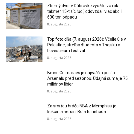
Zberný dvor v Dúbravke využilo za rok
takmer 15-tisíc ľudí, odovzdali viac ako 1
600 ton odpadu
8. augusta 2026
Top foto dňa (7. august 2026): Včelie úle v
Palestíne, streľba študenta v Thajsku a
Lovestream festival
8. augusta 2026
Bruno Guimaraes je najväčšia posila
Arsenalu pred sezónou. Údajná suma je 75
miliónov libier
8. augusta 2026
Za smrťou hráča NBA z Memphisu je
kokaín a heroín. Bola to nehoda
8. augusta 2026