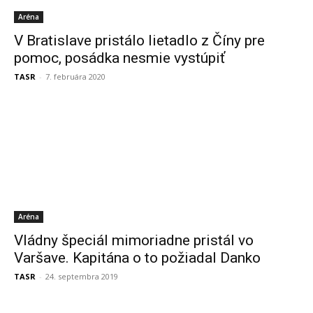
Aréna
V Bratislave pristálo lietadlo z Číny pre
pomoc, posádka nesmie vystúpiť
TASR
-
7. februára 2020
Aréna
Vládny špeciál mimoriadne pristál vo
Varšave. Kapitána o to požiadal Danko
TASR
-
24. septembra 2019