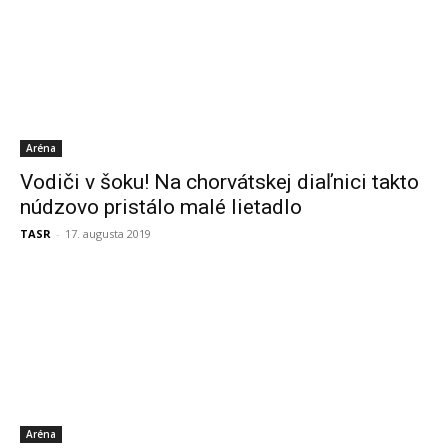
Aréna
Vodiči v šoku! Na chorvátskej diaľnici takto
núdzovo pristálo malé lietadlo
TASR
-
17. augusta 2019
Aréna