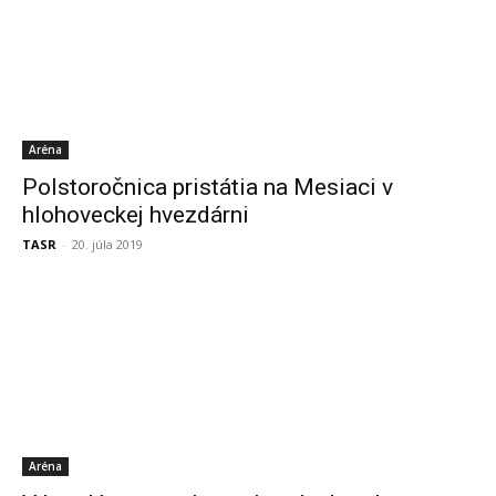
Aréna
Polstoročnica pristátia na Mesiaci v
hlohoveckej hvezdárni
TASR
-
20. júla 2019
Aréna