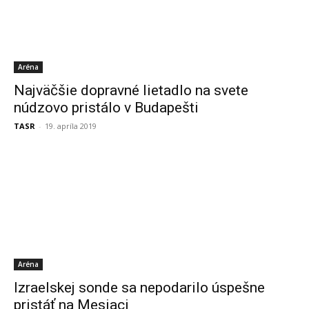
Aréna
Najväčšie dopravné lietadlo na svete
núdzovo pristálo v Budapešti
TASR
-
19. apríla 2019
Aréna
Izraelskej sonde sa nepodarilo úspešne
pristáť na Mesiaci