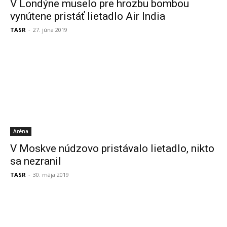
V Londýne muselo pre hrozbu bombou
vynútene pristáť lietadlo Air India
TASR
-
27. júna 2019
Aréna
V Moskve núdzovo pristávalo lietadlo, nikto
sa nezranil
TASR
-
30. mája 2019