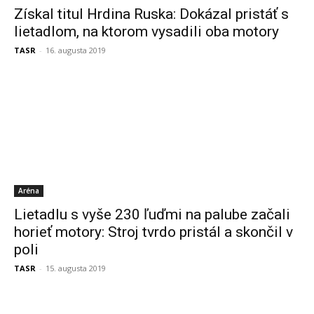
Získal titul Hrdina Ruska: Dokázal pristáť s
lietadlom, na ktorom vysadili oba motory
TASR
-
16. augusta 2019
Aréna
Lietadlu s vyše 230 ľuďmi na palube začali
horieť motory: Stroj tvrdo pristál a skončil v
poli
TASR
-
15. augusta 2019