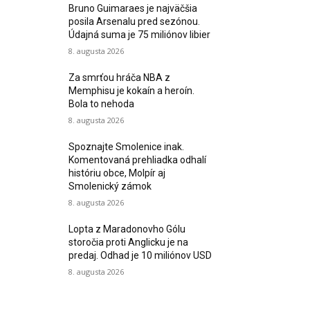
Bruno Guimaraes je najväčšia
posila Arsenalu pred sezónou.
Údajná suma je 75 miliónov libier
8. augusta 2026
Za smrťou hráča NBA z
Memphisu je kokaín a heroín.
Bola to nehoda
8. augusta 2026
Spoznajte Smolenice inak.
Komentovaná prehliadka odhalí
históriu obce, Molpír aj
Smolenický zámok
8. augusta 2026
Lopta z Maradonovho Gólu
storočia proti Anglicku je na
predaj. Odhad je 10 miliónov USD
8. augusta 2026