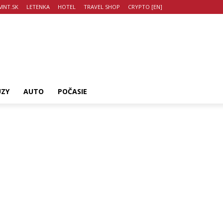
MNT.SK
LETENKA
HOTEL
TRAVEL SHOP
CRYPTO [EN]
UZY
AUTO
POČASIE