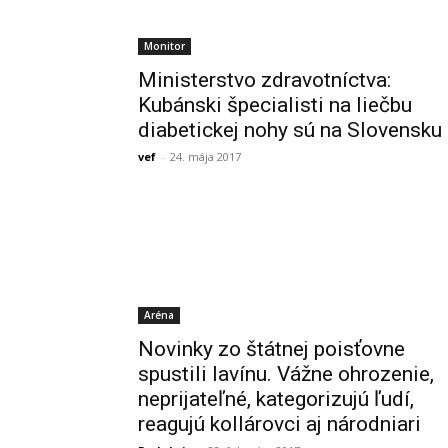
Monitor
Ministerstvo zdravotníctva:
Kubánski špecialisti na liečbu
diabetickej nohy sú na Slovensku
vef
-
24. mája 2017
Aréna
Novinky zo štátnej poisťovne
spustili lavínu. Vážne ohrozenie,
neprijateľné, kategorizujú ľudí,
reagujú kollárovci aj národniari