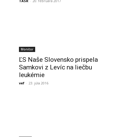
TASR
-
20. februára 2017
Monitor
ĽS Naše Slovensko prispela
Samkovi z Levíc na liečbu
leukémie
vef
-
23. júla 2016