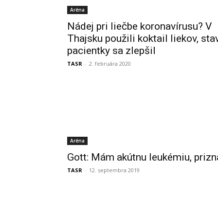
Aréna
Nádej pri liečbe koronavírusu? V
Thajsku použili koktail liekov, sta
pacientky sa zlepšil
TASR
-
2. februára 2020
Aréna
Gott: Mám akútnu leukémiu, prizn
TASR
-
12. septembra 2019