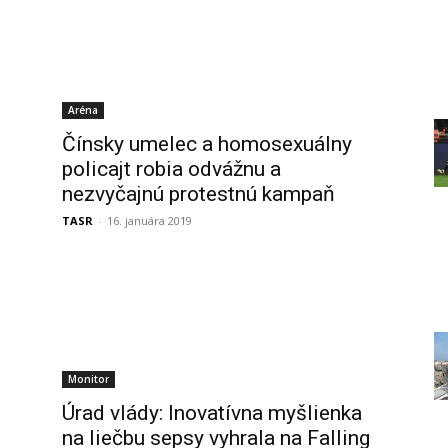
Aréna
Čínsky umelec a homosexuálny
policajt robia odvážnu a
nezvyčajnú protestnú kampaň
TASR
-
16. januára 2019
Monitor
Úrad vlády: Inovatívna myšlienka
na liečbu sepsy vyhrala na Falling