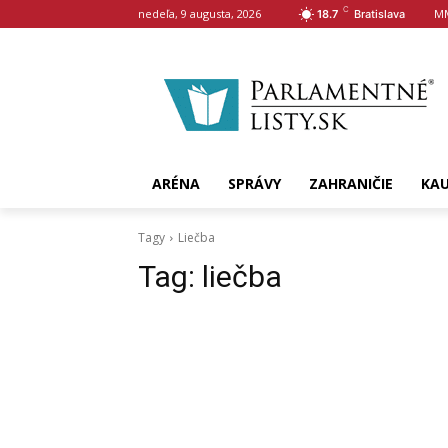
C
nedeľa, 9 augusta, 2026
M
18.7
Bratislava
ARÉNA
SPRÁVY
ZAHRANIČIE
KA
Tagy
Liečba
Tag:
liečba