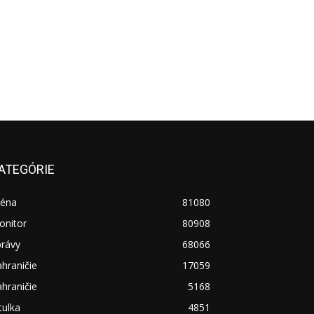
ATEGÓRIE
réna
81080
onitor
80908
právy
68066
hraničie
17059
hraničie
5168
tulka
4851