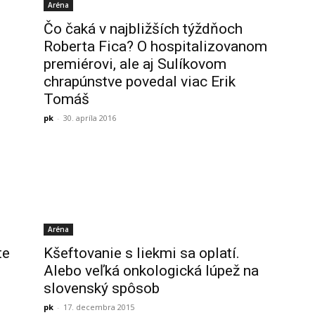
Aréna
Čo čaká v najbližších týždňoch
Roberta Fica? O hospitalizovanom
premiérovi, ale aj Sulíkovom
chrapúnstve povedal viac Erik
Tomáš
pk
-
30. apríla 2016
Aréna
te
Kšeftovanie s liekmi sa oplatí.
Alebo veľká onkologická lúpež na
slovenský spôsob
pk
-
17. decembra 2015