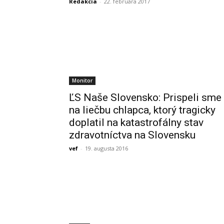
Redakcia
-
22. februára 2017
Monitor
ĽS Naše Slovensko: Prispeli sme
na liečbu chlapca, ktorý tragicky
doplatil na katastrofálny stav
zdravotníctva na Slovensku
vef
-
19. augusta 2016