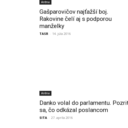
Aréna
Gašparovičov najťažší boj.
Rakovine čelí aj s podporou
manželky
TASR
-
14. júla 2016
Aréna
Danko volal do parlamentu. Pozri
sa, čo odkázal poslancom
SITA
-
27. apríla 2016