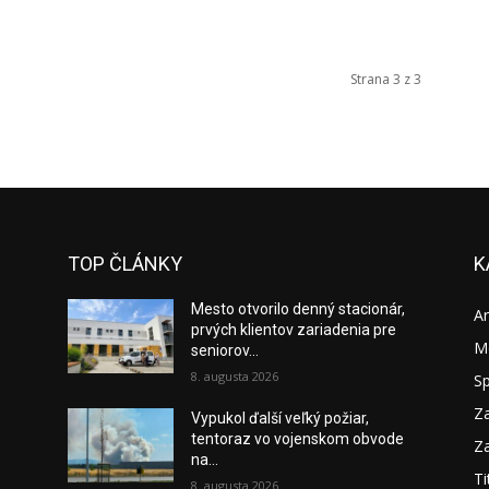
Strana 3 z 3
TOP ČLÁNKY
K
Mesto otvorilo denný stacionár,
A
prvých klientov zariadenia pre
M
seniorov...
8. augusta 2026
S
Za
Vypukol ďalší veľký požiar,
tentoraz vo vojenskom obvode
Za
na...
Ti
8. augusta 2026