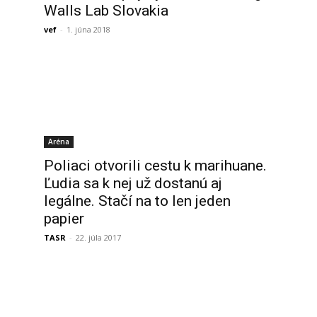
Walls Lab Slovakia
vef
-
1. júna 2018
Aréna
Poliaci otvorili cestu k marihuane.
Ľudia sa k nej už dostanú aj
legálne. Stačí na to len jeden
papier
TASR
-
22. júla 2017