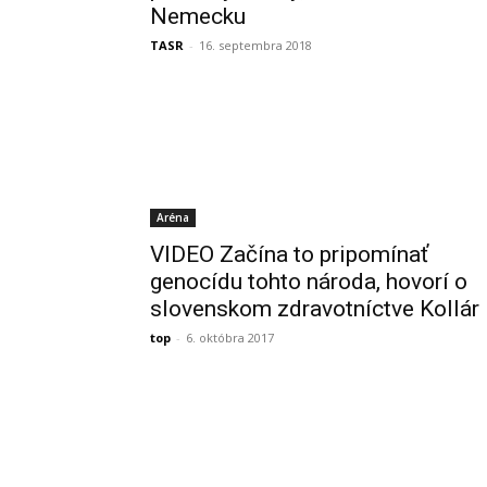
Nemecku
TASR
-
16. septembra 2018
Aréna
VIDEO Začína to pripomínať
genocídu tohto národa, hovorí o
slovenskom zdravotníctve Kollár
top
-
6. októbra 2017