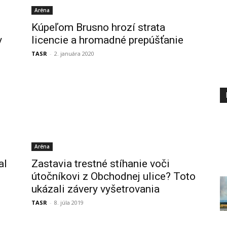
Aréna
Kúpeľom Brusno hrozí strata
v
licencie a hromadné prepúšťanie
TASR
-
2. januára 2020
Aréna
al
Zastavia trestné stíhanie voči
útočníkovi z Obchodnej ulice? Toto
ukázali závery vyšetrovania
TASR
-
8. júla 2019