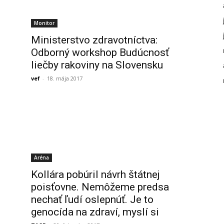
Monitor
Ministerstvo zdravotníctva:
Odborný workshop Budúcnosť
liečby rakoviny na Slovensku
vef
-
18. mája 2017
Aréna
Kollára pobúril návrh štátnej
poisťovne. Nemôžeme predsa
nechať ľudí oslepnúť. Je to
genocída na zdraví, myslí si