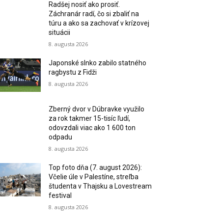
Radšej nosiť ako prosiť.
Záchranár radí, čo si zbaliť na
túru a ako sa zachovať v krízovej
situácii
8. augusta 2026
Japonské slnko zabilo statného
ragbystu z Fidži
8. augusta 2026
Zberný dvor v Dúbravke využilo
za rok takmer 15-tisíc ľudí,
odovzdali viac ako 1 600 ton
odpadu
8. augusta 2026
Top foto dňa (7. august 2026):
Včelie úle v Palestíne, streľba
študenta v Thajsku a Lovestream
festival
8. augusta 2026