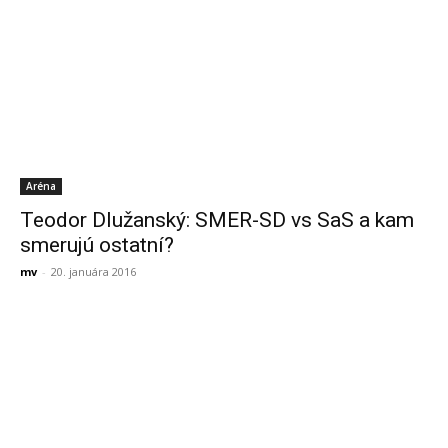
Aréna
Teodor Dlužanský: SMER-SD vs SaS a kam
smerujú ostatní?
mv
-
20. januára 2016