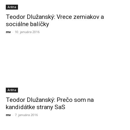
Aréna
Teodor Dlužanský: Vrece zemiakov a
sociálne balíčky
mv
-
10. januára 2016
Aréna
Teodor Dlužanský: Prečo som na
kandidátke strany SaS
mv
-
7. januára 2016