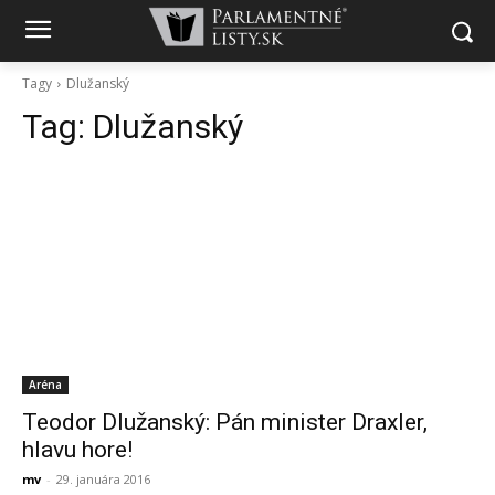
Tagy
Dlužanský
Tag:
Dlužanský
Aréna
Teodor Dlužanský: Pán minister Draxler,
hlavu hore!
mv
-
29. januára 2016