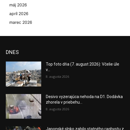
máj 2026
apríl 2026
marec 2026
DNES
Top foto dňa (7. august 2026): Včelie úle
v...
8. augusta 2026
Desivo vyzerajúca nehoda na D1. Dodávka
zhorela v priebehu...
8. augusta 2026
Japonské slnko zabilo statného ragbystu z