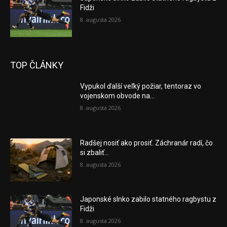
Fidži
8. augusta 2026
TOP ČLÁNKY
Vypukol ďalší veľký požiar, tentoraz vo
vojenskom obvode na...
8. augusta 2026
Radšej nosiť ako prosiť. Záchranár radí, čo
si zbaliť...
8. augusta 2026
Japonské slnko zabilo statného ragbystu z
Fidži
8. augusta 2026