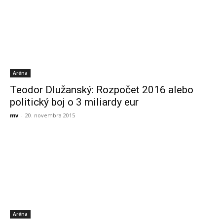
Aréna
Teodor Dlužanský: Rozpočet 2016 alebo
politický boj o 3 miliardy eur
mv
-
20. novembra 2015
Aréna