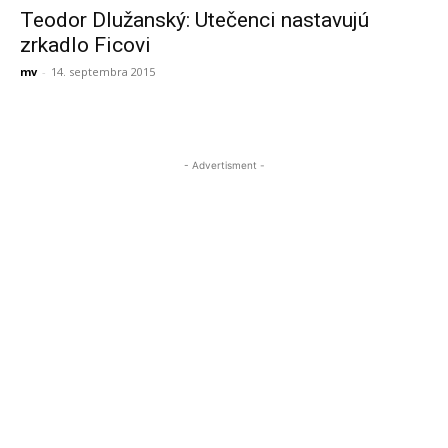
Teodor Dlužanský: Utečenci nastavujú
zrkadlo Ficovi
mv
-
14. septembra 2015
- Advertisment -