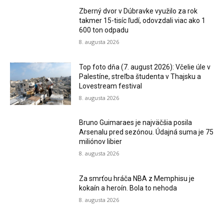
Zberný dvor v Dúbravke využilo za rok
takmer 15-tisíc ľudí, odovzdali viac ako 1
600 ton odpadu
8. augusta 2026
Top foto dňa (7. august 2026): Včelie úle v
Palestíne, streľba študenta v Thajsku a
Lovestream festival
8. augusta 2026
Bruno Guimaraes je najväčšia posila
Arsenalu pred sezónou. Údajná suma je 75
miliónov libier
8. augusta 2026
Za smrťou hráča NBA z Memphisu je
kokaín a heroín. Bola to nehoda
8. augusta 2026