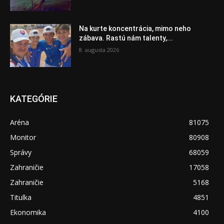
Na kurte koncentrácia, mimo neho
zábava. Rastú nám talenty,...
8. augusta 2026
KATEGÓRIE
Aréna
81075
Monitor
80908
Správy
68059
Zahraničie
17058
Zahraničie
5168
Titulka
4851
Ekonomika
4100