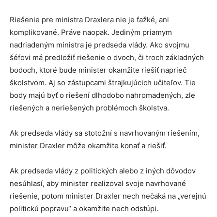
Riešenie pre ministra Draxlera nie je ťažké, ani
komplikované. Práve naopak. Jediným priamym
nadriadeným ministra je predseda vlády. Ako svojmu
šéfovi má predložiť riešenie o dvoch, či troch základných
bodoch, ktoré bude minister okamžite riešiť naprieč
školstvom. Aj so zástupcami štrajkujúcich učiteľov. Tie
body majú byť o riešení dlhodobo nahromadených, zle
riešených a neriešených problémoch školstva.
Ak predseda vlády sa stotožní s navrhovaným riešením,
minister Draxler môže okamžite konať a riešiť.
Ak predseda vlády z politických alebo z iných dôvodov
nesúhlasí, aby minister realizoval svoje navrhované
riešenie, potom minister Draxler nech nečaká na „verejnú
politickú popravu“ a okamžite nech odstúpi.