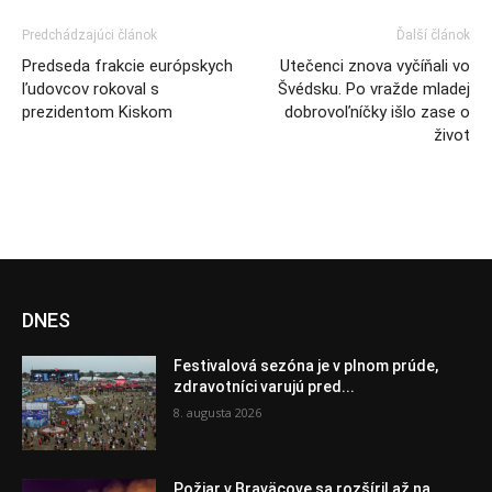
Predchádzajúci článok
Ďalší článok
Predseda frakcie európskych
Utečenci znova vyčíňali vo
ľudovcov rokoval s
Švédsku. Po vražde mladej
prezidentom Kiskom
dobrovoľníčky išlo zase o
život
DNES
Festivalová sezóna je v plnom prúde,
zdravotníci varujú pred...
8. augusta 2026
Požiar v Braväcove sa rozšíril až na