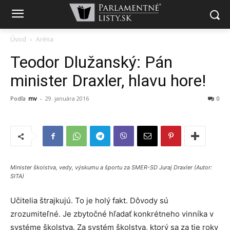
Úvod
Aréna
Teodor Dlužanský: Pán
minister Draxler, hlavu hore!
Podľa
mv
-
29. januára 2016
0
Minister školstva, vedy, výskumu a športu za SMER-SD Juraj Draxler (Autor:
SITA)
Učitelia štrajkujú. To je holý fakt. Dôvody sú
zrozumiteľné. Je zbytočné hľadať konkrétneho vinníka v
systéme školstva. Za systém školstva, ktorý sa za tie roky