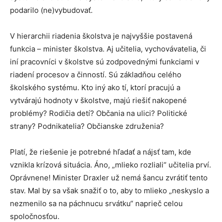
podarilo (ne)vybudovať.
V hierarchii riadenia školstva je najvyššie postavená
funkcia – minister školstva. Aj učitelia, vychovávatelia, či
iní pracovníci v školstve sú zodpovednými funkciami v
riadení procesov a činností. Sú základňou celého
školského systému. Kto iný ako tí, ktorí pracujú a
vytvárajú hodnoty v školstve, majú riešiť nakopené
problémy? Rodičia detí? Občania na ulici? Politické
strany? Podnikatelia? Občianske združenia?
Platí, že riešenie je potrebné hľadať a nájsť tam, kde
vznikla krízová situácia. Áno, „mlieko rozliali“ učitelia prví.
Oprávnene! Minister Draxler už nemá šancu zvrátiť tento
stav. Mal by sa však snažiť o to, aby to mlieko „neskyslo a
nezmenilo sa na páchnucu srvátku“ naprieč celou
spoločnosťou.