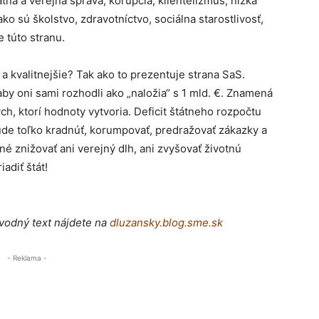
tna a verejná správa, korupcia, klientelizmus, nízka
o sú školstvo, zdravotníctvo, sociálna starostlivosť,
e túto stranu.
 a kvalitnejšie? Tak ako to prezentuje strana SaS.
aby oni sami rozhodli ako „naložia“ s 1 mld. €. Znamená
ch, ktorí hodnoty vytvoria. Deficit štátneho rozpočtu
ude toľko kradnúť, korumpovať, predražovať zákazky a
né znižovať ani verejný dlh, ani zvyšovať životnú
adiť štát!
vodný text nájdete na
dluzansky.blog.sme.sk
- Reklama -