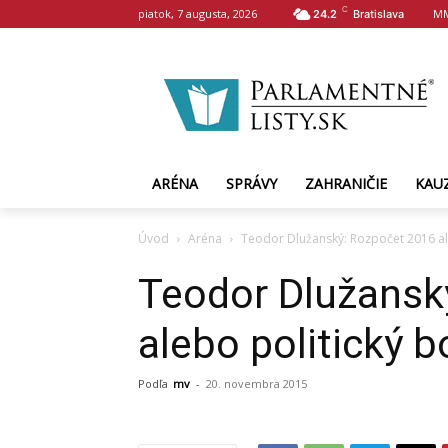
C
piatok, 7 augusta, 2026
MM
24.2
Bratislava
ARÉNA
SPRÁVY
ZAHRANIČIE
KAU
Úvod
Aréna
Teodor Dlužanský: Rozpočet 2016 ale
Teodor Dlužansk
alebo politický b
Podľa
mv
-
20. novembra 2015