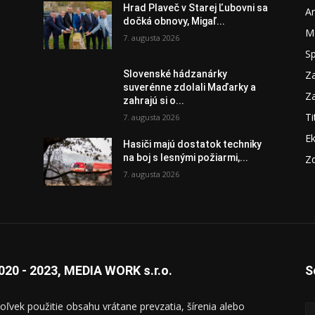
Hrad Plaveč v Starej Ľubovni sa
A
dočká obnovy, Migaľ...
M
7. augusta 2026
S
Za
Slovenské hádzanárky
suverénne zdolali Maďarky a
Za
zahrajú si o...
Ti
7. augusta 2026
E
Hasiči majú dostatok techniky
na boj s lesnými požiarmi,...
Zd
7. augusta 2026
020 - 2023, MEDIA WORK s.r.o.
S
oľvek použitie obsahu vrátane prevzatia, šírenia alebo