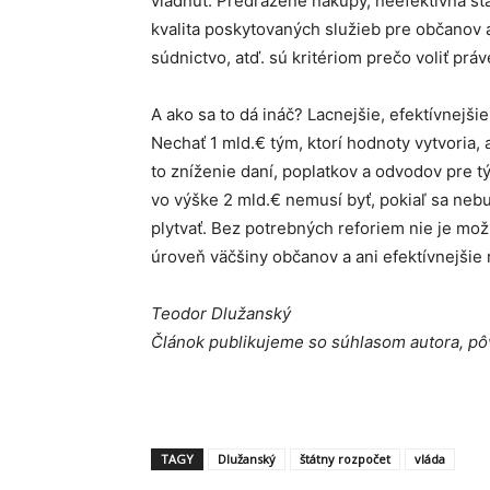
vládnuť. Predražené nákupy, neefektívna štá
kvalita poskytovaných služieb pre občanov ak
súdnictvo, atď. sú kritériom prečo voliť práv
A ako sa to dá ináč? Lacnejšie, efektívnejšie
Nechať 1 mld.€ tým, ktorí hodnoty vytvoria, 
to zníženie daní, poplatkov a odvodov pre tý
vo výške 2 mld.€ nemusí byť, pokiaľ sa neb
plytvať. Bez potrebných reforiem nie je mož
úroveň väčšiny občanov a ani efektívnejšie ri
Teodor Dlužanský
Článok publikujeme so súhlasom autora, pô
TAGY
Dlužanský
štátny rozpočet
vláda