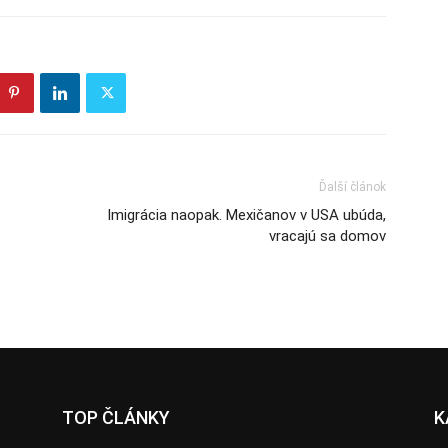
Ďalší článok
Imigrácia naopak. Mexičanov v USA ubúda,
vracajú sa domov
TOP ČLÁNKY
K