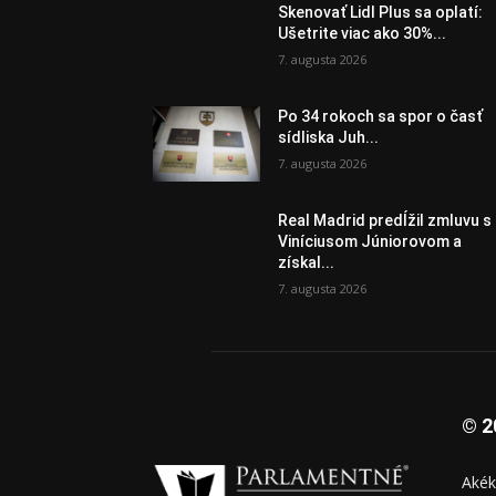
Skenovať Lidl Plus sa oplatí:
Ušetrite viac ako 30%...
7. augusta 2026
Po 34 rokoch sa spor o časť
sídliska Juh...
7. augusta 2026
Real Madrid predĺžil zmluvu s
Viníciusom Júniorovom a
získal...
7. augusta 2026
© 2
Akék