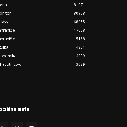
réna
81071
onitor
80908
právy
68055
hraničie
17058
hraničie
5168
tulka
4851
konomika
4099
ravotníctvo
3089
ociálne siete