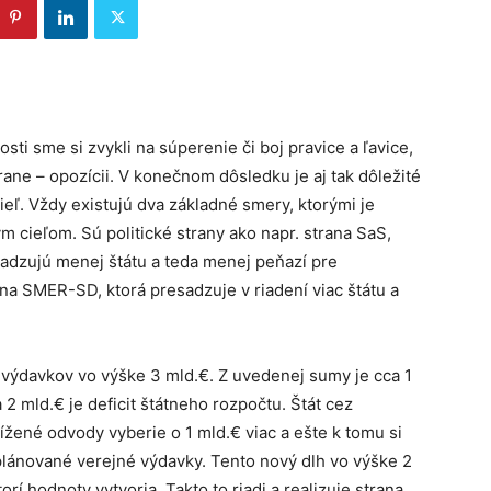
sti sme si zvykli na súperenie či boj pravice a ľavice,
strane – opozícii. V konečnom dôsledku je aj tak dôležité
cieľ. Vždy existujú dva základné smery, ktorými je
 cieľom. Sú politické strany ako napr. strana SaS,
sadzujú menej štátu a teda menej peňazí pre
ana SMER-SD, ktorá presadzuje v riadení viac štátu a
h výdavkov vo výške 3 mld.€. Z uvedenej sumy je cca 1
 2 mld.€ je deficit štátneho rozpočtu. Štát cez
žené odvody vyberie o 1 mld.€ viac a ešte k tomu si
 plánované verejné výdavky. Tento nový dlh vo výške 2
orí hodnoty vytvoria. Takto to riadi a realizuje strana