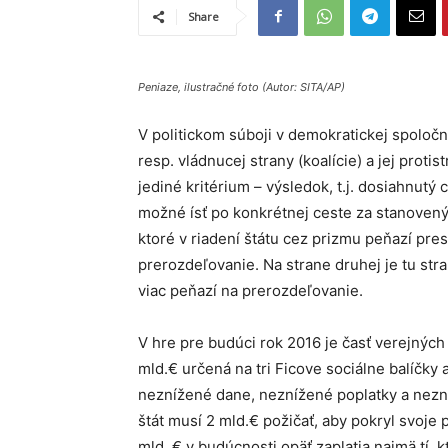
Share
Peniaze, ilustračné foto (Autor: SITA/AP)
V politickom súboji v demokratickej spoločno
resp. vládnucej strany (koalície) a jej proti
jediné kritérium – výsledok, t.j. dosiahnutý 
možné ísť po konkrétnej ceste za stanoveným
ktoré v riadení štátu cez prizmu peňazí pre
prerozdeľovanie. Na strane druhej je tu str
viac peňazí na prerozdeľovanie.
V hre pre budúci rok 2016 je časť verejnýc
mld.€ určená na tri Ficove sociálne balíčky a
neznížené dane, neznížené poplatky a nezní
štát musí 2 mld.€ požičať, aby pokryl svoje
mld. € v budúcnosti opäť zaplatia najmä tí, kt