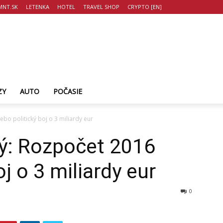
NT.SK
LETENKA
HOTEL
TRAVEL SHOP
CRYPTO [EN]
ZY
AUTO
POČASIE
bo politický boj o 3 miliardy eur
ý: Rozpočet 2016
oj o 3 miliardy eur
0