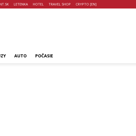
T.SK
LETENKA
HOTEL
TRAVEL SHOP
CRYPTO [EN]
UZY
AUTO
POČASIE