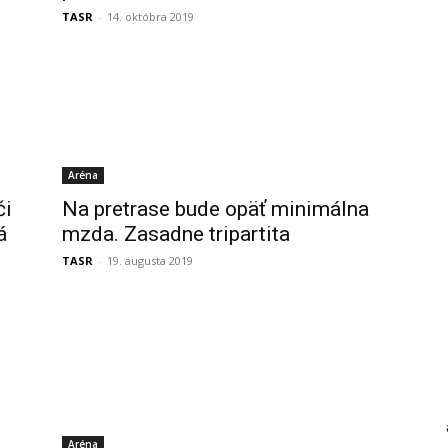
TASR
-
14. októbra 2019
Aréna
či
Na pretrase bude opäť minimálna
á
mzda. Zasadne tripartita
TASR
-
19. augusta 2019
Aréna