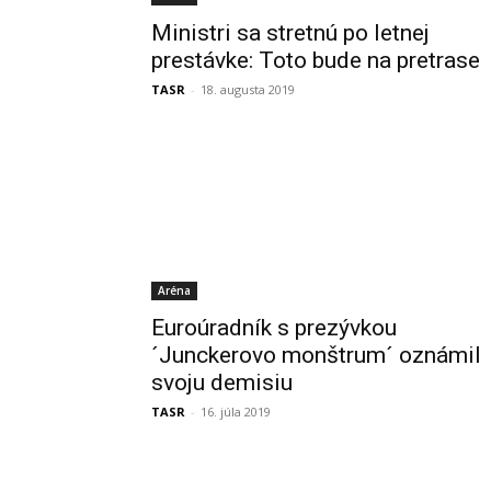
Ministri sa stretnú po letnej
prestávke: Toto bude na pretrase
TASR
-
18. augusta 2019
Aréna
Euroúradník s prezývkou
´Junckerovo monštrum´ oznámil
svoju demisiu
TASR
-
16. júla 2019