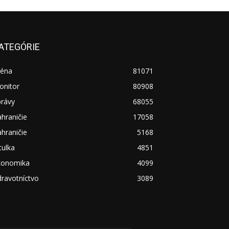
ATEGÓRIE
réna
81071
onitor
80908
právy
68055
hraničie
17058
hraničie
5168
tulka
4851
konomika
4099
ravotníctvo
3089