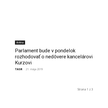
Aréna
Parlament bude v pondelok
rozhodovať o nedôvere kancelárovi
Kurzovi
TASR
-
21. mája 2019
Strana 1 z 3