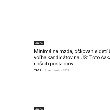
Aréna
Minimálna mzda, očkovanie detí 
voľba kandidátov na ÚS: Toto čak
našich poslancov
TASR
-
9. septembra 2019
Aréna