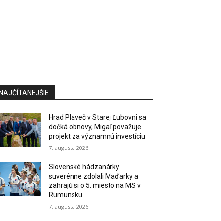
NAJČÍTANEJŠIE
Hrad Plaveč v Starej Ľubovni sa
dočká obnovy, Migaľ považuje
projekt za významnú investíciu
7. augusta 2026
Slovenské hádzanárky
suverénne zdolali Maďarky a
zahrajú si o 5. miesto na MS v
Rumunsku
7. augusta 2026