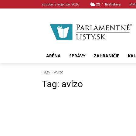
C
sobota, 8 augusta, 2026
MMN
22
Bratislava
ARÉNA
SPRÁVY
ZAHRANIČIE
KA
Tagy
Avízo
Tag:
avízo