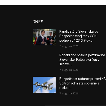
DNES
Kandidatúru Slovenska do
Bezpečnostnej rady OSN
podporilo 123 štátov,...
7. augusta 2026
Ronaldinho posiela pozdrav na
Slovensko. Futbalová šou v
Trnave...
7. augusta 2026
Bezpečnosť radarov preverí NB
Soitron odmieta spojenie s
ruskou...
7. augusta 2026