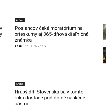
Aréna
v
Poslancov čaká moratórium na
y
prieskumy aj 365-dňová diaľničná
známka
TASR
-
20. októbra 2019
Aréna
Hrubý dlh Slovenska sa v tomto
roku dostane pod dolné sankčné
pásmo