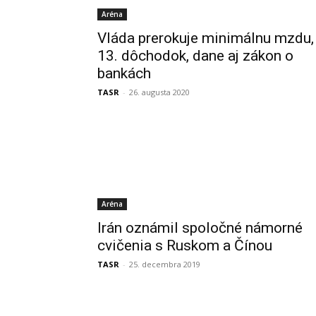
Aréna
Vláda prerokuje minimálnu mzdu,
13. dôchodok, dane aj zákon o
bankách
TASR
-
26. augusta 2020
Aréna
Irán oznámil spoločné námorné
cvičenia s Ruskom a Čínou
TASR
-
25. decembra 2019