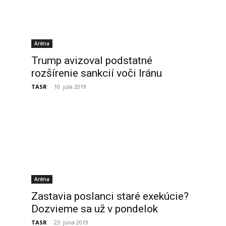
Aréna
Trump avizoval podstatné
rozšírenie sankcií voči Iránu
TASR
-
10. júla 2019
Aréna
Zastavia poslanci staré exekúcie?
Dozvieme sa už v pondelok
TASR
-
23. júna 2019