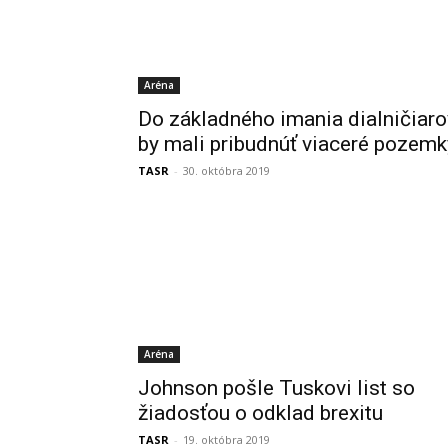
Aréna
Do základného imania dialničiaro
by mali pribudnúť viaceré pozemk
TASR
-
30. októbra 2019
Aréna
Johnson pošle Tuskovi list so
žiadosťou o odklad brexitu
TASR
-
19. októbra 2019