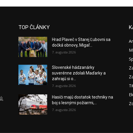
TOP ČLÁNKY
K
Hrad Plaveč v Starej Ľubovni sa
A
dočká obnovy, Migaľ...
M
7. augusta 2026
S
Za
Slovenské hádzanárky
suverénne zdolali Maďarky a
Za
zahrajú si o...
Ti
7. augusta 2026
E
Hasiči majú dostatok techniky na
Ú,
boj s lesnými požiarmi,...
Zd
7. augusta 2026