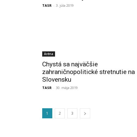
TASR
-
3. júla 2019
Aréna
Chystá sa najväčšie
zahraničnopolitické stretnutie na
Slovensku
TASR
-
30. mája 2019
1
2
3