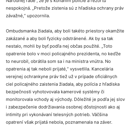
Národnej rade , že je s konaním polície a rezortu
nespokojná. „Pretože zistenia sú z hľadiska ochrany práv
závažné,“ upozornila.
Ombudsmanka žiadala, aby boli takéto priestory okamžite
zakázané a aby boli fyzicky odstránené. Ak by sa tak
nestalo, mohli by byť podľa nej občas použité. „Toto
opatrenie bolo v moci policajného prezidenta, no keďže
to neurobil, obrátila som sa i na ministra vnútra. No
opatrenia aj tak neboli prijaté,“ vysvetlila. Kancelária
verejnej ochrankyne práv tiež už v prípade oficiálnych
ciel policajného zaistenia žiadala, aby polícia z hľadiska
bezpečnosti vyhotovovala kamerové systémy či
monitorovala vchody aj východy. Dôležité je podľa jej slov
i zabezpečenie dodržiavania osobnej dôstojnosti ako aj
intimity pri vykonávaní telesných potrieb. Väčšina
opatrení však prijatá nebola, poznamenala na záver.