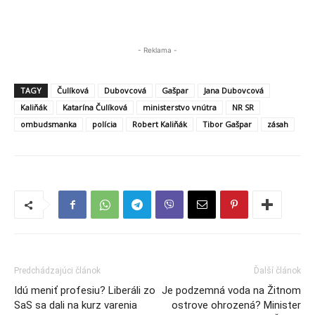
- Reklama -
TAGY
Čulíková
Dubovcová
Gašpar
Jana Dubovcová
Kaliňák
Katarína Čulíková
ministerstvo vnútra
NR SR
ombudsmanka
polícia
Robert Kaliňák
Tibor Gašpar
zásah
Predchádzajúci článok
Ďalší článok
Idú meniť profesiu? Liberáli zo
Je podzemná voda na Žitnom
SaS sa dali na kurz varenia
ostrove ohrozená? Minister