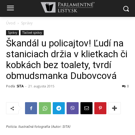
Úvod
Správy
Správy
Tlačové správy
Škandál u policajtov! Ľudí na
staniciach držia v klietkach či
kobkách bez toalety, tvrdí
obmudsmanka Dubovcová
Podľa
SITA
-
21. augusta 2015
0
Polícia. Ilustračná fotografia (Autor: SITA)