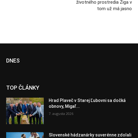
životného prostredia Žiga v
tom už má jasno
DNES
TOP ČLÁNKY
Hrad Plaveč v Starej Ľubovni sa dočká
obnovy, Migaľ...
7. augusta 2026
Slovenské hádzanárky suverénne zdolali