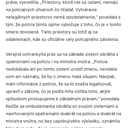
práva, vysvetlila. „Priestory, ktoré nie sú celami, nemajú
na policajných útvaroch čo hľadať. Vytváranie
nelegálnych priestorov nemá opodstatnenie,“ povedala s
tým, že polícia týmto úplne vybočuje z toho, čo je v tomto
smere dovolené. Tieto priestory sú totiž aj na
oddeleniach, kde sú oficiálne cely policajného zaistenia.
Verejná ochrankyňa práv sa na základe zistení obrátila s
opatreniami na políciu i na ministra vnútra. „Polícia
nedokázala ani po tomto zistení urobiť zmenu, nevidela
som ani náznaky, že by o zmenu mala záujem. Naopak,
mám informácie z polície, že sa to snažia legalizovať,
upraviť v zákone, čo je podľa mňa vizitka toho, akým
spôsobom pristupujeme k základným právam,“ povedala.
Keďže sa ombudsmanka obrátila so svojimi zisteniami a
navrhovanými opatreniami dvakrát na políciu a dvakrát na
ministra vnútra, no bez uspokojivého výsledku, oznámila