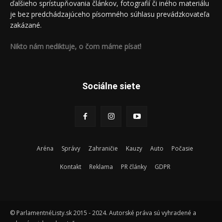
ďalšieho sprístupňovania článkov, fotografií či iného materiálu
je bez predchádzajúceho písomného súhlasu prevádzkovateľa
zakázané.
Nikto nám nediktuje, o čom máme písať!
Sociálne siete
Aréna
Správy
Zahraničie
Kauzy
Auto
Počasie
Kontakt
Reklama
PR články
GDPR
© ParlamentnéListy.sk 2015 - 2024. Autorské práva sú vyhradené a