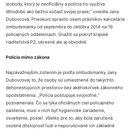
slobody, ktorý je neoficiálny a polícia ho využíva
dlhodobo ako bežnú súčasť svojej praxe,“ uviedla Jana
Dubovcová. Prieskum spravilo osem právnikov kancelárie
ombudsmanky od septembra do októbra 2014 na 19
policajných oddeleniach. Snažili sa pokryť krajské
riaditeľstvá PZ, okresné ale aj obvodné.
Polícia mimo zákona
Najzávažnejším zistením je podľa ombudsmanky Jany
Dubovcovej to, že osoby sú umiestnené do takýchto
dehonestujúcich priestorov bez akéhokoľvek zákonného
opodstatnenia. „Polícia postupuje svojvoľne,“
poznamenala. Čo sa týka oficiálnych ciel policajného
zaistenia, musí v nich byť hygienické zariadenie,
osvetlenie, posteľ. Všetko pre to, aby bola zaručená
osobná dôstojnosť ľudí a neporušované ich základné