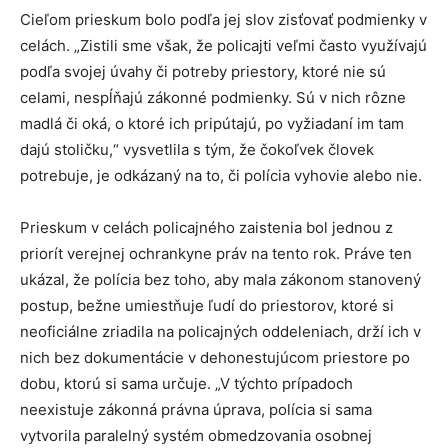
Cieľom prieskum bolo podľa jej slov zisťovať podmienky v
celách. „Zistili sme však, že policajti veľmi často využívajú
podľa svojej úvahy či potreby priestory, ktoré nie sú
celami, nespĺňajú zákonné podmienky. Sú v nich rôzne
madlá či oká, o ktoré ich pripútajú, po vyžiadaní im tam
dajú stoličku,“ vysvetlila s tým, že čokoľvek človek
potrebuje, je odkázaný na to, či polícia vyhovie alebo nie.
Prieskum v celách policajného zaistenia bol jednou z
priorít verejnej ochrankyne práv na tento rok. Práve ten
ukázal, že polícia bez toho, aby mala zákonom stanovený
postup, bežne umiestňuje ľudí do priestorov, ktoré si
neoficiálne zriadila na policajných oddeleniach, drží ich v
nich bez dokumentácie v dehonestujúcom priestore po
dobu, ktorú si sama určuje. „V týchto prípadoch
neexistuje zákonná právna úprava, polícia si sama
vytvorila paralelný systém obmedzovania osobnej