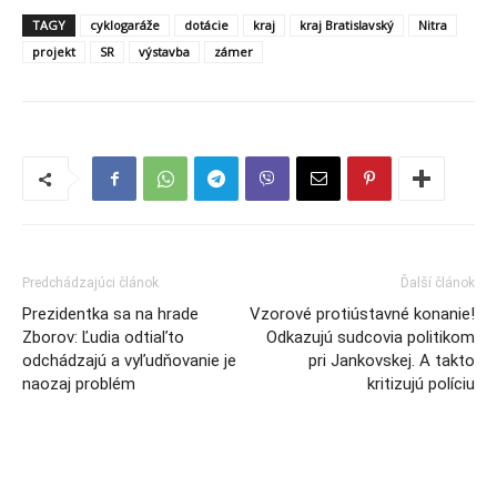
TAGY
cyklogaráže
dotácie
kraj
kraj Bratislavský
Nitra
projekt
SR
výstavba
zámer
Predchádzajúci článok
Ďalší článok
Prezidentka sa na hrade
Vzorové protiústavné konanie!
Zborov: Ľudia odtiaľto
Odkazujú sudcovia politikom
odchádzajú a vyľudňovanie je
pri Jankovskej. A takto
naozaj problém
kritizujú políciu