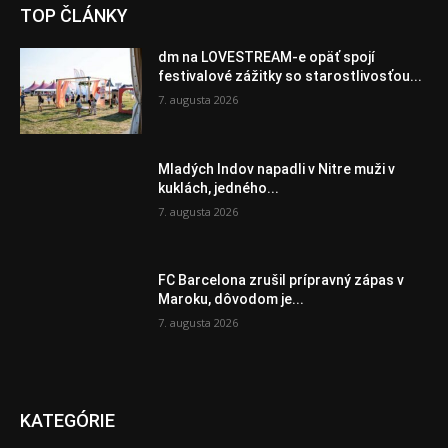
TOP ČLÁNKY
dm na LOVESTREAM-e opäť spojí
festivalové zážitky so starostlivosťou...
7. augusta 2026
Mladých Indov napadli v Nitre muži v
kuklách, jedného...
7. augusta 2026
FC Barcelona zrušil prípravný zápas v
Maroku, dôvodom je...
7. augusta 2026
KATEGÓRIE