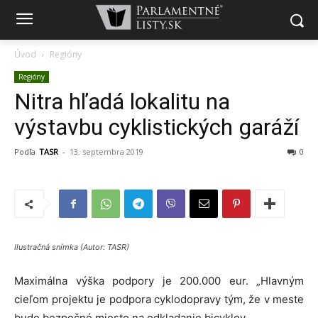
Úvod
Regióny
Regióny
Nitra hľadá lokalitu na
výstavbu cyklistických garáží
Podľa
TASR
-
13. septembra 2019
0
Ilustračná snímka (Autor: TASR)
Maximálna výška podpory je 200.000 eur. „Hlavným
cieľom projektu je podpora cyklodopravy tým, že v meste
bude bezpečné miesto na odkladanie bicyklov.