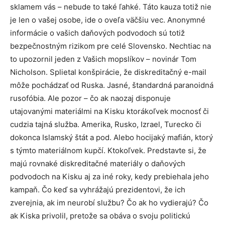
sklamem vás – nebude to také ľahké. Táto kauza totiž nie
je len o vašej osobe, ide o oveľa väčšiu vec. Anonymné
informácie o vašich daňových podvodoch sú totiž
bezpečnostným rizikom pre celé Slovensko. Nechtiac na
to upozornil jeden z Vašich mopslíkov – novinár Tom
Nicholson. Splietal konšpirácie, že diskreditačný e-mail
môže pochádzať od Ruska. Jasné, štandardná paranoidná
rusofóbia. Ale pozor – čo ak naozaj disponuje
utajovanými materiálmi na Kisku ktorákoľvek mocnosť či
cudzia tajná služba. Amerika, Rusko, Izrael, Turecko či
dokonca Islamský štát a pod. Alebo hocijaký mafián, ktorý
s týmto materiálnom kupčí. Ktokoľvek. Predstavte si, že
majú rovnaké diskreditačné materiály o daňových
podvodoch na Kisku aj za iné roky, kedy prebiehala jeho
kampaň. Čo keď sa vyhrážajú prezidentovi, že ich
zverejnia, ak im neurobí službu? Čo ak ho vydierajú? Čo
ak Kiska privolil, pretože sa obáva o svoju politickú