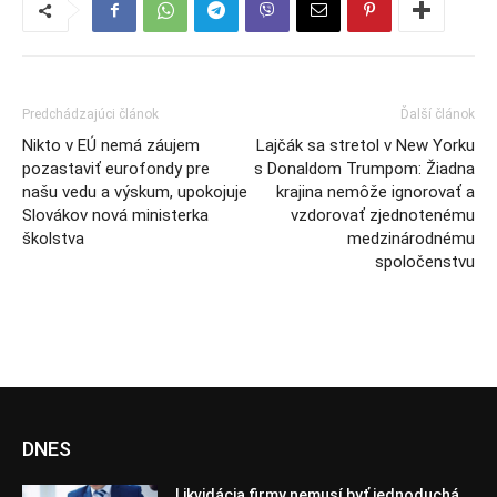
Predchádzajúci článok
Ďalší článok
Nikto v EÚ nemá záujem
Lajčák sa stretol v New Yorku
pozastaviť eurofondy pre
s Donaldom Trumpom: Žiadna
našu vedu a výskum, upokojuje
krajina nemôže ignorovať a
Slovákov nová ministerka
vzdorovať zjednotenému
školstva
medzinárodnému
spoločenstvu
DNES
Likvidácia firmy nemusí byť jednoduchá.