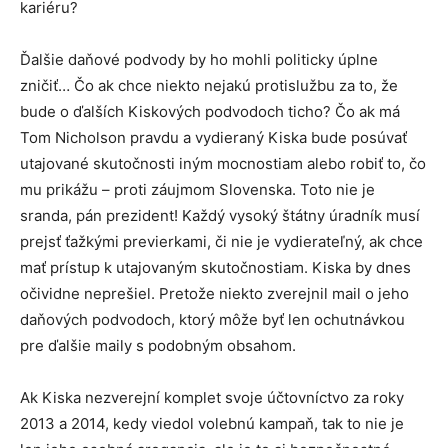
kariéru?
Ďalšie daňové podvody by ho mohli politicky úplne
zničiť… Čo ak chce niekto nejakú protislužbu za to, že
bude o ďalších Kiskových podvodoch ticho? Čo ak má
Tom Nicholson pravdu a vydieraný Kiska bude posúvať
utajované skutočnosti iným mocnostiam alebo robiť to, čo
mu prikážu – proti záujmom Slovenska. Toto nie je
sranda, pán prezident! Každý vysoký štátny úradník musí
prejsť ťažkými previerkami, či nie je vydierateľný, ak chce
mať prístup k utajovaným skutočnostiam. Kiska by dnes
očividne neprešiel. Pretože niekto zverejnil mail o jeho
daňových podvodoch, ktorý môže byť len ochutnávkou
pre ďalšie maily s podobným obsahom.
Ak Kiska nezverejní komplet svoje účtovníctvo za roky
2013 a 2014, kedy viedol volebnú kampaň, tak to nie je