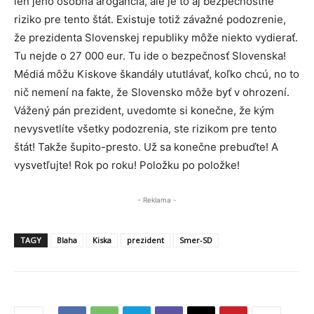
len jeho osobná arogancia, ale je to aj bezpečnostné
riziko pre tento štát. Existuje totiž závažné podozrenie,
že prezidenta Slovenskej republiky môže niekto vydierať.
Tu nejde o 27 000 eur. Tu ide o bezpečnosť Slovenska!
Médiá môžu Kiskove škandály ututlávať, koľko chcú, no to
nič nemení na fakte, že Slovensko môže byť v ohrození.
Vážený pán prezident, uvedomte si konečne, že kým
nevysvetlíte všetky podozrenia, ste rizikom pre tento
štát! Takže šupito-presto. Už sa konečne prebuďte! A
vysvetľujte! Rok po roku! Položku po položke!
- Reklama -
TAGY
Blaha
Kiska
prezident
Smer-SD