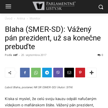
Úvod
Aréna
Monitor
Blaha (SMER-SD): Vážený
pán prezident, už sa konečne
prebuďte
Podľa
vef
-
20. septembra 2017
0
Ľuboš Blaha, poslanec NR SR (SMER-SD) (Autor: SITA)
Kiska si myslel, že celú svoju kauzu odpáli nafučaným
vídejkom o mafiánskom štáte. Vážený pán prezident,