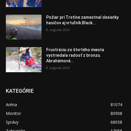
Požiar pri Trstíne zamestnal desiatky
hasičov aj vrtuľník Black...
8. augusta 2026
Frustráciu zo štvrtého miesta
vystriedala radosť z bronzu.
Abrahámová...
8. augusta 2026
KATEGÓRIE
Aréna
81074
Monitor
80908
Správy
68058
Zahraničie
17058