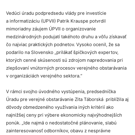
Vedúci úradu podpredsedu vlády pre investície
a informatizáciu (UPVII) Patrik Krauspe potvrdil
mimoriadny záujem ÚPVII o organizovanie
medzinárodných podujatí takéhoto druhu a vôľu získavať
čo najviac praktických podnetov. Vysoko ocenil, že sa
podarilo na Slovensko „prilákať špičkových expertov,
ktorých cenné skúsenosti sú zdrojom napredovania pri
zlepšovaní vnútorných procesov verejného obstarávania
v organizáciách verejného sektora.“
V rámci svojho úvodného vystúpenia, predsedníčka
Úradu pre verejné obstarávanie Zita Táborská priblížila aj
dôvody obmedzeného využívania iných kritérií ako
najnižšej ceny pri výbere ekonomicky najvýhodnejších
ponúk. „Ide najmä o nedostatočné plánovanie, slabú
zainteresovanosť odborníkov, obavu z nesprávne