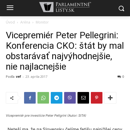
Úvod
Aréna
Monitor
Vicepremiér Peter Pellegrini:
Konferencia CKO: štát by mal
obstarávať najvýhodnejšie,
nie najlacnejšie
Podľa
vef
-
23. apríla 2017
0
Vicepremiér pre investície Peter Pellgrini (Autor: SITA)
„Neteší ma, že na Slovensku čelíme fetišu najnižšej ceny.