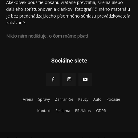
Akékoľvek použitie obsahu vrátane prevzatia, šírenia alebo
ďalšieho sprístupňovania článkov, fotografií či iného materiálu
je bez predchádzajúceho písomného súhlasu prevádzkovateľa
zakázané.
Nikto nám nediktuje, o čom máme písať!
Sociálne siete
Aréna
Správy
Zahraničie
Kauzy
Auto
Počasie
Kontakt
Reklama
PR články
GDPR