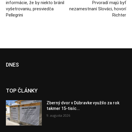
informácie, že by niekto bránil
Prvoradí majú byť
vyšetrovaniu, presviedča
nezamestnaní Slováci, hovorí
Pellegrini
Richter
DNES
TOP ČLÁNKY
Zberný dvor v Dúbravke využilo za rok
takmer 15-tisíc...
9. augusta 2026