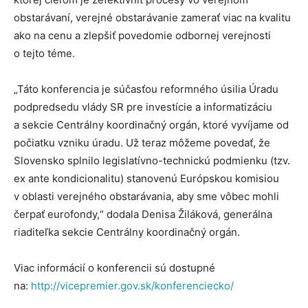
obstarávaní, verejné obstarávanie zamerať viac na kvalitu
ako na cenu a zlepšiť povedomie odbornej verejnosti
o tejto téme.
„Táto konferencia je súčasťou reformného úsilia Úradu
podpredsedu vlády SR pre investície a informatizáciu
a sekcie Centrálny koordinačný orgán, ktoré vyvíjame od
počiatku vzniku úradu. Už teraz môžeme povedať, že
Slovensko splnilo legislatívno-technickú podmienku (tzv.
ex ante kondicionalitu) stanovenú Európskou komisiou
v oblasti verejného obstarávania, aby sme vôbec mohli
čerpať eurofondy,“ dodala Denisa Žiláková, generálna
riaditeľka sekcie Centrálny koordinačný orgán.
Viac informácií o konferencii sú dostupné
na:
http://vicepremier.gov.sk/konferenciecko/