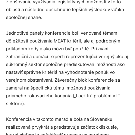
zlepšovanie využívania legislatívnych možností v tejto
oblasti a následne dosiahnutie lepších výsledkov vďaka
spoločnej snahe.
Jednotlivé panely konferencie boli venované témam
dôležitosti používania MEAT kritérií, ale aj podrobným
príkladom kedy a ako môžu byť použité. Prizvaní
zahraniční a domáci experti reprezentujúci verejný ako aj
súkromný sektor spoločne prediskutovali možnosti ako
nastaviť správne kritériá na vyhodnotenie ponúk vo
verejnom obstarávaní. Záverečný blok konferencie sa
zameral na špecifickú tému možnosti používania
priameho rokovacieho konania („Lock In“ problém v IT
sektore).
Konferencia v takomto meradle bola na Slovensku
realizovaná prvýkrát a predstavuje začiatok diskusie,
ktorej cieľom je zefektívniť procesy vo verejnom