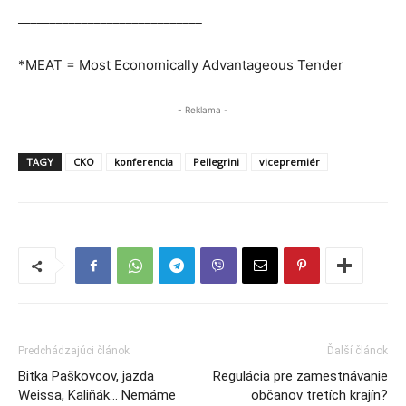
_____________________________
*MEAT = Most Economically Advantageous Tender
- Reklama -
TAGY
CKO
konferencia
Pellegrini
vicepremiér
Predchádzajúci článok
Ďalší článok
Bitka Paškovcov, jazda
Regulácia pre zamestnávanie
Weissa, Kaliňák… Nemáme
občanov tretích krajín?