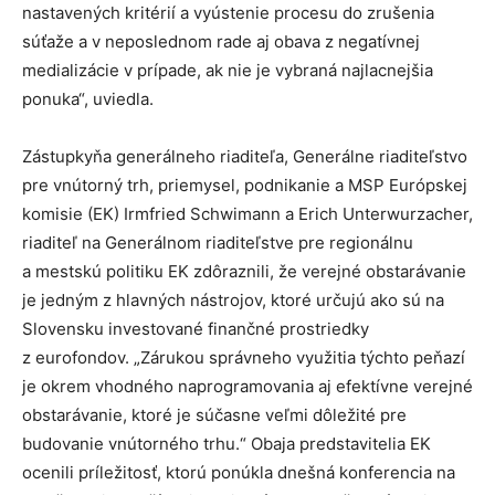
nastavených kritérií a vyústenie procesu do zrušenia
súťaže a v neposlednom rade aj obava z negatívnej
medializácie v prípade, ak nie je vybraná najlacnejšia
ponuka“, uviedla.
Zástupkyňa generálneho riaditeľa, Generálne riaditeľstvo
pre vnútorný trh, priemysel, podnikanie a MSP Európskej
komisie (EK) Irmfried Schwimann a Erich Unterwurzacher,
riaditeľ na Generálnom riaditeľstve pre regionálnu
a mestskú politiku EK zdôraznili, že verejné obstarávanie
je jedným z hlavných nástrojov, ktoré určujú ako sú na
Slovensku investované finančné prostriedky
z eurofondov. „Zárukou správneho využitia týchto peňazí
je okrem vhodného naprogramovania aj efektívne verejné
obstarávanie, ktoré je súčasne veľmi dôležité pre
budovanie vnútorného trhu.“ Obaja predstavitelia EK
ocenili príležitosť, ktorú ponúkla dnešná konferencia na