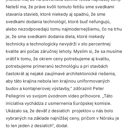
Neteší ma, že práve kvôli tomuto fetišu sme svedkami
stavania stavieb, ktoré niekedy aj spadnú, že sme
svedkami dodania technológií, ktoré buď nefungujú,
alebo nezodpovedajú tomu najmodernejšiemu, čo na trhu
je, že sme svedkami dodania diela, ktoré niekedy
technicky a technologicky nevydrží v sto percentnej
kvalite ani počas záručnej lehoty. Myslím si, že sa musíme
vrátiť k tomu, že okrem ceny potrebujeme aj kvalitu,
potrebujeme primeranú technológiu a pri stavbách
častokrát aj nejaké zaujímavé architektonické riešenia,
aby táto krajina nebola len krajinou uniformovaných
budov a kontajnerovej výstavby,“ zdôraznil Peter
Pellegrini vo svojom úvodnom video príhovore. „Táto
iniciatíva vychádza z usmernenia Európskej komisie.
Ukázalo sa, že deväť z desiatich projektov u nás bolo
vybraných na základe najnižšej ceny, pričom v Nórsku je
to len jeden z desiatich“, dodal.