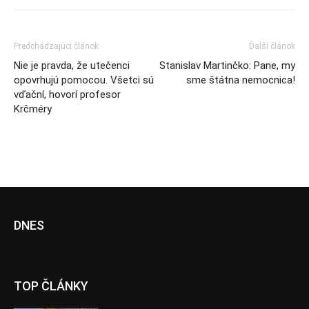
Predchádzajúci článok
Ďalší článok
Nie je pravda, že utečenci
Stanislav Martinčko: Pane, my
opovrhujú pomocou. Všetci sú
sme štátna nemocnica!
vďační, hovorí profesor
Krčméry
DNES
TOP ČLÁNKY