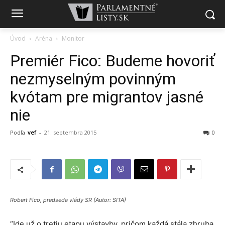
Úvod
Aréna
Monitor
Premiér Fico: Budeme hovoriť
nezmyselným povinným
kvótam pre migrantov jasné
nie
Podľa
vef
-
21. septembra 2015
0
Robert Fico, predseda vlády SR (Autor: SITA)
“Ide už o tretiu etapu výstavby, pričom každá stála zhruba