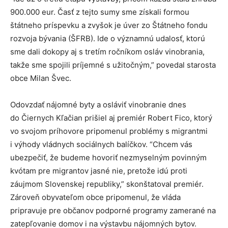
900.000 eur. Časť z tejto sumy sme získali formou
štátneho príspevku a zvyšok je úver zo Štátneho fondu
rozvoja bývania (ŠFRB). Ide o významnú udalosť, ktorú
sme dali dokopy aj s tretím ročníkom osláv vinobrania,
takže sme spojili príjemné s užitočným,” povedal starosta
obce Milan Švec.
Odovzdať nájomné byty a osláviť vinobranie dnes
do Čiernych Kľačian prišiel aj premiér Robert Fico, ktorý
vo svojom príhovore pripomenul problémy s migrantmi
i výhody vládnych sociálnych balíčkov. “Chcem vás
ubezpečiť, že budeme hovoriť nezmyselným povinným
kvótam pre migrantov jasné nie, pretože idú proti
záujmom Slovenskej republiky,” skonštatoval premiér.
Zároveň obyvateľom obce pripomenul, že vláda
pripravuje pre občanov podporné programy zamerané na
zatepľovanie domov i na výstavbu nájomných bytov.