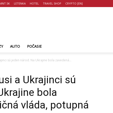
MNT.SK
LETENKA
HOTEL
TRAVEL SHOP
CRYPTO [EN]
ZY
AUTO
POČASIE
rajinci sú jeden národ. Na Ukrajine bola zavedená...
usi a Ukrajinci sú
Ukrajine bola
ičná vláda, potupná