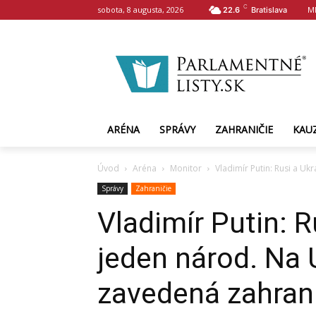
C
sobota, 8 augusta, 2026
M
22.6
Bratislava
ARÉNA
SPRÁVY
ZAHRANIČIE
KAU
Úvod
Aréna
Monitor
Vladimír Putin: Rusi a Uk
Správy
Zahraničie
Vladimír Putin: R
jeden národ. Na 
zavedená zahran