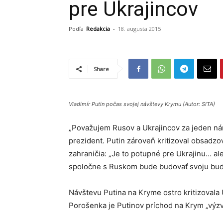
pre Ukrajincov
Podľa
Redakcia
-
18. augusta 2015
Share
Vladimír Putin počas svojej návštevy Krymu (Autor: SITA)
„Považujem Rusov a Ukrajincov za jeden nár
prezident. Putin zároveň kritizoval obsadzo
zahraničia: „Je to potupné pre Ukrajinu… ale
spoločne s Ruskom bude budovať svoju bud
Návštevu Putina na Kryme ostro kritizovala 
Porošenka je Putinov príchod na Krym „výzvo