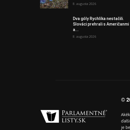
8. augusta 2026
Dva góly Rychlíka nestačili.
Slováci prehrali s Američanmi
a...
8. augusta 2026
© 2
Akék
ďalš
je b