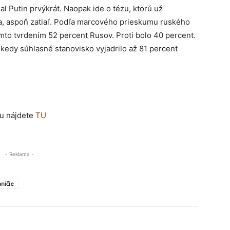
l Putin prvýkrát. Naopak ide o tézu, ktorú už
ia, aspoň zatiaľ. Podľa marcového prieskumu ruského
mto tvrdením 52 percent Rusov. Proti bolo 40 percent.
 kedy súhlasné stanovisko vyjadrilo až 81 percent
ku nájdete
TU
- Reklama -
ničie