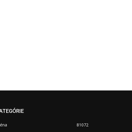
ATEGÓRIE
réna
81072