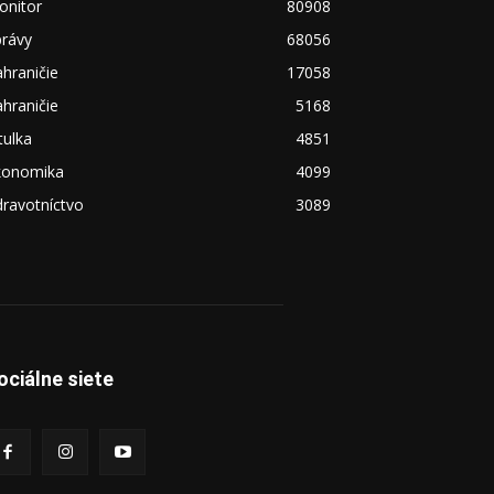
onitor
80908
právy
68056
hraničie
17058
hraničie
5168
tulka
4851
konomika
4099
ravotníctvo
3089
ociálne siete