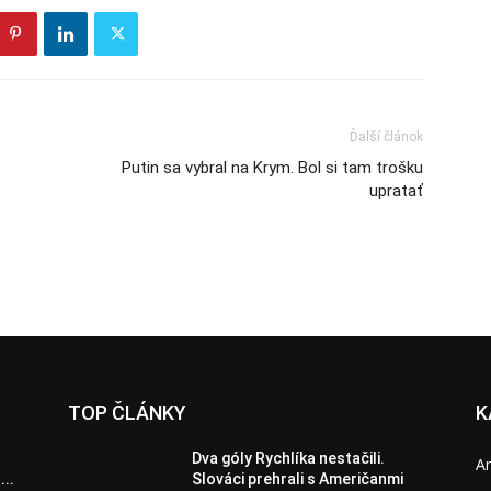
Ďalší článok
Putin sa vybral na Krym. Bol si tam trošku
upratať
TOP ČLÁNKY
K
Dva góly Rychlíka nestačili.
A
...
Slováci prehrali s Američanmi