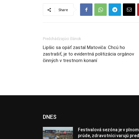
Share
Predchádzajúci článok
Lipšic sa opäť zastal Matoviča: Chcú ho
zastrašiť, je to evidentná politizácia orgánov
činných v trestnom konaní
DNES
Festivalová sezóna je v plnom
prúde, zdravotníci varujú pred