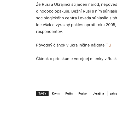
Že Rusi a Ukrajinci sú jeden národ, nepoveda
dlhodobo opakuje. Bežní Rusi s ním súhlas
sociologického centra Levada súhlasilo s tý
Ide však o výrazný pokles oproti roku 2005,
respondentov.
Pôvodný článok v ukrajinčine nájdete
TU
Článok o prieskume verejnej mienky v Rus
TAGY
Krym
Putin
Rusko
Ukrajina
zahra