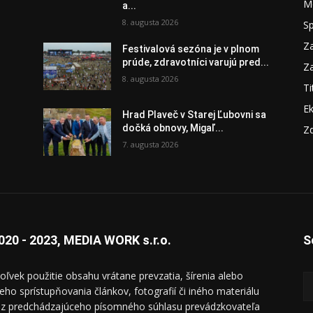
M
a...
8. augusta 2026
S
Za
Festivalová sezóna je v plnom
prúde, zdravotníci varujú pred...
Za
8. augusta 2026
Ti
E
Hrad Plaveč v Starej Ľubovni sa
dočká obnovy, Migaľ...
Zd
7. augusta 2026
020 - 2023, MEDIA WORK s.r.o.
S
oľvek použitie obsahu vrátane prevzatia, šírenia alebo
ieho sprístupňovania článkov, fotografií či iného materiálu
ez predchádzajúceho písomného súhlasu prevádzkovateľa