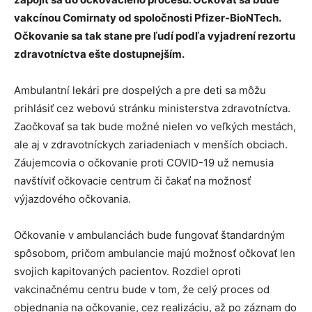
vakcínou Comirnaty od spoločnosti Pfizer-BioNTech.
Očkovanie sa tak stane pre ľudí podľa vyjadrení rezortu
zdravotníctva ešte dostupnejším.
Ambulantní lekári pre dospelých a pre deti sa môžu
prihlásiť cez webovú stránku ministerstva zdravotníctva.
Zaočkovať sa tak bude možné nielen vo veľkých mestách,
ale aj v zdravotníckych zariadeniach v menších obciach.
Záujemcovia o očkovanie proti COVID-19 už nemusia
navštíviť očkovacie centrum či čakať na možnosť
výjazdového očkovania.
Očkovanie v ambulanciách bude fungovať štandardným
spôsobom, pričom ambulancie majú možnosť očkovať len
svojich kapitovaných pacientov. Rozdiel oproti
vakcinačnému centru bude v tom, že celý proces od
objednania na očkovanie, cez realizáciu, až po záznam do