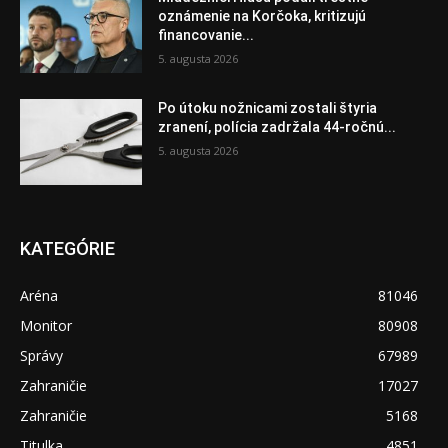
oznámenie na Korčoka, kritizujú
financovanie...
5. augusta 2026
Po útoku nožnicami zostali štyria
zranení, polícia zadržala 44-ročnú...
5. augusta 2026
KATEGÓRIE
Aréna
81046
Monitor
80908
Správy
67989
Zahraničie
17027
Zahraničie
5168
Titulka
4851