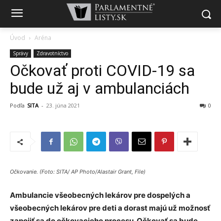
Úvod
Aréna
Správy
Zdravotníctvo
Očkovať proti COVID-19 sa
bude už aj v ambulanciách
Podľa
SITA
-
23. júna 2021
0
Očkovanie. (Foto: SITA/ AP Photo/Alastair Grant, File)
Ambulancie všeobecných lekárov pre dospelých a
všeobecných lekárov pre deti a dorast majú už možnosť
zapojiť sa do očkovacieho procesu. Očkovať sa bude