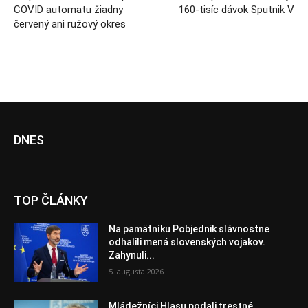
COVID automatu žiadny
160-tisíc dávok Sputnik V
červený ani ružový okres
DNES
TOP ČLÁNKY
Na pamätníku Pobjednik slávnostne
odhalili mená slovenských vojakov.
Zahynuli...
5. augusta 2026
Mládežníci Hlasu podali trestné